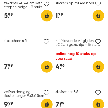
zakdoek 40x40cm katoen
stickers op rol 4m boerderij
strepen beige - 3 stuks
5
.
1
.
99
79
2+1 gratis
met je HEMA pas
nieuw
stofschaar 6.5
zelfklevende viltglijders
⌀2.2cm gezichtje - 16 stuks
online nog 10 stuks op
voorraad
7
.
4
.
99
99
2+1 gratis
nieuw
met je HEMA pas
zelfverdediging
stofschaar 8.5
sleutelhanger 9x3x1.5cm
9
.
7
.
99
99