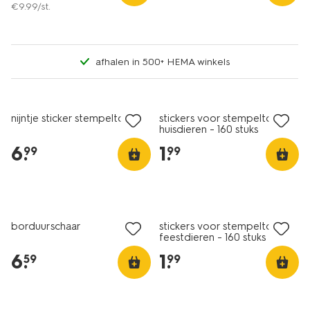
€
9
.
99
/st.
afhalen in 500+ HEMA winkels
nieuw
nieuw
nijntje sticker stempeltool
stickers voor stempeltool
huisdieren - 160 stuks
6
.
1
.
99
99
2+1 gratis
met je HEMA pas
nieuw
borduurschaar
stickers voor stempeltool
feestdieren - 160 stuks
6
.
1
.
59
99
nieuw
nieuw