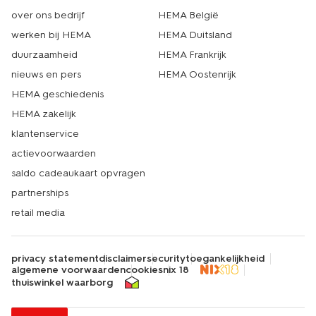
over ons bedrijf
HEMA België
werken bij HEMA
HEMA Duitsland
duurzaamheid
HEMA Frankrijk
nieuws en pers
HEMA Oostenrijk
HEMA geschiedenis
HEMA zakelijk
klantenservice
actievoorwaarden
saldo cadeaukaart opvragen
partnerships
retail media
privacy statement
disclaimer
security
toegankelijkheid
algemene voorwaarden
cookies
nix 18
thuiswinkel waarborg