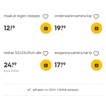
nieuw
nieuw
maak je eigen zeepjes
onderwatercamera luipaard
12
.
19
.
29
99
nieuw
nieuw
reistas 52x25x31cm alles-in-1
wegwerpcamera hartjes
24
.
17
.
99
99
€
24
.
99
/st.
afhalen in 500+ HEMA winkels
2+1 gratis
met je HEMA pas
nieuw