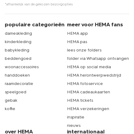
*afhankelijk van de gekozen bezorgopties
populaire categorieën
meer voor HEMA fans
dameskleding
HEMA app
kinderkleding
HEMA pas
babykleding
lees onze folders
beddengoed
folder via Whatsapp ontvangen
woonaccessoires
HEMA op social media
handdoeken
HEMA herontwerpwedstrijd
raamdecoratie
HEMA fotoservice
speelgoed
HEMA cadeaukaarten
gebak
HEMA tickets
koffie
HEMA verzekeringen
inspiratie
nieuws
over HEMA
internationaal