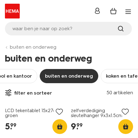
inloggen
waar ben je naar op zoek?
buiten en onderweg
buiten en onderweg
ol en kantoor
buiten en onderweg
koken en tafe
50 artikelen
filter en sorteer
nieuw
nieuw
LCD tekentablet 15x27cm
zelfverdediging
groen
sleutelhanger 9x3x1.5cm
5
.
9
.
99
99