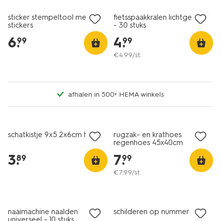
sticker stempeltool met
fietsspaakkralen lichtgevend
stickers
- 30 stuks
6
.
4
.
99
99
€
4
.
99
/st.
afhalen in 500+ HEMA winkels
nieuw
nieuw
schatkistje 9x5.2x6cm hout
rugzak- en krathoes
regenhoes 45x40cm
bordeauxrood
3
.
7
.
89
99
€
7
.
99
/st.
2+1 gratis
met je HEMA pas
nieuw
naaimachine naalden
schilderen op nummer
universeel - 10 stuks