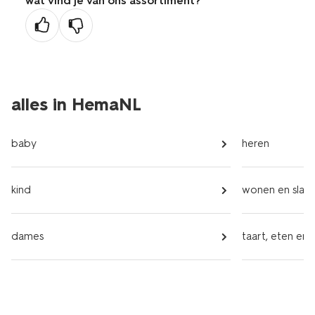
wat vind je van ons assortiment?
alles in HemaNL
baby
heren
kind
wonen en slap
dames
taart, eten en 