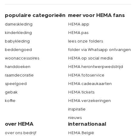
populaire categorieën
meer voor HEMA fans
dameskleding
HEMA app
kinderkleding
HEMA pas
babykleding
lees onze folders
beddengoed
folder via Whatsapp ontvangen
woonaccessoires
HEMA op social media
handdoeken
HEMA herontwerpwedstrijd
raamdecoratie
HEMA fotoservice
speelgoed
HEMA cadeaukaarten
gebak
HEMA tickets
koffie
HEMA verzekeringen
inspiratie
nieuws
over HEMA
internationaal
over ons bedrijf
HEMA België