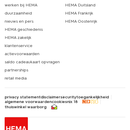
werken bij HEMA
HEMA Duitsland
duurzaamheid
HEMA Frankrijk
nieuws en pers
HEMA Oostenrijk
HEMA geschiedenis
HEMA zakelijk
klantenservice
actievoorwaarden
saldo cadeaukaart opvragen
partnerships
retail media
privacy statement
disclaimer
security
toegankelijkheid
algemene voorwaarden
cookies
nix 18
thuiswinkel waarborg