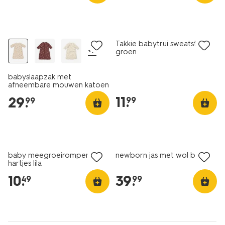
nieuw
nieuw
Takkie babytrui sweatstof
+2
groen
babyslaapzak met
afneembare mouwen katoen
3tog dieren naturel
11
.
29
.
99
99
nieuw
nieuw
baby meegroeiromper rib
newborn jas met wol bruin
hartjes lila
10
.
39
.
49
99