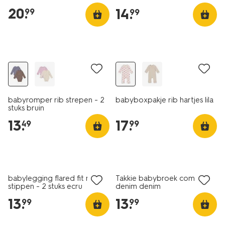
20
.
14
.
99
99
nieuw
nieuw
babyromper rib strepen - 2
babyboxpakje rib hartjes lila
stuks bruin
13
.
17
.
49
99
nieuw
nieuw
babylegging flared fit rib
Takkie babybroek comfy fit
stippen - 2 stuks ecru
denim denim
13
.
13
.
99
99