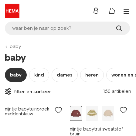
inloggen
waar ben je naar op zoek?
baby
baby
baby
kind
dames
heren
wonen en 
150 artikelen
filter en sorteer
nieuw
nieuw
nijntje babytuinbroek
middenblauw
nijntje babytrui sweatstof
bruin