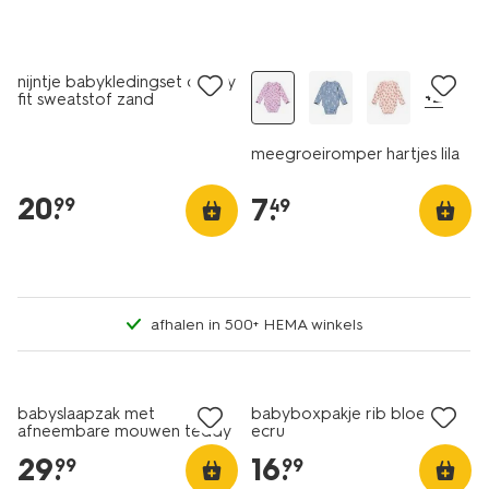
nieuw
nieuw
nijntje babykledingset comfy
+2
fit sweatstof zand
meegroeiromper hartjes lila
20
.
7
.
99
49
afhalen in 500+ HEMA winkels
nieuw
nieuw
babyslaapzak met
babyboxpakje rib bloemen
afneembare mouwen teddy
ecru
3tog naturel
29
.
16
.
99
99