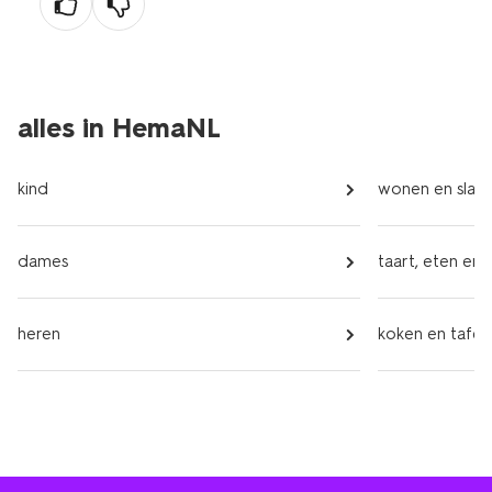
alles in HemaNL
kind
wonen en slap
dames
taart, eten en 
heren
koken en tafel