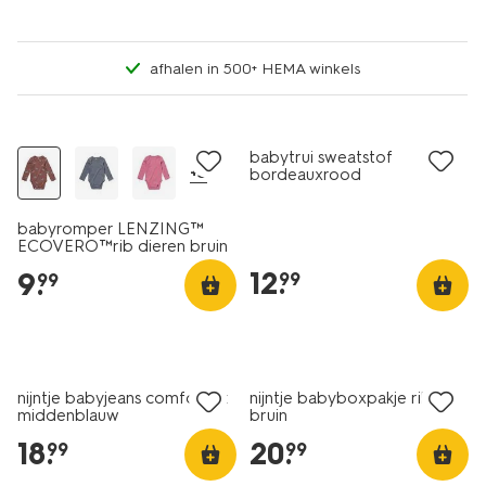
afhalen in 500+ HEMA winkels
nieuw
nieuw
babytrui sweatstof
+3
bordeauxrood
babyromper LENZING™
ECOVERO™rib dieren bruin
12
.
9
.
99
99
nieuw
nieuw
nijntje babyjeans comfort fit
nijntje babyboxpakje rib
middenblauw
bruin
18
.
20
.
99
99