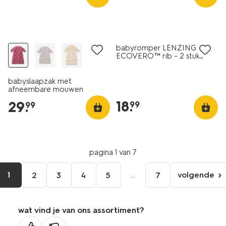
nieuw
nieuw
babyromper LENZING™
ECOVERO™ rib - 2 stuks
naturel
babyslaapzak met
afneembare mouwen
velours 3tog hartjes
18
.
29
.
99
99
donkerroze
pagina 1 van 7
1
...
volgende
2
3
4
5
7
volgen
pagina
wat vind je van ons assortiment?