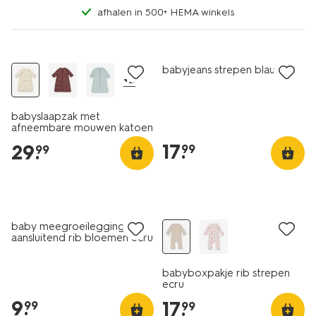
afhalen in 500+ HEMA winkels
nieuw
nieuw
babyjeans strepen blauw
+2
babyslaapzak met
afneembare mouwen katoen
3tog ganzen creme
17
.
29
.
99
99
nieuw
nieuw
baby meegroeilegging
aansluitend rib bloemen ecru
babyboxpakje rib strepen
ecru
9
.
17
.
99
99