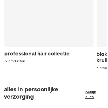
professional hair collectie
blok
krul
19 producten
3 prod
alles in persoonlijke
bekijk
verzorging
alles