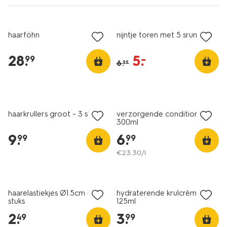
sale
haarföhn
nijntje toren met 5 srunchies
28
.
5
.
–
99
6
.
99
haarkrullers groot - 3 stuks
verzorgende conditioner
300ml
9
.
6
.
99
99
€
23
.
30
/l
haarelastiekjes Ø1.5cm - 300
hydraterende krulcrème
stuks
125ml
2
.
3
.
49
99