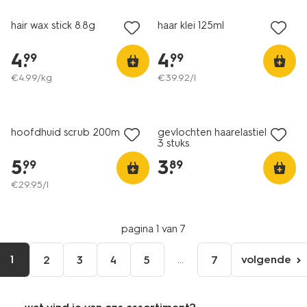
hair wax stick 8.8g
haar klei 125ml
4
.
4
.
99
99
€
4
.
99
/kg
€
39
.
92
/l
hoofdhuid scrub 200ml
gevlochten haarelastieken -
3 stuks
5
.
3
.
99
89
€
29
.
95
/l
pagina 1 van 7
1
...
volgende
2
3
4
5
7
volgen
pagina