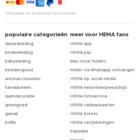
de kortste keren de deur uit met stralende lokken. Echt
HEMA.
*afhankelijk van de gekozen bezorgopties
populaire categorieën
meer voor HEMA fans
dameskleding
HEMA app
kinderkleding
HEMA pas
babykleding
lees onze folders
beddengoed
folder via Whatsapp ontvangen
woonaccessoires
HEMA op social media
handdoeken
HEMA herontwerpwedstrijd
raamdecoratie
HEMA fotoservice
speelgoed
HEMA cadeaukaarten
gebak
HEMA tickets
koffie
HEMA verzekeringen
inspiratie
nieuws