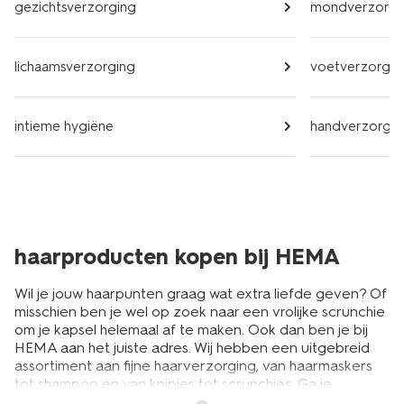
gezichtsverzorging
mondverzorgi
lichaamsverzorging
voetverzorgin
intieme hygiëne
handverzorgin
haarproducten kopen bij HEMA
Wil je jouw haarpunten graag wat extra liefde geven? Of
misschien ben je wel op zoek naar een vrolijke scrunchie
om je kapsel helemaal af te maken. Ook dan ben je bij
HEMA aan het juiste adres. Wij hebben een uitgebreid
assortiment aan fijne haarverzorging, van haarmaskers
tot shampoo en van knipjes tot scrunchies. Ga je
binnenkort
zelf je haar knippen
? Dan komen de