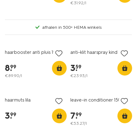
€
31
.
92
/l
afhalen in 500+ HEMA winkels
vegan
2+1 gratis
haarbooster anti pluis 100ml
anti-klit haarspray kind
8
.
3
.
99
59
€
89
.
90
/l
€
23
.
93
/l
2+1 gratis
haarmuts lila
leave-in conditioner 150ml
3
.
7
.
99
99
€
53
.
27
/l
2+1 gratis
met je HEMA pas