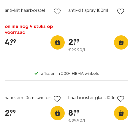
anti-klit haarborstel
anti-klit spray 100ml
online nog 9 stuks op
voorraad
2
.
4
.
99
99
€
29
.
90
/l
afhalen in 500+ HEMA winkels
haarklem 10cm swirl bruin
haarbooster glans 100ml
2
.
8
.
99
99
€
89
.
90
/l
vegan