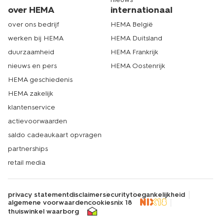
over HEMA
internationaal
over ons bedrijf
HEMA België
werken bij HEMA
HEMA Duitsland
duurzaamheid
HEMA Frankrijk
nieuws en pers
HEMA Oostenrijk
HEMA geschiedenis
HEMA zakelijk
klantenservice
actievoorwaarden
saldo cadeaukaart opvragen
partnerships
retail media
privacy statement
disclaimer
security
toegankelijkheid
algemene voorwaarden
cookies
nix 18
thuiswinkel waarborg