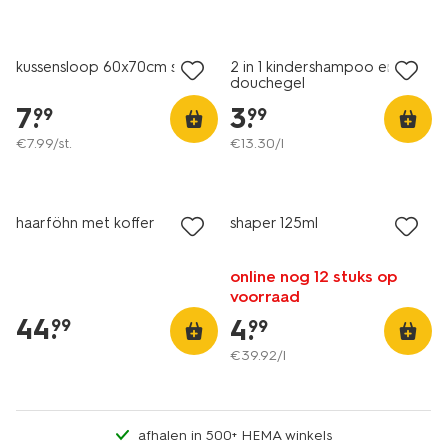
2+1 gratis
kussensloop 60x70cm satijn
2 in 1 kindershampoo en
douchegel
7
.
3
.
99
99
€
7
.
99
/st.
€
13
.
30
/l
haarföhn met koffer
shaper 125ml
online nog 12 stuks op
voorraad
44
.
4
.
99
99
€
39
.
92
/l
afhalen in 500+ HEMA winkels