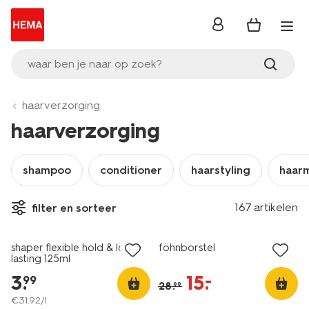
inloggen
waar ben je naar op zoek?
haarverzorging
haarverzorging
shampoo
conditioner
haarstyling
haar
167 artikelen
filter en sorteer
nieuw
sale
shaper flexible hold & long-
föhnborstel
lasting 125ml
3
.
15
.
–
99
28
.
99
€
31
.
92
/l
vegan