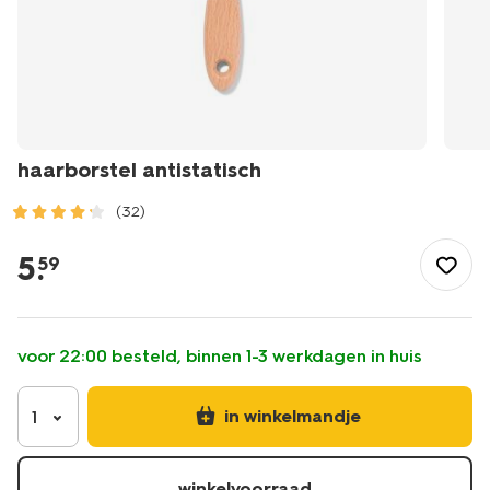
haarborstel antistatisch
(32)
/mooi-
gezond/persoonlijke-
5
.
59
verzorging/haarverzorging/haaraccessoires/borstel/haarbors
antistatisch-
11810112.html
voor 22:00 besteld, binnen 1-3 werkdagen in huis
in winkelmandje
1
winkelvoorraad