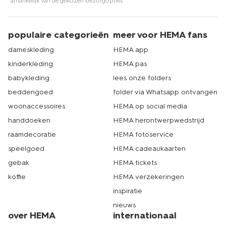
*afhankelijk van de gekozen bezorgopties
populaire categorieën
meer voor HEMA fans
dameskleding
HEMA app
kinderkleding
HEMA pas
babykleding
lees onze folders
beddengoed
folder via Whatsapp ontvangen
woonaccessoires
HEMA op social media
handdoeken
HEMA herontwerpwedstrijd
raamdecoratie
HEMA fotoservice
speelgoed
HEMA cadeaukaarten
gebak
HEMA tickets
koffie
HEMA verzekeringen
inspiratie
nieuws
over HEMA
internationaal