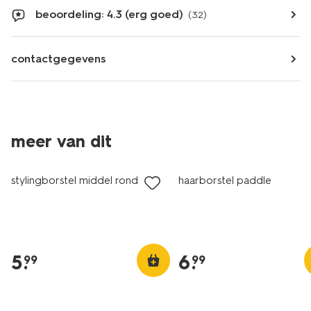
beoordeling: 4.3 (erg goed)
(32)
contactgegevens
meer van dit
vegan
stylingborstel middel rond
haarborstel paddle
5
.
6
.
99
99