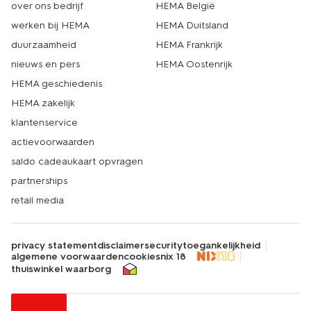
over ons bedrijf
HEMA België
werken bij HEMA
HEMA Duitsland
duurzaamheid
HEMA Frankrijk
nieuws en pers
HEMA Oostenrijk
HEMA geschiedenis
HEMA zakelijk
klantenservice
actievoorwaarden
saldo cadeaukaart opvragen
partnerships
retail media
privacy statement
disclaimer
security
toegankelijkheid
algemene voorwaarden
cookies
nix 18
thuiswinkel waarborg