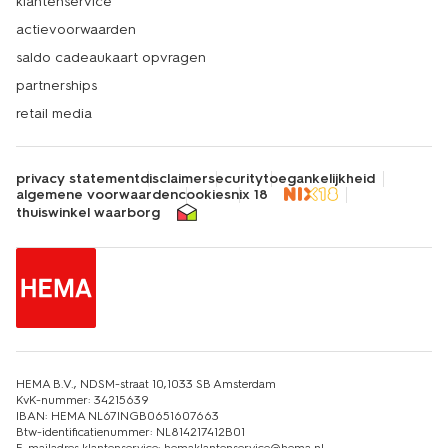
klantenservice
actievoorwaarden
saldo cadeaukaart opvragen
partnerships
retail media
privacy statement
disclaimer
security
toegankelijkheid
algemene voorwaarden
cookies
nix 18
thuiswinkel waarborg
HEMA B.V., NDSM-straat 10,1033 SB Amsterdam
KvK-nummer: 34215639
IBAN: HEMA NL67INGB0651607663
Btw-identificatienummer: NL814217412B01