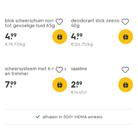
vegan
vegan
blok scheerschuim normale
deodorant stick zeezout
tot gevoelige huid 65g
40g
4
.
4
.
99
99
€
76
.
77
/kg
€
124
.
75
/kg
vegan
scheersysteem met 6 mesjes
vaseline
en trimmer
7
.
2
.
99
89
€
14
.
45
/l
afhalen in 500+ HEMA winkels