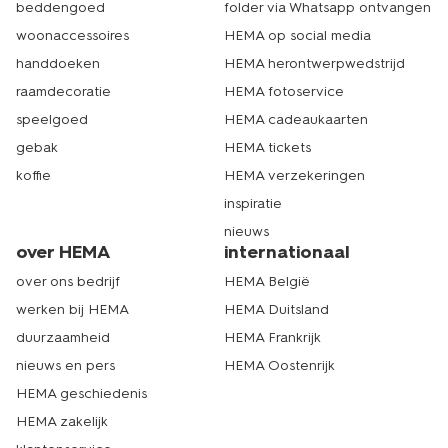
beddengoed
folder via Whatsapp ontvangen
woonaccessoires
HEMA op social media
handdoeken
HEMA herontwerpwedstrijd
raamdecoratie
HEMA fotoservice
speelgoed
HEMA cadeaukaarten
gebak
HEMA tickets
koffie
HEMA verzekeringen
inspiratie
nieuws
over HEMA
internationaal
over ons bedrijf
HEMA België
werken bij HEMA
HEMA Duitsland
duurzaamheid
HEMA Frankrijk
nieuws en pers
HEMA Oostenrijk
HEMA geschiedenis
HEMA zakelijk