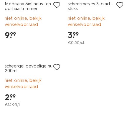
Medisana 3in1 neus- en
scheermesjes 3-blad - 8
oorhaartrimmer
stuks
niet online, bekijk
niet online, bekijk
winkelvoorraad
winkelvoorraad
9
.
3
.
99
99
€
0
.
50
/st.
scheergel gevoelige huid
200ml
niet online, bekijk
winkelvoorraad
2
.
99
€
14
.
95
/l