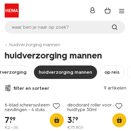
inloggen
waar ben je naar op zoek?
huidverzorging mannen
huidverzorging mannen
rverzorging
huidverzorging mannen
op reis
9 artikelen
filter en sorteer
vegan
6-blad scheersysteem
deodorant roller voor alle
navullingen - 4 stuks
huidtype 50ml
7
.
3
.
99
79
€
2
.
–
/st.
€
75
.
80
/l