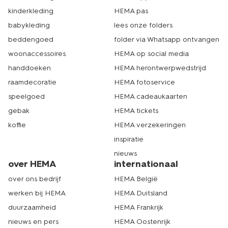
eenvoudig. Binnen slechts een aantal muisklikken is jouw
kinderkleding
HEMA pas
bestelling al geplaatst. Bestel jij voor 22:00 op een
werkdag? Dan staat onze bezorger binnen 1-2
babykleding
lees onze folders
werkdagen bij jou op de stoep. Kom je liever langs in de
beddengoed
folder via Whatsapp ontvangen
winkel? Gezellig! Met meer dan 500 winkels zit er altijd
wel een filiaal bij jou in de buurt. Ben jij niet altijd thuis?
woonaccessoires
HEMA op social media
Kies er dan voor om je bestelling in de dichtstbijzijnde
handdoeken
HEMA herontwerpwedstrijd
winkel op te halen. Geef dit tijdens het bestellen even
raamdecoratie
HEMA fotoservice
aan. Binnen 1-2 werkdagen kun je jouw pakket bij de
door jou gekozen winkel ophalen. Tot snel! Echt HEMA.
speelgoed
HEMA cadeaukaarten
gebak
HEMA tickets
koffie
HEMA verzekeringen
inspiratie
nieuws
over HEMA
internationaal
over ons bedrijf
HEMA België
werken bij HEMA
HEMA Duitsland
duurzaamheid
HEMA Frankrijk
nieuws en pers
HEMA Oostenrijk