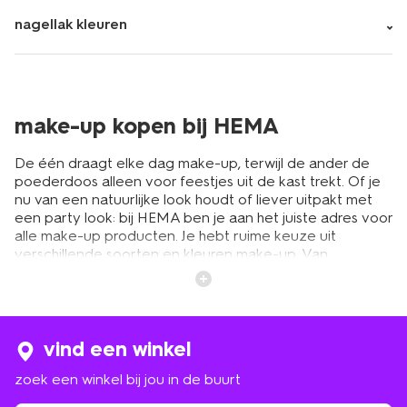
nagellak kleuren
make-up kopen bij HEMA
De één draagt elke dag make-up, terwijl de ander de
poederdoos alleen voor feestjes uit de kast trekt. Of je
nu van een natuurlijke look houdt of liever uitpakt met
een party look: bij HEMA ben je aan het juiste adres voor
alle make-up producten. Je hebt ruime keuze uit
verschillende soorten en kleuren make-up. Van
foundation en blush tot nagellak en lippenstift. Of wat
dacht je van een oogschaduw en oogpotlood voor een
mooie smokey eye? Je koopt alle HEMA make-up
producten voor een goedkoop prijsje. Precies zoals je
van ons gewend bent. Experimenteer er maar op los!
vind een winkel
zoek een winkel bij jou in de buurt
make-up spullen voor een au