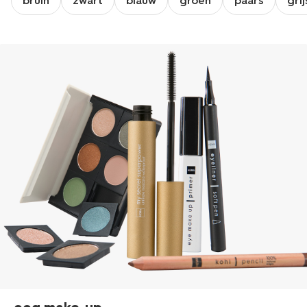
bruin
zwart
blauw
groen
paars
grij