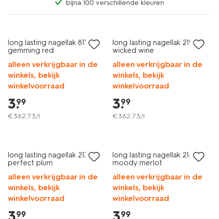
bijna 100 verschillende kleuren
vegan
vegan
long lasting nagellak 811
long lasting nagellak 219
gemming red
wicked wine
alleen verkrijgbaar in de
alleen verkrijgbaar in de
winkels, bekijk
winkels, bekijk
winkelvoorraad
winkelvoorraad
3
.
3
.
99
99
€
362
.
73
/l
€
362
.
73
/l
vegan
vegan
long lasting nagellak 213
long lasting nagellak 214
perfect plum
moody merlot
alleen verkrijgbaar in de
alleen verkrijgbaar in de
winkels, bekijk
winkels, bekijk
winkelvoorraad
winkelvoorraad
3
.
3
.
99
99