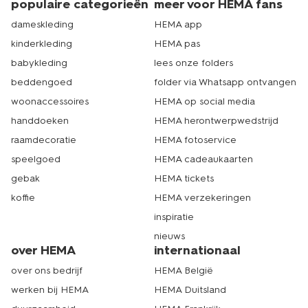
populaire categorieën
meer voor HEMA fans
dameskleding
HEMA app
kinderkleding
HEMA pas
babykleding
lees onze folders
beddengoed
folder via Whatsapp ontvangen
woonaccessoires
HEMA op social media
handdoeken
HEMA herontwerpwedstrijd
raamdecoratie
HEMA fotoservice
speelgoed
HEMA cadeaukaarten
gebak
HEMA tickets
koffie
HEMA verzekeringen
inspiratie
nieuws
over HEMA
internationaal
over ons bedrijf
HEMA België
werken bij HEMA
HEMA Duitsland