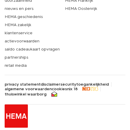
duurzaamheid
HEMA Frankrijk
nieuws en pers
HEMA Oostenrijk
HEMA geschiedenis
HEMA zakelijk
klantenservice
actievoorwaarden
saldo cadeaukaart opvragen
partnerships
retail media
privacy statement
disclaimer
security
toegankelijkheid
algemene voorwaarden
cookies
nix 18
thuiswinkel waarborg