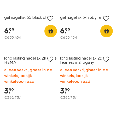
vegan
vegan
gel nagellak 55 black cherry
gel nagellak 54 ruby red
6
.
6
.
99
99
€
635
.
45
/l
€
635
.
45
/l
vegan
vegan
long lasting nagellak 210 pure
long lasting nagellak 221
HEMA
fearless mahogany
alleen verkrijgbaar in de
alleen verkrijgbaar in de
winkels, bekijk
winkels, bekijk
winkelvoorraad
winkelvoorraad
3
.
3
.
99
99
€
362
.
73
/l
€
362
.
73
/l