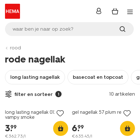
inloggen
waar ben je naar op zoek?
rood
rode nagellak
long lasting nagellak
basecoat en topcoat
g
10 artikelen
filter en sorteer
1
vegan
vegan
long lasting nagellak 012
gel nagellak 57 plum red
vampy smoke
3
.
6
.
99
99
€
362
.
73
/l
€
635
.
45
/l