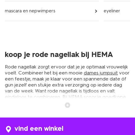
mascara en nepwimpers
eyeliner
koop je rode nagellak bij HEMA
Rode nagellak zorgt ervoor dat je je optimaal vrouwelijk
voelt. Combineer het bij een mooie
dames jumpsuit
voor
een feestje, maak je klaar voor een spannende date óf
gun jezelf een stukje extra verzorging op iedere dag
van de week. Want rode nagellak is tijdloos en valt
eindeloos te combineren. Bij HEMA scoor je goedkope
rode nagellak van de beste kwaliteit. En omdat we al
onze cosmeticaproducten zelf ontwerpen, ontwikkelen
en testen kunnen wij je garanderen dat je kiest voor de
beste ingrediënten.
vind een winkel