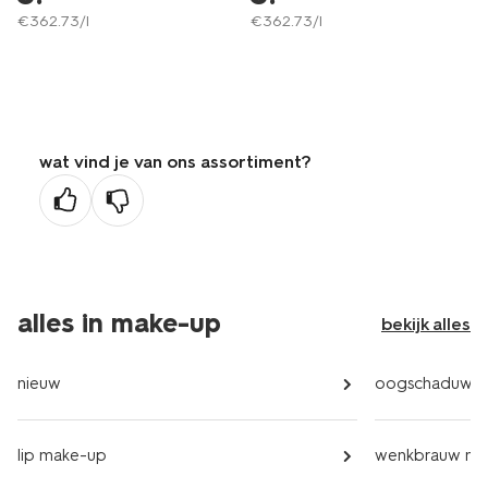
€
362
.
73
/l
€
362
.
73
/l
wat vind je van ons assortiment?
alles in make-up
bekijk alles
nieuw
oogschaduw
lip make-up
wenkbrauw ma