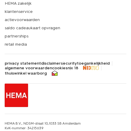
HEMA zakelijk
klantenservice
actievoorwaarden
saldo cadeaukaart opvragen
partnerships
retail media
privacy statement
disclaimer
security
toegankelijkheid
algemene voorwaarden
cookies
nix 18
thuiswinkel waarborg
HEMA B.V., NDSM-straat 10,1033 SB Amsterdam
KvK-nummer: 34215639