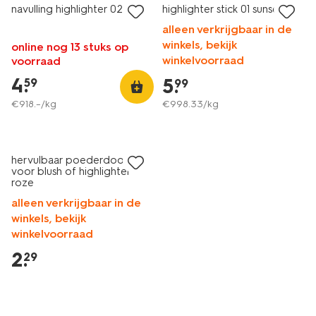
navulling highlighter 02 opal
highlighter stick 01 sunset
alleen verkrijgbaar in de
winkels, bekijk
online nog 13 stuks op
winkelvoorraad
voorraad
4
.
5
.
59
99
€
918
.
–
/kg
€
998
.
33
/kg
hervulbaar poederdoosje
voor blush of highlighter
roze
alleen verkrijgbaar in de
winkels, bekijk
winkelvoorraad
2
.
29