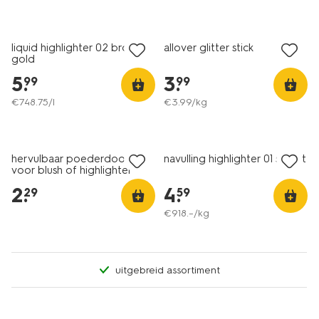
1+1 gratis
vegan
liquid highlighter 02 bronze
allover glitter stick
gold
5
.
3
.
99
99
€
748
.
75
/l
€
3
.
99
/kg
vegan
hervulbaar poederdoosje
navulling highlighter 01 sunset
voor blush of highlighter
donkerrood
2
.
4
.
29
59
€
918
.
–
/kg
uitgebreid assortiment
vegan
vegan
1+1 gratis