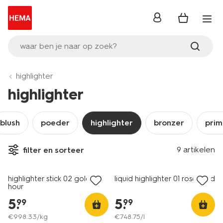
inloggen
waar ben je naar op zoek?
highlighter
highlighter
blush
poeder
highlighter
bronzer
prim
vegan
vegan
9 artikelen
filter en sorteer
1+1 gratis
1+1 gratis
highlighter stick 02 golden
liquid highlighter 01 rose gold
hour
5
.
5
.
99
99
€
998
.
33
/kg
€
748
.
75
/l
vegan