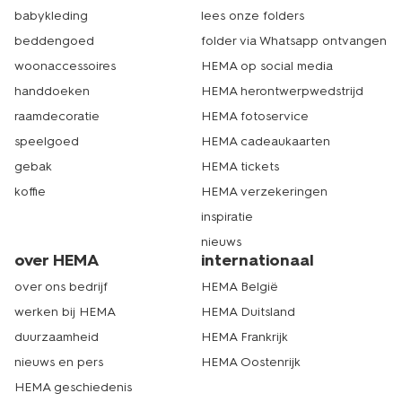
babykleding
lees onze folders
beddengoed
folder via Whatsapp ontvangen
woonaccessoires
HEMA op social media
handdoeken
HEMA herontwerpwedstrijd
raamdecoratie
HEMA fotoservice
speelgoed
HEMA cadeaukaarten
gebak
HEMA tickets
koffie
HEMA verzekeringen
inspiratie
nieuws
over HEMA
internationaal
over ons bedrijf
HEMA België
werken bij HEMA
HEMA Duitsland
duurzaamheid
HEMA Frankrijk
nieuws en pers
HEMA Oostenrijk
HEMA geschiedenis