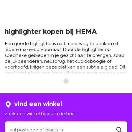
highlighter kopen bij HEMA
Een goede highlighter is niet meer weg te denken uit
iedere make-up voorraad. Door de highlighter op
specifieke gebieden in je gezicht aan te brengen, zoals
de jukbeenderen, neusbrug, het cupidoboogje of
voorhoofd, krijgen deze plekken een subtiele gloed. Dit
geeft niet alleen een frisse uitstraling, maar accentueert
ook de gebieden van je gezicht waar je de nadruk op
wilt leggen. Zo zorg je met een kleine toevoeging
optisch voor bijvoorbeeld strakkere jukbeenderen. Klinkt
niet verkeerd, toch? Bij HEMA kun je terecht voor
verschillende highlighters, zodat je gegarandeerd een
vind een winkel
passend exemplaar vindt.
zoek een winkel bij jou in de buurt
zoek
liquid-, cream- en
een