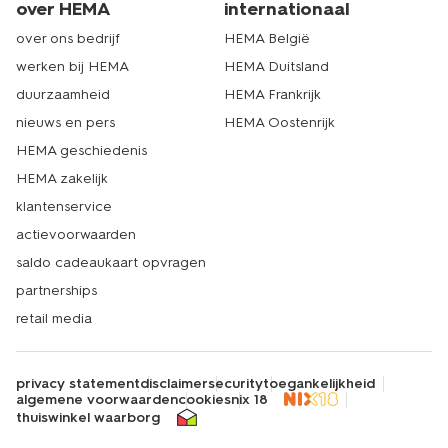
over HEMA
internationaal
over ons bedrijf
HEMA België
werken bij HEMA
HEMA Duitsland
duurzaamheid
HEMA Frankrijk
nieuws en pers
HEMA Oostenrijk
HEMA geschiedenis
HEMA zakelijk
klantenservice
actievoorwaarden
saldo cadeaukaart opvragen
partnerships
retail media
privacy statement
disclaimer
security
toegankelijkheid
algemene voorwaarden
cookies
nix 18
thuiswinkel waarborg