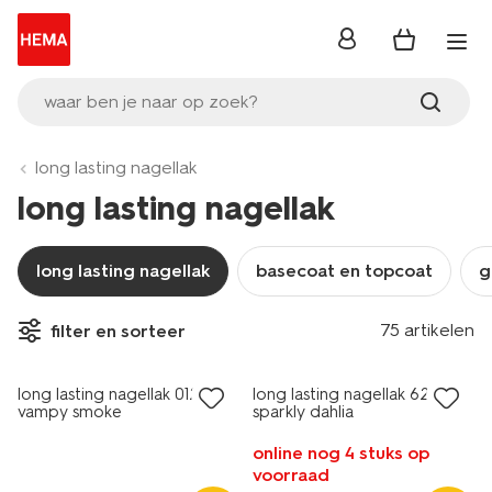
inloggen
waar ben je naar op zoek?
long lasting nagellak
long lasting nagellak
long lasting nagellak
basecoat en topcoat
g
vegan
vegan
75 artikelen
filter en sorteer
1+1 gratis
1+1 gratis
long lasting nagellak 012
long lasting nagellak 62
vampy smoke
sparkly dahlia
online nog 4 stuks op
voorraad