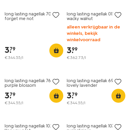
1+1 gratis
1+1 gratis
long lasting nagellak 70
long lasting nagellak 015
forget me not
wacky walnut
alleen verkrijgbaar in de
winkels, bekijk
winkelvoorraad
3
.
3
.
79
99
€
344
.
55
/l
€
362
.
73
/l
vegan
vegan
1+1 gratis
1+1 gratis
long lasting nagellak 76
long lasting nagellak 69
purple blossom
lovely lavender
3
.
3
.
79
79
€
344
.
55
/l
€
344
.
55
/l
vegan
vegan
1+1 gratis
1+1 gratis
long lasting nagellak 1024
long lasting nagellak 1036