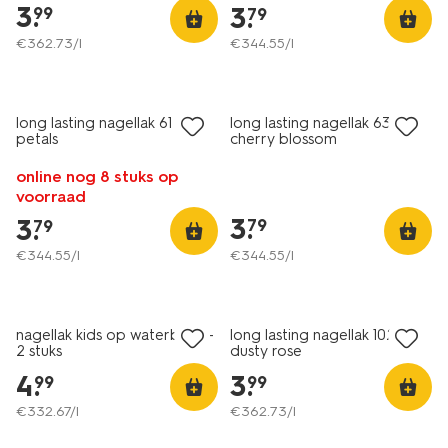
3
.
3
.
99
79
€
362
.
73
/l
€
344
.
55
/l
vegan
vegan
1+1 gratis
1+1 gratis
long lasting nagellak 61 rose
long lasting nagellak 63
petals
cherry blossom
online nog 8 stuks op
voorraad
3
.
3
.
79
79
€
344
.
55
/l
€
344
.
55
/l
vegan
vegan
1+1 gratis
1+1 gratis
nagellak kids op waterbasis -
long lasting nagellak 1023
2 stuks
dusty rose
4
.
3
.
99
99
€
332
.
67
/l
€
362
.
73
/l