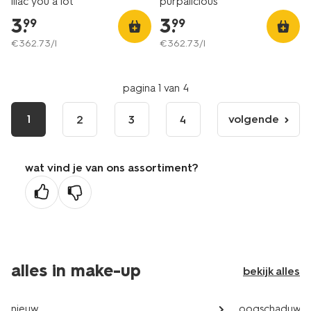
lilac you a lot
purpalicious
3
.
3
.
99
99
€
362
.
73
/l
€
362
.
73
/l
pagina 1 van 4
1
volgende
2
3
4
volgende
pagina
wat vind je van ons assortiment?
alles in make-up
bekijk alles
nieuw
oogschaduw