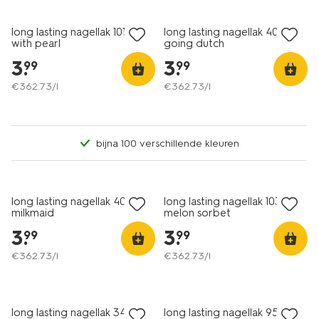
long lasting nagellak 101 girl
long lasting nagellak 401
with pearl
going dutch
3
.
3
.
99
99
€
362
.
73
/l
€
362
.
73
/l
bijna 100 verschillende kleuren
vegan
vegan
1+1 gratis
1+1 gratis
long lasting nagellak 402
long lasting nagellak 1033
milkmaid
melon sorbet
3
.
3
.
99
99
€
362
.
73
/l
€
362
.
73
/l
vegan
vegan
1+1 gratis
1+1 gratis
long lasting nagellak 346
long lasting nagellak 950