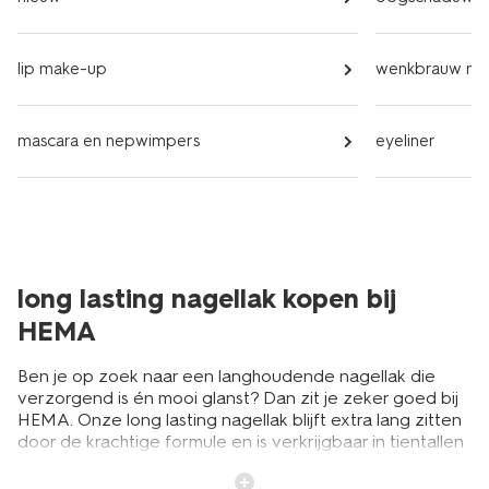
lip make-up
wenkbrauw ma
mascara en nepwimpers
eyeliner
long lasting nagellak kopen bij
HEMA
Ben je op zoek naar een langhoudende nagellak die
verzorgend is én mooi glanst? Dan zit je zeker goed bij
HEMA. Onze long lasting nagellak blijft extra lang zitten
door de krachtige formule en is verkrijgbaar in tientallen
frisse en modieuze kleuren. Of je nu korte, lange, ronde
of ovale nagels hebt, met de long lasting nagellak van