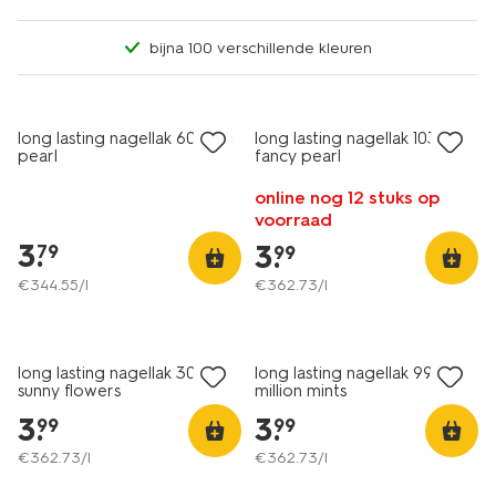
bijna 100 verschillende kleuren
vegan
vegan
1+1 gratis
1+1 gratis
long lasting nagellak 60 rose
long lasting nagellak 1031
pearl
fancy pearl
online nog 12 stuks op
voorraad
3
.
3
.
79
99
€
344
.
55
/l
€
362
.
73
/l
vegan
vegan
1+1 gratis
1+1 gratis
long lasting nagellak 302
long lasting nagellak 993
sunny flowers
million mints
3
.
3
.
99
99
€
362
.
73
/l
€
362
.
73
/l
vegan
vegan
1+1 gratis
1+1 gratis