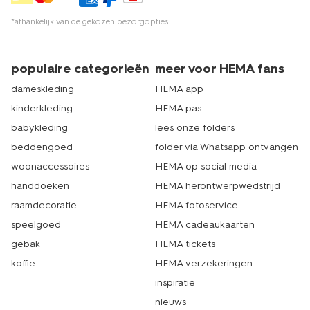
ook
spiegels
,
kwasten
en nog veel meer. Dát is echt
HEMA.
*afhankelijk van de gekozen bezorgopties
populaire categorieën
meer voor HEMA fans
dameskleding
HEMA app
kinderkleding
HEMA pas
babykleding
lees onze folders
beddengoed
folder via Whatsapp ontvangen
woonaccessoires
HEMA op social media
handdoeken
HEMA herontwerpwedstrijd
raamdecoratie
HEMA fotoservice
speelgoed
HEMA cadeaukaarten
gebak
HEMA tickets
koffie
HEMA verzekeringen
inspiratie
nieuws