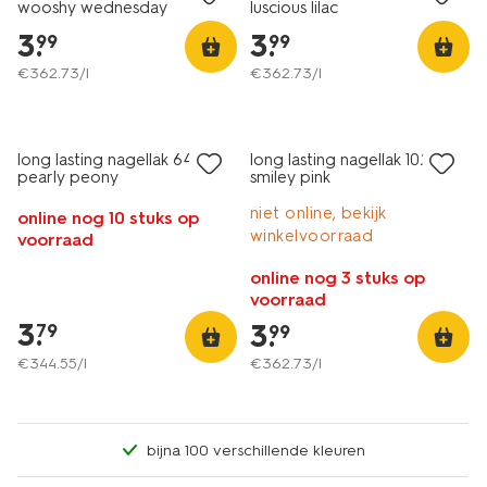
wooshy wednesday
luscious lilac
3
.
3
.
99
99
€
362
.
73
/l
€
362
.
73
/l
vegan
vegan
1+1 gratis
1+1 gratis
long lasting nagellak 64
long lasting nagellak 1029
pearly peony
smiley pink
niet online, bekijk
online nog 10 stuks op
winkelvoorraad
voorraad
online nog 3 stuks op
voorraad
3
.
3
.
79
99
€
344
.
55
/l
€
362
.
73
/l
bijna 100 verschillende kleuren
vegan
vegan