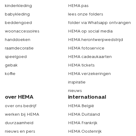
kinderkleding
HEMA pas
babykleding
lees onze folders
beddengoed
folder via Whatsapp ontvangen
woonaccessoires
HEMA op social media
handdoeken
HEMA herontwerpwedstrijd
raamdecoratie
HEMA fotoservice
speelgoed
HEMA cadeaukaarten
gebak
HEMA tickets
koffie
HEMA verzekeringen
inspiratie
nieuws
over HEMA
internationaal
over ons bedrijf
HEMA België
werken bij HEMA
HEMA Duitsland
duurzaamheid
HEMA Frankrijk
nieuws en pers
HEMA Oostenrijk