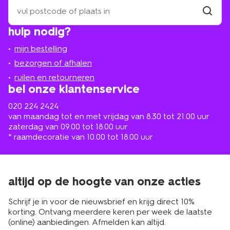
zoek
een
winkel
vind
hulp nodig?
winkel
bij
jou
mijn bestelling
in
de
bezorgen of afhalen
buurt
ruilen en retourneren
bel onze klantenservice
020 224 2424
van maandag tot en met vrijdag van 8.30 tot 21.00 uur
zaterdag van 09.00 tot 18.00 uur
* raamdecoratie van 10.00 tot 18.00 uur
altijd op de hoogte van onze acties
Schrijf je in voor de nieuwsbrief en krijg direct 10%
korting. Ontvang meerdere keren per week de laatste
(online) aanbiedingen. Afmelden kan altijd.