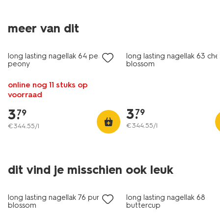
meer van dit
vegan
vegan
long lasting nagellak 64 pearly
long lasting nagellak 63 che
peony
blossom
online nog 11 stuks op
voorraad
3
.
3
.
79
79
€
344
.
55
/l
€
344
.
55
/l
dit vind je misschien ook leuk
vegan
vegan
long lasting nagellak 76 purple
long lasting nagellak 68
blossom
buttercup