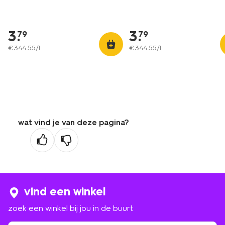
3
.
3
.
79
79
€
344
.
55
/l
€
344
.
55
/l
wat vind je van deze pagina?
vind een winkel
zoek een winkel bij jou in de buurt