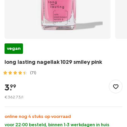
vegan
long lasting nagellak 1029 smiley pink
(71)
/mooi-
gezond/make-
3
.
99
up/nagellak/long-
lasting-
€
362
.
73
/l
nagellak/long-
lasting-
nagellak-
online nog 4 stuks op voorraad
1029-
voor 22:00 besteld, binnen 1-3 werkdagen in huis
smiley-