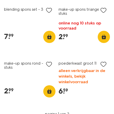
blending spons set - 3 stuks
make-up spons triangel - 4
stuks
online nog 10 stuks op
voorraad
7
.
2
.
99
99
vegan
make-up spons rond - 2
poederkwast groot 11
stuks
alleen verkrijgbaar in de
winkels, bekijk
winkelvoorraad
2
.
6
.
99
59