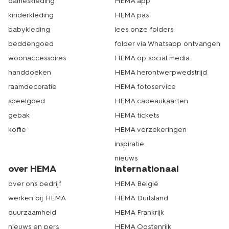
dameskleding
HEMA app
kinderkleding
HEMA pas
babykleding
lees onze folders
beddengoed
folder via Whatsapp ontvangen
woonaccessoires
HEMA op social media
handdoeken
HEMA herontwerpwedstrijd
raamdecoratie
HEMA fotoservice
speelgoed
HEMA cadeaukaarten
gebak
HEMA tickets
koffie
HEMA verzekeringen
inspiratie
nieuws
over HEMA
internationaal
over ons bedrijf
HEMA België
werken bij HEMA
HEMA Duitsland
duurzaamheid
HEMA Frankrijk
nieuws en pers
HEMA Oostenrijk