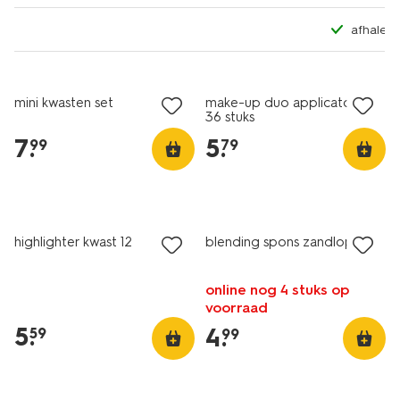
afhalen in 500+ HEMA winke
mini kwasten set
make-up duo applicators -
36 stuks
7
.
5
.
99
79
vegan
highlighter kwast 12
blending spons zandloper
online nog 4 stuks op
voorraad
5
.
4
.
59
99