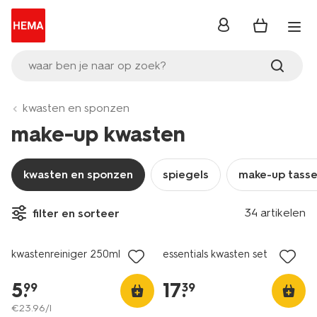
inloggen
waar ben je naar op zoek?
kwasten en sponzen
make-up kwasten
kwasten en sponzen
spiegels
make-up tass
34 artikelen
filter en sorteer
vegan
kwastenreiniger 250ml
essentials kwasten set
5
.
17
.
99
39
€
23
.
96
/l