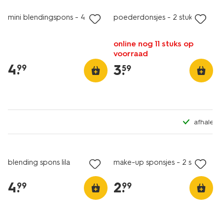
mini blendingspons - 4 stuks
poederdonsjes - 2 stuks
online nog 11 stuks op
voorraad
4
.
3
.
99
59
afhalen in 500+ HEMA winke
vegan
vegan
blending spons lila
make-up sponsjes - 2 stuks
4
.
2
.
99
99
vegan