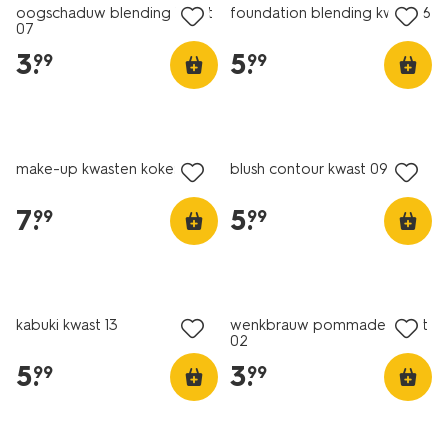
oogschaduw blending kwast
foundation blending kwast 16
07
3
.
5
.
99
99
vegan
make-up kwasten koker
blush contour kwast 09
7
.
5
.
99
99
vegan
vegan
kabuki kwast 13
wenkbrauw pommade kwast
02
5
.
3
.
99
99