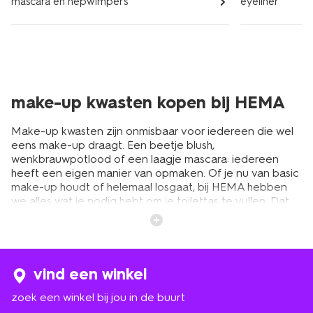
mascara en nepwimpers
eyeliner
make-up kwasten kopen bij HEMA
Make-up kwasten zijn onmisbaar voor iedereen die wel
eens make-up draagt. Een beetje blush,
wenkbrauwpotlood of een laagje mascara: iedereen
heeft een eigen manier van opmaken. Of je nu van basic
make-up houdt of helemaal losgaat, bij HEMA hebben
we alles wat je nodig hebt om je
toilettas
te vullen. Dat
betekent dat we niet alleen cosmetica hebben, maar
ook make-up kwasten waarmee je het kunt aanbrengen.
Deze zorgen ervoor dat je het op een hygiënische
manier kunt doen. Ook kun je make-up gelijkmatiger
verdelen als je een make-up brush gebruikt. Vergeet
vind een winkel
niet om je kwasten regelmatig schoon te maken met
zoek een winkel bij jou in de buurt
make-up reiniger. Zo voorkom je onzuiverheden op je
huid. Wil je voordat je aan de slag gaat weten welke