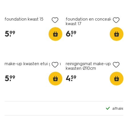
vegan
vegan
foundation kwast 15
foundation en concealer
kwast 17
5
.
6
.
99
59
make-up kwasten etui groen
reinigingsmat make-up
kwasten Ø10cm
5
.
4
.
99
59
afhalen in 500+ HEMA winke
vegan
vegan