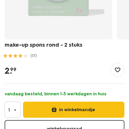
make-up spons rond - 2 stuks
(17)
/mooi-
gezond/make-
2
.
99
up/make-
up-
accessoires/kwasten/make-
up-
vandaag besteld, binnen 1-3 werkdagen in huis
spons-
rond-
-
in winkelmandje
1
-2-
stuks-
11201038.html
winkelvoorraad