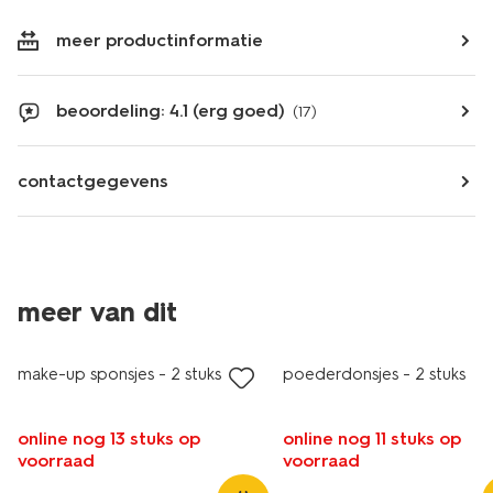
meer productinformatie
beoordeling: 4.1 (erg goed)
(17)
contactgegevens
meer van dit
vegan
make-up sponsjes - 2 stuks
poederdonsjes - 2 stuks
online nog 13 stuks op
online nog 11 stuks op
voorraad
voorraad