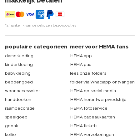
makkelijk betalen*
*afhankelijk van de gekozen bezorgopties
populaire categorieën
meer voor HEMA fans
dameskleding
HEMA app
kinderkleding
HEMA pas
babykleding
lees onze folders
beddengoed
folder via Whatsapp ontvangen
woonaccessoires
HEMA op social media
handdoeken
HEMA herontwerpwedstrijd
raamdecoratie
HEMA fotoservice
speelgoed
HEMA cadeaukaarten
gebak
HEMA tickets
koffie
HEMA verzekeringen