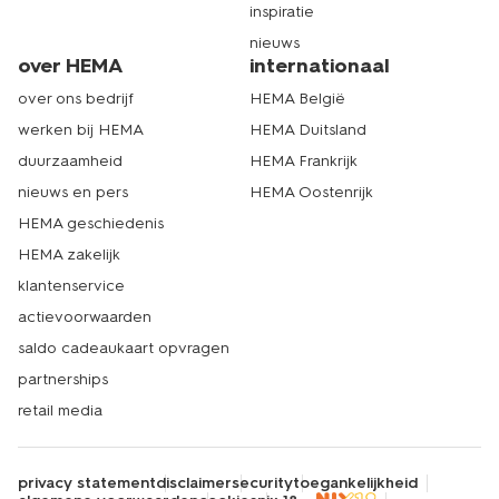
inspiratie
nieuws
over HEMA
internationaal
over ons bedrijf
HEMA België
werken bij HEMA
HEMA Duitsland
duurzaamheid
HEMA Frankrijk
nieuws en pers
HEMA Oostenrijk
HEMA geschiedenis
HEMA zakelijk
klantenservice
actievoorwaarden
saldo cadeaukaart opvragen
partnerships
retail media
privacy statement
disclaimer
security
toegankelijkheid