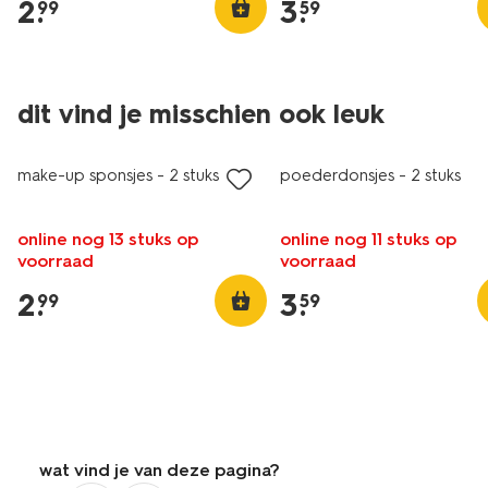
2
.
3
.
99
59
dit vind je misschien ook leuk
vegan
make-up sponsjes - 2 stuks
poederdonsjes - 2 stuks
online nog 13 stuks op
online nog 11 stuks op
voorraad
voorraad
2
.
3
.
99
59
wat vind je van deze pagina?