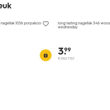
leuk
vegan
g nagellak 1036 purpalicious
long lasting nagellak 346 woo
wednesday
3
.
99
€
362
.
73
/l