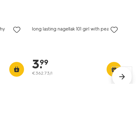
vegan
shy
long lasting nagellak 101 girl with pearl
3
.
99
€
362
.
73
/l