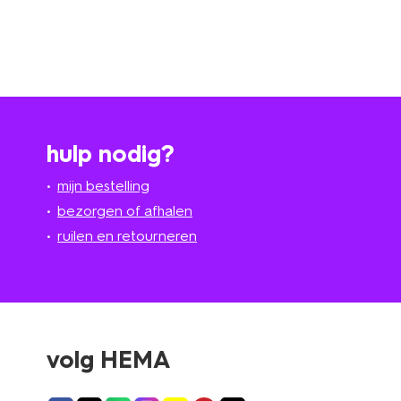
hulp nodig?
mijn bestelling
bezorgen of afhalen
ruilen en retourneren
volg HEMA