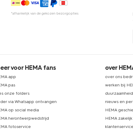
*afhankelijk van de gekozen bezorgopties
eer voor HEMA fans
over HEM
EMA app
over ons bedri
EMA pas
werken bij H
es onze folders
duurzaamhei
lder via Whatsapp ontvangen
nieuws en per
MA op social media
HEMA geschie
MA herontwerpwedstrijd
HEMA zakelijk
MA fotoservice
klantenservic