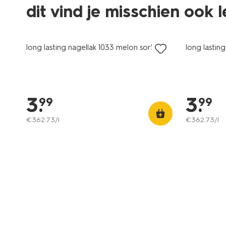
dit vind je misschien ook 
vegan
vegan
long lasting nagellak 1033 melon sorbet
long lastin
3
.
3
.
99
99
€
362
.
73
/l
€
362
.
73
/l