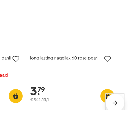
vegan
 dahlia
long lasting nagellak 60 rose pearl
raad
3
.
79
€
344
.
55
/l