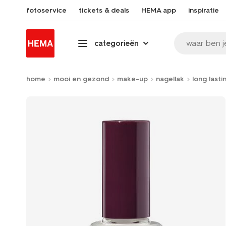
fotoservice
tickets & deals
HEMA app
inspiratie
waar ben j
categorieën
home
mooi en gezond
make-up
nagellak
long lasti