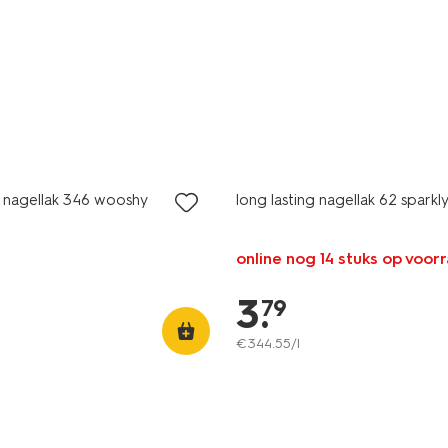
vegan
g nagellak 346 wooshy
long lasting nagellak 62 sparkly
online nog 14 stuks op voor
3
.
79
€
344
.
55
/l