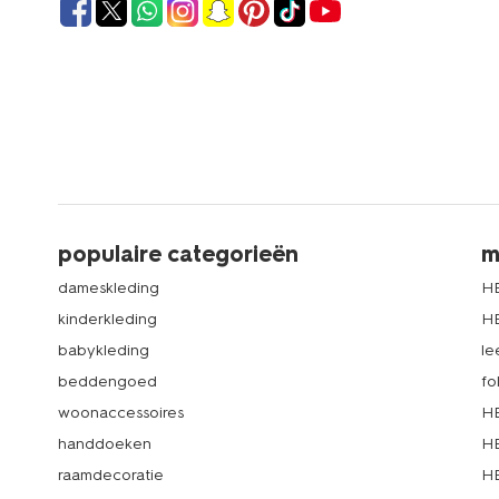
populaire categorieën
m
dameskleding
H
kinderkleding
H
babykleding
le
beddengoed
fo
woonaccessoires
HE
handdoeken
HE
raamdecoratie
HE