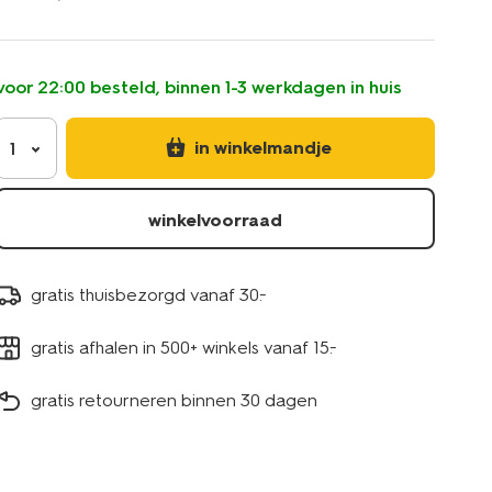
nagellak/long-
lasting-
nagellak-
402-
voor 22:00 besteld, binnen 1-3 werkdagen in huis
milkmaid-
11240712.html
in winkelmandje
1
winkelvoorraad
gratis thuisbezorgd vanaf 30.-
gratis afhalen in 500+ winkels vanaf 15.-
gratis retourneren binnen 30 dagen