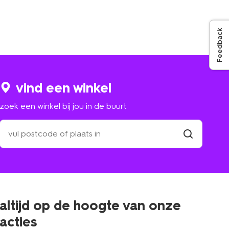
Feedback
vind een winkel
zoek een winkel bij jou in de buurt
zoek
een
winkel
vind
winkel
bij
jou
in
de
buurt
altijd op de hoogte van onze
acties