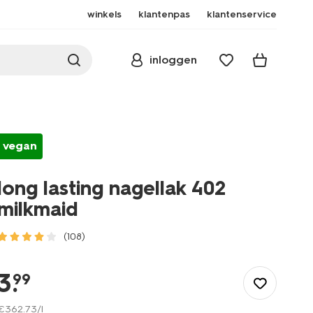
winkels
klantenpas
klantenservice
inloggen
vegan
long lasting nagellak 402
milkmaid
(108)
/mooi-
gezond/make-
3
.
99
up/nagellak/long-
lasting-
€
362
.
73
/l