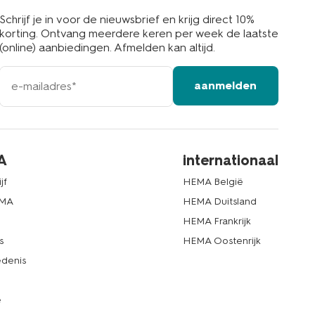
Schrijf je in voor de nieuwsbrief en krijg direct 10%
korting. Ontvang meerdere keren per week de laatste
(online) aanbiedingen. Afmelden kan altijd.
e-
aanmelden
mailadres
A
internationaal
jf
HEMA België
EMA
HEMA Duitsland
d
HEMA Frankrijk
s
HEMA Oostenrijk
denis
e