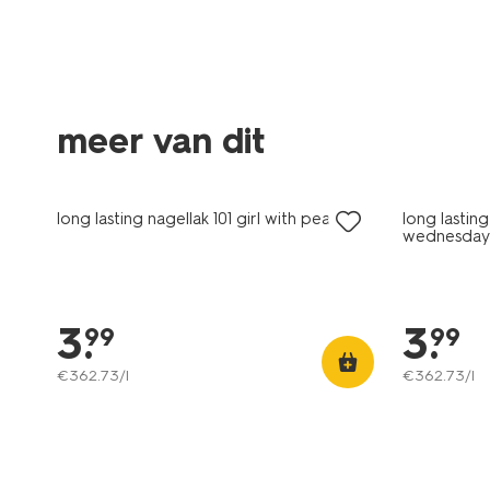
meer van dit
vegan
vegan
long lasting nagellak 101 girl with pearl
long lastin
wednesday
3
.
3
.
99
99
€
362
.
73
/l
€
362
.
73
/l