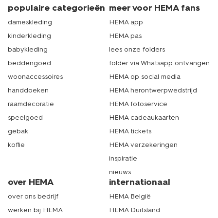
populaire categorieën
meer voor HEMA fans
dameskleding
HEMA app
kinderkleding
HEMA pas
babykleding
lees onze folders
beddengoed
folder via Whatsapp ontvangen
woonaccessoires
HEMA op social media
handdoeken
HEMA herontwerpwedstrijd
raamdecoratie
HEMA fotoservice
speelgoed
HEMA cadeaukaarten
gebak
HEMA tickets
koffie
HEMA verzekeringen
inspiratie
nieuws
over HEMA
internationaal
over ons bedrijf
HEMA België
werken bij HEMA
HEMA Duitsland