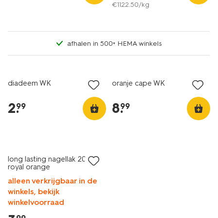
€
1122
.
50
/kg
afhalen in 500+ HEMA winkels
diadeem WK
oranje cape WK
2
.
8
.
99
99
vegan
long lasting nagellak 206
royal orange
alleen verkrijgbaar in de
winkels, bekijk
winkelvoorraad