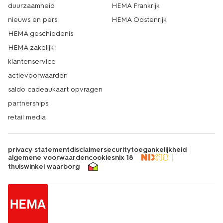
duurzaamheid
HEMA Frankrijk
nieuws en pers
HEMA Oostenrijk
HEMA geschiedenis
HEMA zakelijk
klantenservice
actievoorwaarden
saldo cadeaukaart opvragen
partnerships
retail media
privacy statement
disclaimer
security
toegankelijkheid
algemene voorwaarden
cookies
nix 18
thuiswinkel waarborg