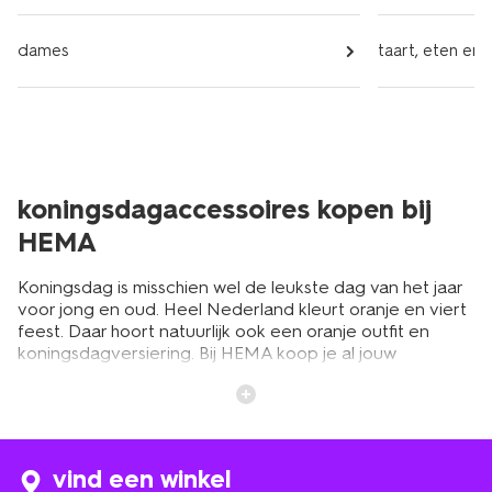
dames
taart, eten en 
koningsdagaccessoires kopen bij
HEMA
Koningsdag is misschien wel de leukste dag van het jaar
voor jong en oud. Heel Nederland kleurt oranje en viert
feest. Daar hoort natuurlijk ook een oranje outfit en
koningsdagversiering. Bij HEMA koop je al jouw
accessoires om er een onvergetelijke Koningsdag van te
maken. Trek je leukste oranje kleding aan,
koningsdagschmink je wangen in de kleuren van de
Nederlandse vlag en maak je outfit af met gekke
accessoires voor Koningsdag zoals een feestbril of
vind een winkel
kroontje. Het feest kan beginnen!