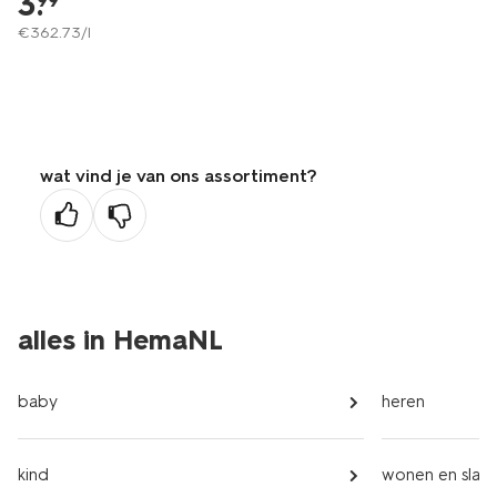
3
.
99
€
362
.
73
/l
wat vind je van ons assortiment?
alles in HemaNL
baby
heren
kind
wonen en slap