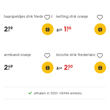
sale
haarspeldjes strik Nederland
ketting strik oranje
2
.
1
.
59
50
2
.
99
sale
armband oranje
broche strik Nederland
2
.
2
.
49
50
3
.
49
afhalen in 500+ HEMA winkels
sale
vegan