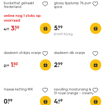
buckethat gehaakt
glossy lipplump 76 pumpkin
Nederland
spice
online nog 1 stuks op
voorraad
5
.
3
.
99
50
4
.
99
€
1497
.
50
/kg
sale
diadeem strikjes oranje
diadeem dik oranje
1
.
2
.
50
99
2
.
99
vegan
Hawaii ketting WK
navulling moisturising lipstick
31 royal orange - creamy
0
.
4
.
99
49