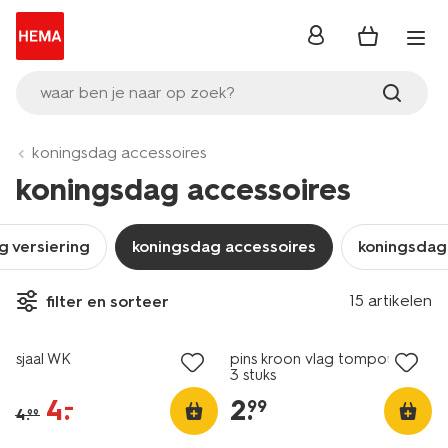
inloggen
waar ben je naar op zoek?
koningsdag accessoires
koningsdag accessoires
g versiering
koningsdag accessoires
koningsdag
15 artikelen
filter en sorteer
sale
sjaal WK
pins kroon vlag tompouce -
3 stuks
4
.
2
.
–
99
4
.
99