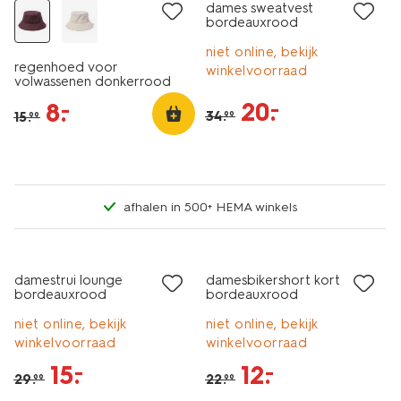
dames sweatvest
bordeauxrood
niet online, bekijk
regenhoed voor
winkelvoorraad
volwassenen donkerrood
20
.
–
8
.
–
34
.
15
.
99
99
afhalen in 500+ HEMA winkels
korting
sale
damestrui lounge
damesbikershort kort
bordeauxrood
bordeauxrood
niet online, bekijk
niet online, bekijk
winkelvoorraad
winkelvoorraad
15
.
12
.
–
–
29
.
22
.
99
99