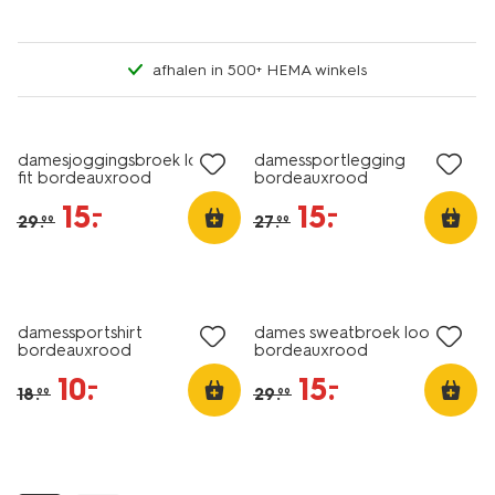
afhalen in 500+ HEMA winkels
sale
sale
damesjoggingsbroek loose
damessportlegging
fit bordeauxrood
bordeauxrood
15
.
15
.
–
–
29
.
27
.
99
99
sale
korting
damessportshirt
dames sweatbroek loose fit
bordeauxrood
bordeauxrood
10
.
15
.
–
–
18
.
29
.
99
99
sale
korting