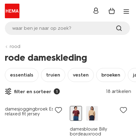
inloggen
waar ben je naar op zoek?
rood
rode dameskleding
essentials
truien
vesten
broeken
j
18 artikelen
filter en sorteer
1
nieuw
nieuw
damesjoggingbroek Esmee
relaxed fit jersey
bordeauxrood
damesblouse Billy
bordeauxrood