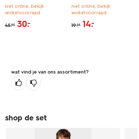
niet online, bekijk
niet online, bekijk
winkelvoorraad
winkelvoorraad
30
.
14
.
–
–
45
.
19
.
99
99
wat vind je van ons assortiment?
shop de set