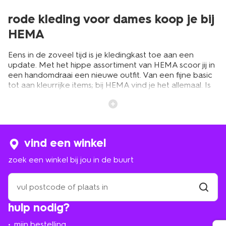
rode kleding voor dames koop je bij
HEMA
Eens in de zoveel tijd is je kledingkast toe aan een
update. Met het hippe assortiment van HEMA scoor jij in
een handomdraai een nieuwe outfit. Van een fijne basic
tot aan kleurrijke items; bij HEMA vind je het allemaal. Is
rood je favoriete kleur? We hebben nu ook heel veel
mooie rode kledingstukken aan ons assortiment
toegevoegd. Je vindt de rode dameskleding in allerlei
maten en stijlen.
vind een winkel
rode dameskleding voor iedere
zoek een winkel bij jou in de buurt
gelegenheid
zoek
een
Bij HEMA ben je aan het juiste adres voor jouw favoriete
winkel
vind
rode kleding voor iedere gelegenheid. Of je nu op zoek
hulp nodig?
winkel
bij
bent naar bordeaux rode kleding voor dames of juist
jou
naar mooie felrode items; je vindt het allemaal. Zo draag
mijn bestelling