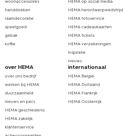
woonaccessoires
HEMA op social media
handdoeken
HEMA herontwerpwedstrijd
raamdecoratie
HEMA fotoservice
speelgoed
HEMA cadeaukaarten
gebak
HEMA tickets
koffie
HEMA verzekeringen
inspiratie
nieuws
over HEMA
internationaal
over ons bedrijf
HEMA België
werken bij HEMA
HEMA Duitsland
duurzaamheid
HEMA Frankrijk
nieuws en pers
HEMA Oostenrijk
HEMA geschiedenis
HEMA zakelijk
klantenservice
actievoorwaarden