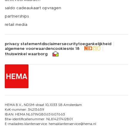
saldo cadeaukaart opvragen
partnerships
retail media
privacy statement
disclaimer
security
toegankelijkheid
algemene voorwaarden
cookies
nix 18
thuiswinkel waarborg
HEMA B.V., NDSM-straat 10,1033 SB Amsterdam
KvK-nummer: 34215639
IBAN: HEMA NL67INGB0651607663
Btw-identificatienummer: NL814217412B01
E-mailadres klantenservice: hemaklantenservice@hema.nl