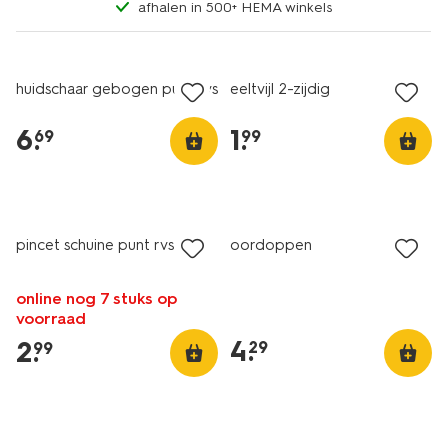
afhalen in 500+ HEMA winkels
huidschaar gebogen punt rvs
eeltvijl 2-zijdig
6
.
1
.
69
99
pincet schuine punt rvs
oordoppen
online nog 7 stuks op
voorraad
4
.
2
.
29
99
2+1 gratis
met je HEMA pas