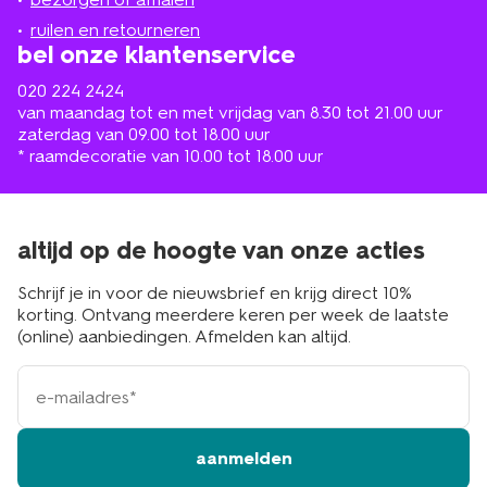
buurt
ruilen en retourneren
bel onze klantenservice
020 224 2424
van maandag tot en met vrijdag van 8.30 tot 21.00 uur
zaterdag van 09.00 tot 18.00 uur
* raamdecoratie van 10.00 tot 18.00 uur
altijd op de hoogte van onze acties
Schrijf je in voor de nieuwsbrief en krijg direct 10%
korting. Ontvang meerdere keren per week de laatste
(online) aanbiedingen. Afmelden kan altijd.
e-
mailadres
aanmelden