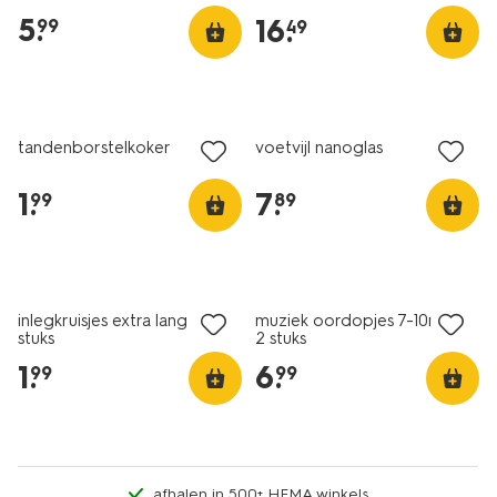
5
.
16
.
99
49
tandenborstelkoker
voetvijl nanoglas
1
.
7
.
99
89
2+1 gratis
met je HEMA pas
inlegkruisjes extra lang - 24
muziek oordopjes 7-10mm -
stuks
2 stuks
1
.
6
.
99
99
afhalen in 500+ HEMA winkels