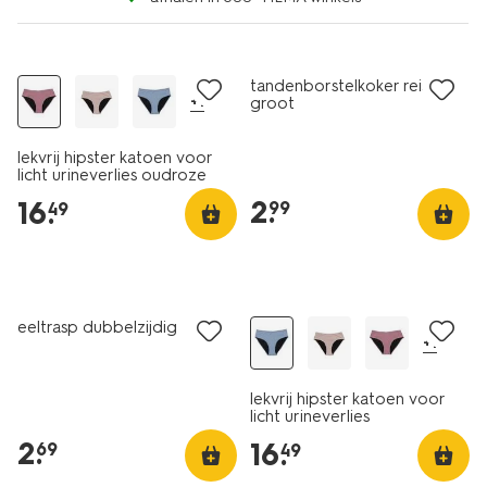
tandenborstelkoker reis
+1
groot
lekvrij hipster katoen voor
licht urineverlies oudroze
2
.
16
.
99
49
eeltrasp dubbelzijdig
+1
lekvrij hipster katoen voor
licht urineverlies
middenblauw
2
.
16
.
69
49