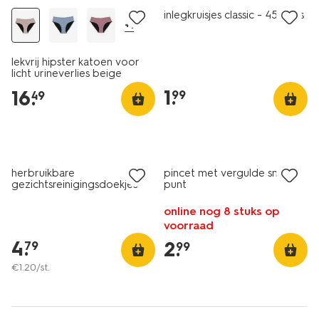
inlegkruisjes classic - 45 stuks
+1
lekvrij hipster katoen voor
licht urineverlies beige
1
.
16
.
99
49
herbruikbare
pincet met vergulde smalle
gezichtsreinigingsdoekjes
punt
met was- en bewaarzakje
8cm - 4 stuks
online nog 8 stuks op
voorraad
4
.
2
.
79
99
€
1
.
20
/st.