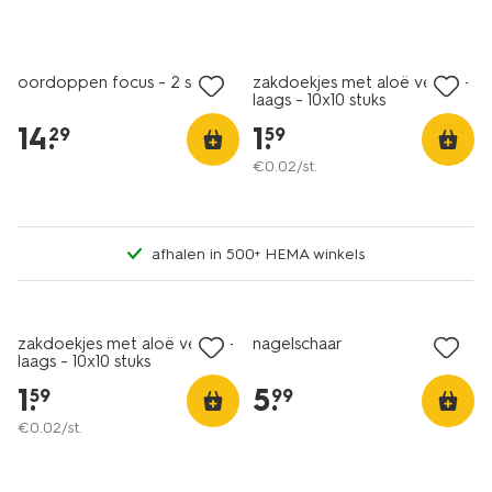
oordoppen focus - 2 stuks
zakdoekjes met aloë vera 4-
laags - 10x10 stuks
14
.
1
.
29
59
€
0
.
02
/st.
afhalen in 500+ HEMA winkels
zakdoekjes met aloë vera 4-
nagelschaar
laags - 10x10 stuks
1
.
5
.
59
99
€
0
.
02
/st.
2+1 gratis
met je HEMA pas