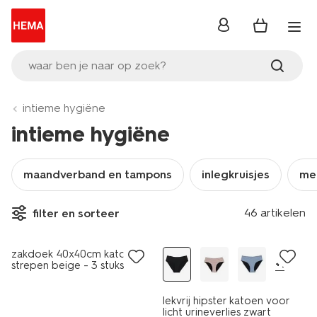
inloggen
waar ben je naar op zoek?
intieme hygiëne
intieme hygiëne
maandverband en tampons
inlegkruisjes
me
2+1 gratis
46 artikelen
filter en sorteer
met je HEMA pas
zakdoek 40x40cm katoen
+1
strepen beige - 3 stuks
lekvrij hipster katoen voor
licht urineverlies zwart