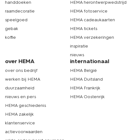
handdoeken
HEMA herontwerpwedstrijd
raamdecoratie
HEMA fotoservice
speelgoed
HEMA cadeaukaarten
gebak
HEMA tickets
koffie
HEMA verzekeringen
inspiratie
nieuws
over HEMA
internationaal
over ons bedrijf
HEMA België
werken bij HEMA
HEMA Duitsland
duurzaamheid
HEMA Frankrijk
nieuws en pers
HEMA Oostenrijk
HEMA geschiedenis
HEMA zakelijk
klantenservice
actievoorwaarden