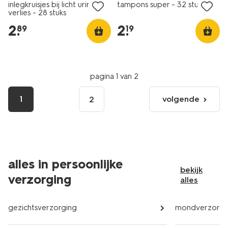
inlegkruisjes bij licht urine
tampons super - 32 stuks
verlies - 28 stuks
2
.
2
.
89
19
pagina 1 van 2
1
volgende
2
volgende
pagina
alles in persoonlijke
bekijk
verzorging
alles
gezichtsverzorging
mondverzorgi