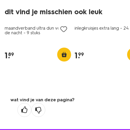
2+1 gratis
2+1 gratis
dit vind je misschien ook leuk
met je HEMA pas
met je HEMA pas
maandverband ultra dun voor
inlegkruisjes extra lang - 24
de nacht - 9 stuks
1
.
1
.
89
99
wat vind je van deze pagina?