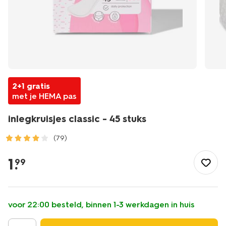
2+1 gratis
met je HEMA pas
inlegkruisjes classic - 45 stuks
(79)
/mooi-
gezond/persoonlijke-
1
.
99
verzorging/persoonlijke-
hygiene/inlegkruisjes/inlegkruisjes-
classic-
-
voor 22:00 besteld, binnen 1-3 werkdagen in huis
-45-
stuks-