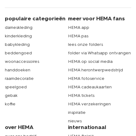
populaire categorieën
meer voor HEMA fans
dameskleding
HEMA app
kinderkleding
HEMA pas
babykleding
lees onze folders
beddengoed
folder via Whatsapp ontvangen
woonaccessoires
HEMA op social media
handdoeken
HEMA herontwerpwedstrijd
raamdecoratie
HEMA fotoservice
speelgoed
HEMA cadeaukaarten
gebak
HEMA tickets
koffie
HEMA verzekeringen
inspiratie
nieuws
over HEMA
internationaal