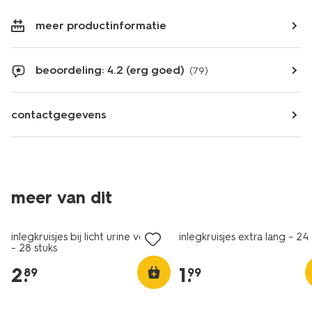
meer productinformatie
beoordeling: 4.2 (erg goed)
(79)
contactgegevens
2+1 gratis
2+1 gratis
meer van dit
met je HEMA pas
met je HEMA pas
inlegkruisjes bij licht urine verlies
inlegkruisjes extra lang - 24
- 28 stuks
2
.
1
.
89
99