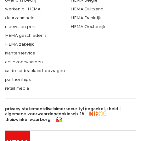
over ons bedrijf
HEMA België
werken bij HEMA
HEMA Duitsland
duurzaamheid
HEMA Frankrijk
nieuws en pers
HEMA Oostenrijk
HEMA geschiedenis
HEMA zakelijk
klantenservice
actievoorwaarden
saldo cadeaukaart opvragen
partnerships
retail media
privacy statement
disclaimer
security
toegankelijkheid
algemene voorwaarden
cookies
nix 18
thuiswinkel waarborg