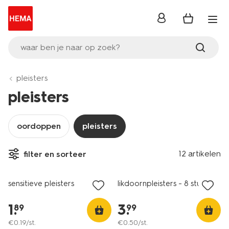
inloggen
waar ben je naar op zoek?
pleisters
pleisters
oordoppen
pleisters
12 artikelen
filter en sorteer
sensitieve pleisters
likdoornpleisters - 8 stuks
1
.
3
.
89
99
€
0
.
19
/st.
€
0
.
50
/st.