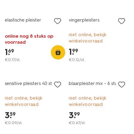
elastische pleister
vingerpleisters
niet online, bekijk
online nog 8 stuks op
winkelvoorraad
voorraad
1
.
1
.
99
69
€
0
.
17
/st.
€
0
.
12
/st.
sensitive pleisters 40 stuks
blaarpleister mix - 6 stuks
niet online, bekijk
niet online, bekijk
winkelvoorraad
winkelvoorraad
3
.
3
.
59
99
€
0
.
09
/st.
€
0
.
67
/st.