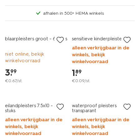
afhalen in 500+ HEMA winkels
2+1 gratis
blaarpleisters groot - 6 stuks
sensitieve kinderpleisters
alleen verkrijgbaar in de
niet online, bekijk
winkels, bekijk
winkelvoorraad
winkelvoorraad
3
.
1
.
99
89
€
0
.
67
/st.
€
0
.
09
/st.
eilandpleisters 7.5x10 - 5
waterproof pleisters
stuks
transparant
alleen verkrijgbaar in de
alleen verkrijgbaar in de
winkels, bekijk
winkels, bekijk
winkelvoorraad
winkelvoorraad