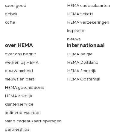
speelgoed
HEMA cadeaukaarten
gebak
HEMA tickets
koffie
HEMA verzekeringen
inspiratie
nieuws
over HEMA
internationaal
over ons bedrijf
HEMA België
werken bij HEMA
HEMA Duitsland
duurzaamheid
HEMA Frankrijk
nieuws en pers
HEMA Oostenrijk
HEMA geschiedenis
HEMA zakelijk
klantenservice
actievoorwaarden
saldo cadeaukaart opvragen
partnerships