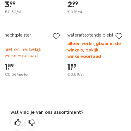
3
.
2
.
99
99
€
0
.
80
/st.
€
0
.
15
/st.
hechtpleister
waterafstotende pleisters
alleen verkrijgbaar in de
niet online, bekijk
winkels, bekijk
winkelvoorraad
winkelvoorraad
1
.
1
.
89
89
€
0
.
38
/meter
€
0
.
09
/st.
wat vind je van ons assortiment?