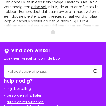
Een ongeluk zit in een klein hoekje. Daarom is het altijd
verstandig een
ehbo set
in huis, de auto en/of je tas te
hebben. Een product dat daar sowieso in moet zitten is
een doosje pleisters. Een sneetje, schaafwond of blaar
loop je namelijk sneller op dan je denkt. Bij HEMA
hebben we pleisters in verschillende soorten. Daarmee
ben je op allerlei situaties voorbereid en kun je jezelf of
een ander te hulp schieten. Zo ben je ook onderweg
goed voorbereid, net als met onze andere
auto
accessoires
.
vind een winkel
zoek een winkel bij jou in de buurt
verschillende soorten: van
waterdichte pleisters tot
zoek
een
blarenpleisters
winkel
vind
hulp nodig?
winkel
bij
Als je aan pleisters denkt, denk je als eerst aan
jou
wondpleisters. Wat voor wond je ook hebt, groot of klein,
mijn bestelling
in
je kunt deze erop plakken om hem te beschermen. Zo
de
bezorgen of afhalen
zorg je ervoor dat er geen vuil in de wond komt en dat
buurt
ruilen en retourneren
deze snel geneest. Speciaal voor kinderen hebben we