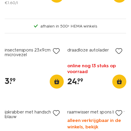
€
1
.
60
/l
afhalen in 500+ HEMA winkels
insectenspons 23x9cm
draadloze autolader
microvezel
online nog 13 stuks op
voorraad
3
.
24
.
99
99
ijskrabber met handschoen
raamwisser met spons blauw
blauw
alleen verkrijgbaar in de
winkels, bekijk