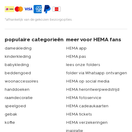
Binnen een paar muisklikken heb je jouw bestelling snel in
huis. Ijskrabbers,
microvezeldoekjes
en nog veel meer.
Kom je toch liever langs in één van onze winkels, dan kan
*afhankelijk van de gekozen bezorgopties
dat natuurlijk ook. Met ruim 500 filialen is er altijd wel een
HEMA bij jou in de buurt. Echt HEMA.
populaire categorieën
meer voor HEMA fans
dameskleding
HEMA app
kinderkleding
HEMA pas
babykleding
lees onze folders
beddengoed
folder via Whatsapp ontvangen
woonaccessoires
HEMA op social media
handdoeken
HEMA herontwerpwedstrijd
raamdecoratie
HEMA fotoservice
speelgoed
HEMA cadeaukaarten
gebak
HEMA tickets
koffie
HEMA verzekeringen
inspiratie