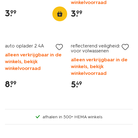
winkelvoorraad
3
.
3
.
99
99
auto oplader 2.4A
reflecterend veiligheidsvest
voor volwassenen
alleen verkrijgbaar in de
alleen verkrijgbaar in de
winkels, bekijk
winkels, bekijk
winkelvoorraad
winkelvoorraad
8
.
5
.
99
49
afhalen in 500+ HEMA winkels