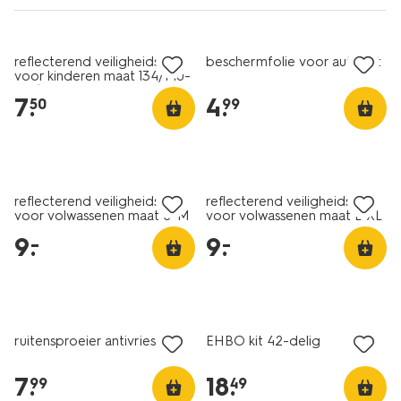
laag geprijsd
reflecterend veiligheidsvest
beschermfolie voor autoruit
voor kinderen maat 134/140-
158/164
7
.
4
.
50
99
laag geprijsd
laag geprijsd
reflecterend veiligheidsvest
reflecterend veiligheidsvest
voor volwassenen maat S-M
voor volwassenen maat L-XL
9
.
9
.
–
–
ruitensproeier antivries 5L
EHBO kit 42-delig
7
.
18
.
99
49