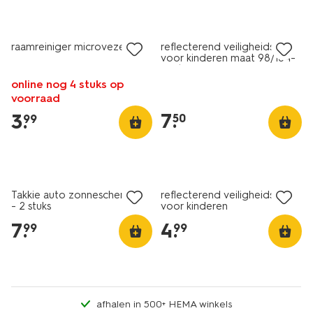
laag geprijsd
raamreiniger microvezel
reflecterend veiligheidsvest
voor kinderen maat 98/104-
122/128
online nog 4 stuks op
voorraad
7
.
3
.
50
99
Takkie auto zonneschermen
reflecterend veiligheidsvest
- 2 stuks
voor kinderen
7
.
4
.
99
99
afhalen in 500+ HEMA winkels