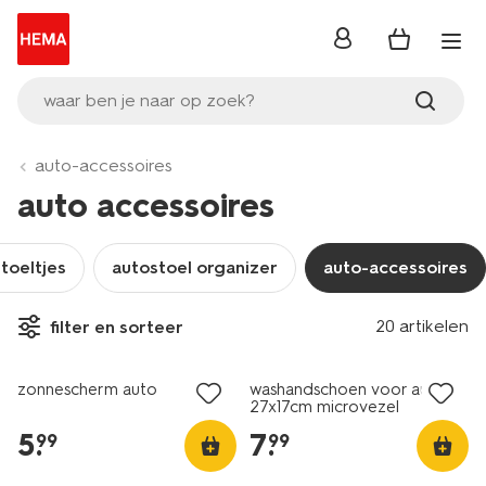
inloggen
waar ben je naar op zoek?
auto-accessoires
auto accessoires
toeltjes
autostoel organizer
auto-accessoires
20 artikelen
filter en sorteer
nieuw
zonnescherm auto
washandschoen voor auto
27x17cm microvezel
5
.
7
.
99
99