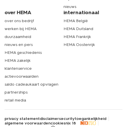
nieuws
over HEMA
internationaal
over ons bedrijf
HEMA België
werken bij HEMA
HEMA Duitsland
duurzaamheid
HEMA Frankrijk
nieuws en pers
HEMA Oostenrijk
HEMA geschiedenis
HEMA zakelijk
klantenservice
actievoorwaarden
saldo cadeaukaart opvragen
partnerships
retail media
privacy statement
disclaimer
security
toegankelijkheid
algemene voorwaarden
cookies
nix 18