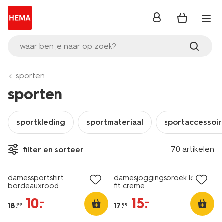
inloggen
waar ben je naar op zoek?
sporten
sporten
sportkleding
sportmateriaal
sportaccessoir
70 artikelen
filter en sorteer
sale
sale
damessportshirt
damesjoggingsbroek loose
bordeauxrood
fit creme
10
.
15
.
–
–
18
.
17
.
99
99