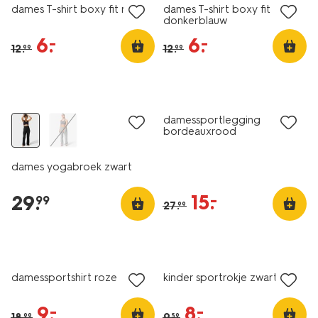
dames T-shirt boxy fit roze
dames T-shirt boxy fit
donkerblauw
6
.
6
.
–
–
12
.
12
.
99
99
sale
damessportlegging
bordeauxrood
dames yogabroek zwart
15
.
–
29
.
99
27
.
99
korting
korting
damessportshirt roze
kinder sportrokje zwart
9
.
8
.
–
–
18
.
9
.
99
59