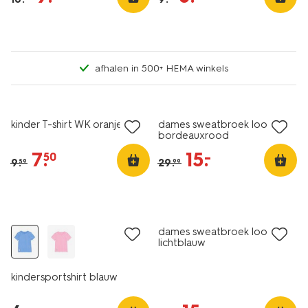
afhalen in 500+ HEMA winkels
sale
korting
kinder T-shirt WK oranje
dames sweatbroek loose fit
bordeauxrood
7
.
15
.
–
50
9
.
29
.
59
99
laag geprijsd
sale
dames sweatbroek loose fit
lichtblauw
kindersportshirt blauw