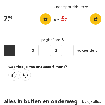
kindersportshirt roze
7
.
5
.
–
99
5
.
99
pagina 1 van 3
1
volgende
2
3
volgende
pagina
wat vind je van ons assortiment?
alles in buiten en onderweg
bekijk alles