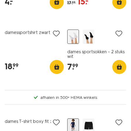
15
.
–
4
.
–
17
.
99
2 paar
damessportshirt zwart
dames sportsokken - 2 stuks
wit
18
.
7
.
99
99
afhalen in 500+ HEMA winkels
korting
dames T-shirt boxy fit zwart