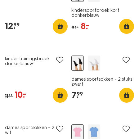
kindersportbroek kort
donkerblauw
12
.
8
.
–
99
9
.
59
korting
2 paar
kinder trainingsbroek
donkerblauw
dames sportsokken - 2 stuks
zwart
10
.
–
7
.
99
11
.
99
2 paar
korting
dames sportsokken - 2 paar
wit