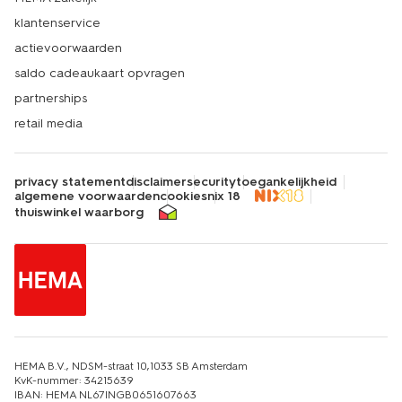
klantenservice
actievoorwaarden
saldo cadeaukaart opvragen
partnerships
retail media
privacy statement
disclaimer
security
toegankelijkheid
algemene voorwaarden
cookies
nix 18
thuiswinkel waarborg
HEMA B.V., NDSM-straat 10,1033 SB Amsterdam
KvK-nummer: 34215639
IBAN: HEMA NL67INGB0651607663