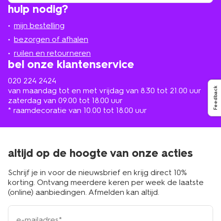
vind
hulp nodig?
winkel
bij
jou
mijn bestelling
in
de
bezorgen of afhalen
buurt
ruilen en retourneren
bel onze klantenservice
020 224 2424
van maandag tot en met vrijdag van 8.30 tot 21.00 uur
Feedback
zaterdag van 09.00 tot 18.00 uur
* raamdecoratie van 10.00 tot 18.00 uur
altijd op de hoogte van onze acties
Schrijf je in voor de nieuwsbrief en krijg direct 10%
korting. Ontvang meerdere keren per week de laatste
(online) aanbiedingen. Afmelden kan altijd.
e-
mailadres