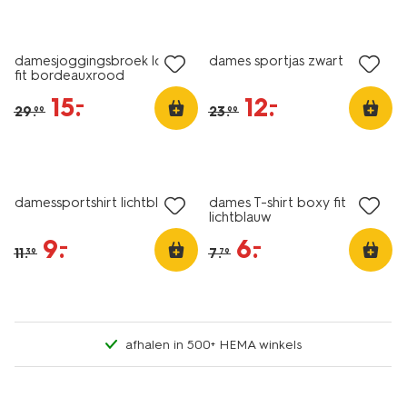
sale
sale
damesjoggingsbroek loose
dames sportjas zwart
fit bordeauxrood
15
.
12
.
–
–
29
.
23
.
99
99
sale
sale
damessportshirt lichtblauw
dames T-shirt boxy fit
lichtblauw
9
.
6
.
–
–
11
.
7
.
39
79
afhalen in 500+ HEMA winkels
korting
korting