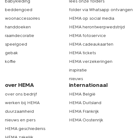
babykleding
lees onze folders
beddengoed
folder via Whatsapp ontvangen
woonaccessoires
HEMA op social media
handdoeken
HEMA herontwerpwedstrijd
raamdecoratie
HEMA fotoservice
speelgoed
HEMA cadeaukaarten
gebak
HEMA tickets
koffie
HEMA verzekeringen
inspiratie
nieuws
over HEMA
internationaal
over ons bedrijf
HEMA België
werken bij HEMA
HEMA Duitsland
duurzaamheid
HEMA Frankrijk
nieuws en pers
HEMA Oostenrijk
HEMA geschiedenis
HEMA zakelijk