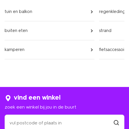
tuin en balkon
regenkleding
buiten eten
strand
kamperen
fietsaccessoire
vind een winkel
zoek een winkel bij jou in de buurt
zoek
een
winkel