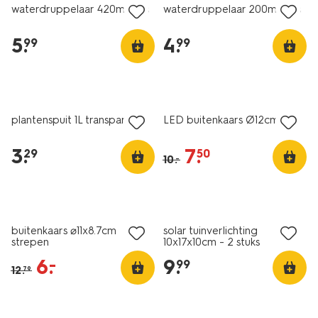
waterdruppelaar 420ml glas
waterdruppelaar 200ml glas
5
.
4
.
99
99
1+1 gratis
korting
plantenspuit 1L transparant
LED buitenkaars Ø12cm
3
.
7
.
29
50
10
.
–
korting
buitenkaars ⌀11x8.7cm
solar tuinverlichting
strepen
10x17x10cm - 2 stuks
6
.
9
.
–
99
12
.
79