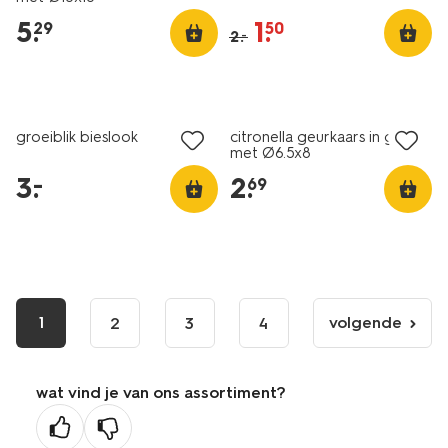
5
.
1
.
29
50
2
.
–
laag geprijsd
vegan
groeiblik bieslook
citronella geurkaars in glas
met Ø6.5x8
3
.
2
.
–
69
1
volgende
2
3
4
volgende
pagina
wat vind je van ons assortiment?