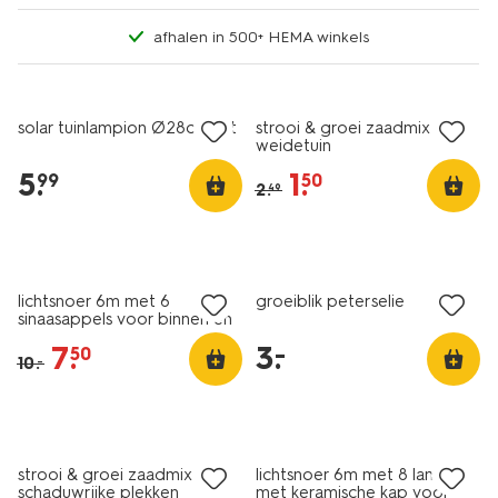
afhalen in 500+ HEMA winkels
sale
solar tuinlampion Ø28cm wit
strooi & groei zaadmix
weidetuin
5
.
1
.
99
50
2
.
49
korting
laag geprijsd
lichtsnoer 6m met 6
groeiblik peterselie
sinaasappels voor binnen en
buiten
7
.
3
.
–
50
10
.
–
sale
korting
strooi & groei zaadmix
lichtsnoer 6m met 8 lampjes
schaduwrijke plekken
met keramische kap voor