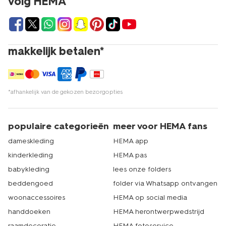
volg HEMA
verzendpartners. En die bezorgen het bij jou aan de
voordeur. Je tuin is binnen no time verzorgd, gezellig en
klaar voor een etentje of barbecue. En dat allemaal met
goede én voordelige tuinspullen. Echt HEMA.
makkelijk betalen*
*afhankelijk van de gekozen bezorgopties
populaire categorieën
meer voor HEMA fans
dameskleding
HEMA app
kinderkleding
HEMA pas
babykleding
lees onze folders
beddengoed
folder via Whatsapp ontvangen
woonaccessoires
HEMA op social media
handdoeken
HEMA herontwerpwedstrijd
raamdecoratie
HEMA fotoservice