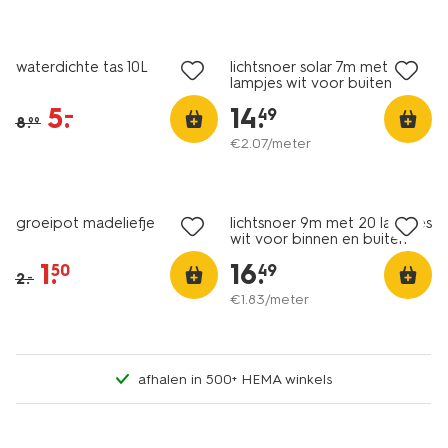
sale
waterdichte tas 10L
lichtsnoer solar 7m met 20
lampjes wit voor buiten
5
.
14
.
–
49
8
.
99
€
2
.
07
/meter
sale
groeipot madeliefje
lichtsnoer 9m met 20 lampjes
wit voor binnen en buiten
1
.
16
.
50
49
2
.
–
€
1
.
83
/meter
afhalen in 500+ HEMA winkels