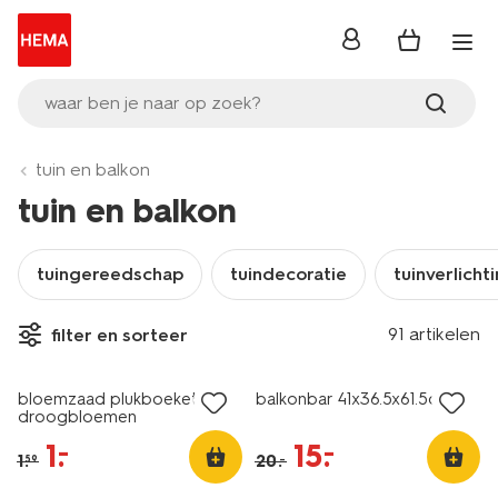
inloggen
waar ben je naar op zoek?
tuin en balkon
tuin en balkon
tuingereedschap
tuindecoratie
tuinverlicht
91 artikelen
filter en sorteer
sale
sale
bloemzaad plukboeket
balkonbar 41x36.5x61.5cm
droogbloemen
1
.
15
.
–
–
1
.
20
.
–
59