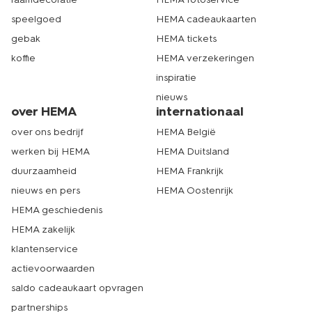
speelgoed
HEMA cadeaukaarten
gebak
HEMA tickets
koffie
HEMA verzekeringen
inspiratie
nieuws
over HEMA
internationaal
over ons bedrijf
HEMA België
werken bij HEMA
HEMA Duitsland
duurzaamheid
HEMA Frankrijk
nieuws en pers
HEMA Oostenrijk
HEMA geschiedenis
HEMA zakelijk
klantenservice
actievoorwaarden
saldo cadeaukaart opvragen
partnerships