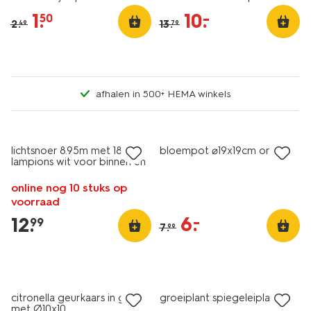
buiten
1
.
10
.
–
50
2
.
13
.
49
79
afhalen in 500+ HEMA winkels
sale
lichtsnoer 8.95m met 18 led-
bloempot ⌀19x19cm oranje
lampions wit voor binnen en
buiten
online nog 10 stuks op
voorraad
6
.
–
12
.
99
7
.
99
vegan
sale
citronella geurkaars in glas
groeiplant spiegeleiplantje
met Ø10x10