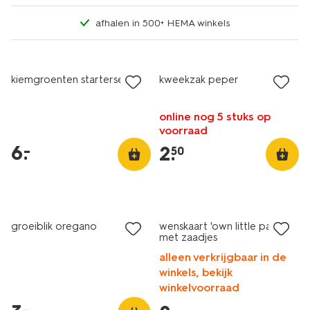
afhalen in 500+ HEMA winkels
laag geprijsd
laag geprijsd
kiemgroenten starterset
kweekzak peper
online nog 5 stuks op
voorraad
6
.
–
2
.
50
laag geprijsd
laag geprijsd
groeiblik oregano
wenskaart 'own little patch'
met zaadjes
alleen verkrijgbaar in de
winkels, bekijk
winkelvoorraad