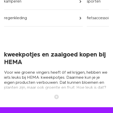
kamperen
sporten
regenkleding
fietsaccessoire
kweekpotjes en zaaigoed kopen bij
HEMA
Voor wie groene vingers heeft óf wil krijgen, hebben we
iets leuks bij HEMA: kweekpotjes. Daarmee kun je je
eigen producten verbouwen. Dat kunnen bloemen en
planten zijn, maar ook groente en fruit. Hoe leuk is dat?
Naast deze kweekbakjes hebben we nog veel meer
zaaigoed, bijvoorbeeld moestuinzaadjes. Het is namelijk
hartstikke leuk om zelf iets te verbouwen. Met onze
kweekpotjes zul je merken dat het helemaal niet zo
moeilijk hoeft te zijn.