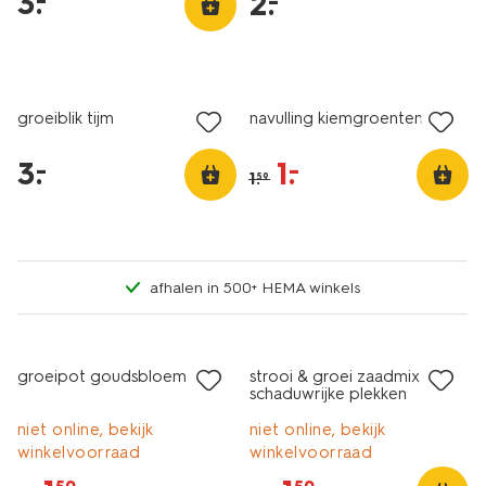
3
.
–
2
.
–
laag geprijsd
sale
groeiblik tijm
navulling kiemgroentenmix
3
.
1
.
–
–
1
.
59
afhalen in 500+ HEMA winkels
sale
sale
groeipot goudsbloem
strooi & groei zaadmix
schaduwrijke plekken
niet online, bekijk
niet online, bekijk
winkelvoorraad
winkelvoorraad