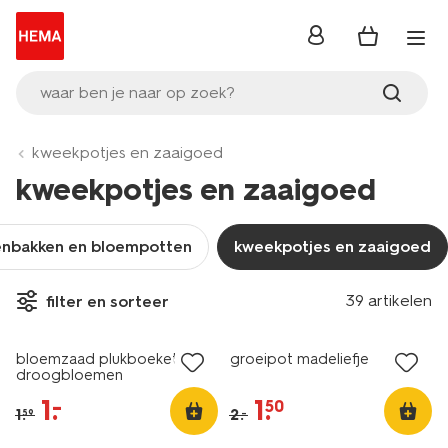
inloggen
waar ben je naar op zoek?
kweekpotjes en zaaigoed
kweekpotjes en zaaigoed
enbakken en bloempotten
kweekpotjes en zaaigoed
39 artikelen
filter en sorteer
sale
sale
bloemzaad plukboeket
groeipot madeliefje
droogbloemen
1
.
1
.
–
50
1
.
2
.
–
59