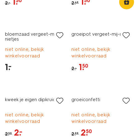
1
.
1
.
50
50
2
.
2
.
–
49
laag geprijsd
sale
bloemzaad vergeet-mij-
groeipot vergeet-mij-nietje
nietjes
niet online, bekijk
niet online, bekijk
winkelvoorraad
winkelvoorraad
1
.
1
.
–
50
2
.
–
sale
sale
kweek je eigen dipkruiden
groeiconfetti
niet online, bekijk
niet online, bekijk
winkelvoorraad
winkelvoorraad
2
.
2
.
–
50
2
.
2
.
50
99