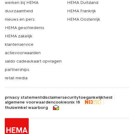
werken bij HEMA
HEMA Duitsland
duurzaamheid
HEMA Frankrijk
nieuws en pers
HEMA Oostenrijk
HEMA geschiedenis
HEMA zakelijk
klantenservice
actievoorwaarden
saldo cadeaukaart opvragen
partnerships
retail media
privacy statement
disclaimer
security
toegankelijkheid
algemene voorwaarden
cookies
nix 18
thuiswinkel waarborg