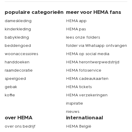
populaire categorieën
meer voor HEMA fans
dameskleding
HEMA app
kinderkleding
HEMA pas
babykleding
lees onze folders
beddengoed
folder via Whatsapp ontvangen
woonaccessoires
HEMA op social media
handdoeken
HEMA herontwerpwedstrijd
raamdecoratie
HEMA fotoservice
speelgoed
HEMA cadeaukaarten
gebak
HEMA tickets
koffie
HEMA verzekeringen
inspiratie
nieuws
over HEMA
internationaal
over ons bedrijf
HEMA België