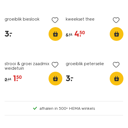
laag geprijsd
sale
groeiblik bieslook
kweekset thee
3
.
4
.
–
50
5
.
99
sale
laag geprijsd
strooi & groei zaadmix
groeiblik peterselie
weidetuin
1
.
3
.
–
50
2
.
49
afhalen in 500+ HEMA winkels
sale
sale