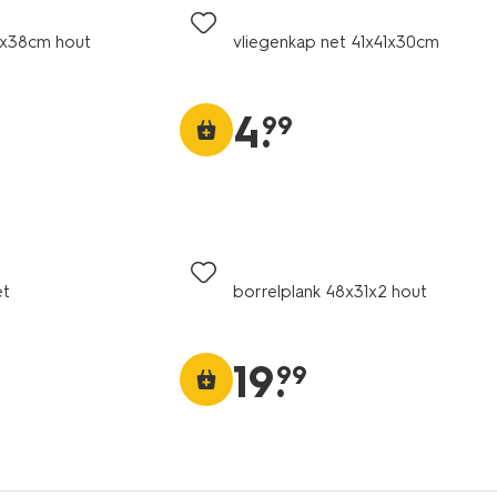
5x38cm hout
vliegenkap net 41x41x30cm
4
.
99
et
borrelplank 48x31x2 hout
19
.
99