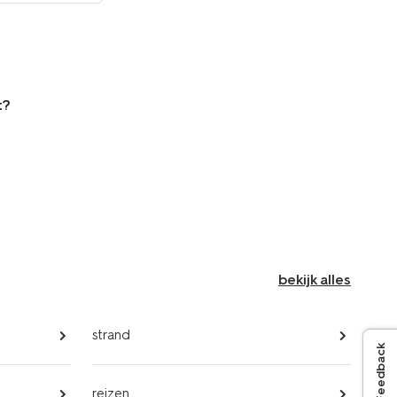
pagina
t?
bekijk alles
strand
Feedback
reizen