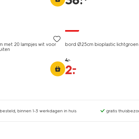
38
.
sale
9m met 20 lampjes wit voor
bord Ø25cm bioplastic lichtgroen
uiten
4
.
–
–
2
.
esteld, binnen 1-3 werkdagen in huis
gratis thuisbezo