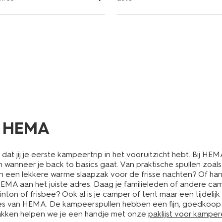
j HEMA
at jij je eerste kampeertrip in het vooruitzicht hebt. Bij HEM
en wanneer je back to basics gaat. Van praktische spullen zo
 een lekkere warme slaapzak voor de frisse nachten? Of handig
j HEMA aan het juiste adres. Daag je familieleden of andere c
ton of frisbee? Ook al is je camper of tent maar een tijdelijk 
tjes van HEMA. De kampeerspullen hebben een fijn, goedkoop p
pakken helpen we je een handje met onze
paklijst voor kampe