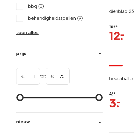
bbq
(3)
dienblad 2
behendigheidsspellen
(9)
16
.
29
–
12
.
toon alles
prijs
sale
tot
beachball s
4
.
99
–
3
.
nieuw