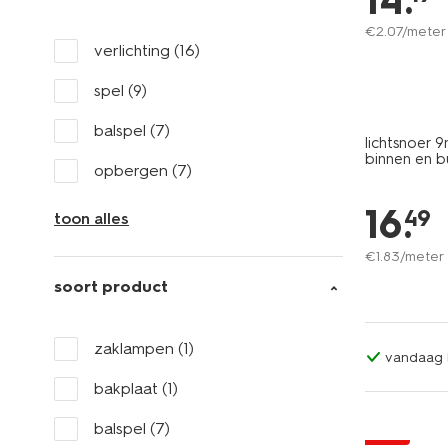
14
.
€
2
.
07
/meter
verlichting
(16)
spel
(9)
balspel
(7)
lichtsnoer 
binnen en b
opbergen
(7)
16
.
49
toon alles
€
1
.
83
/meter
soort product
zaklampen
(1)
vandaag b
bakplaat
(1)
balspel
(7)
sale