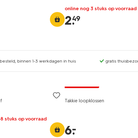
online nog 3 stuks op voorraad
2
.
49
esteld, binnen 1-3 werkdagen in huis
gratis thuisbezo
laag geprijsd
f
Takkie loopklossen
 8 stuks op voorraad
–
6
.