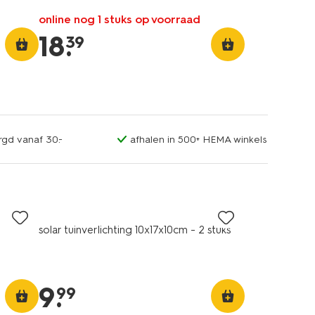
online nog 1 stuks op voorraad
18
.
39
rgd vanaf 30.-
afhalen in 500+ HEMA winkels
solar tuinverlichting 10x17x10cm - 2 stuks
9
.
99