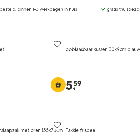
esteld, binnen 1-3 werkdagen in huis
gratis thuisbezo
et
opblaasbaar kussen 30x9cm blau
5
.
59
derslaapzak met oren 155x70cm
Takkie frisbee