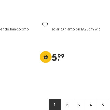
kende handpomp
solar tuinlampion Ø28cm wit
5
.
99
1
2
3
4
5