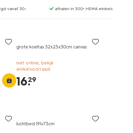
rgd vanaf 30.-
afhalen in 500+ HEMA winkels
w
grote koeltas 32x23x30cm canvas
niet online, bekijk
winkelvoorraad
16
.
29
luchtbed 191x73cm