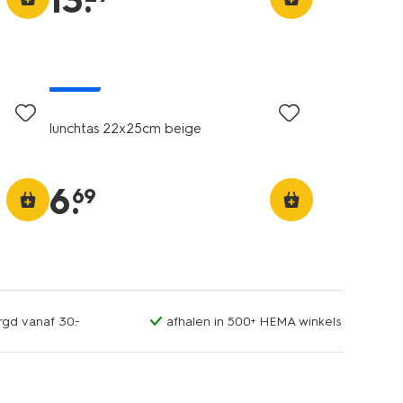
13
.
nieuw
lunchtas 22x25cm beige
6
.
69
rgd vanaf 30.-
afhalen in 500+ HEMA winkels