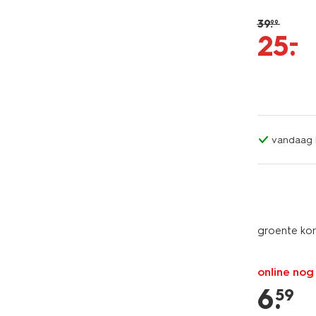
39
.
99
–
25
.
vandaag b
groente kor
online nog
6
.
59