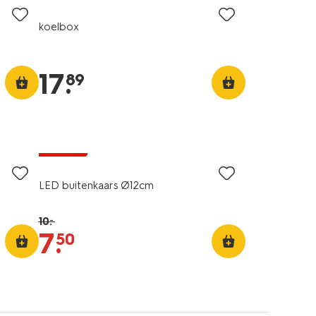
koelbox
17
.
89
korting
LED buitenkaars Ø12cm
10
.
–
7
.
50