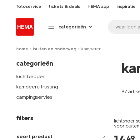
fotoservice
tickets & deals
HEMA app
inspiratie
waar ben j
categorieën
home
buiten en onderweg
kamperen
categorieën
ka
luchtbedden
kampeeruitrusting
97 artik
campingservies
filters
lichtsnoer s
voor buiten
soort product
49