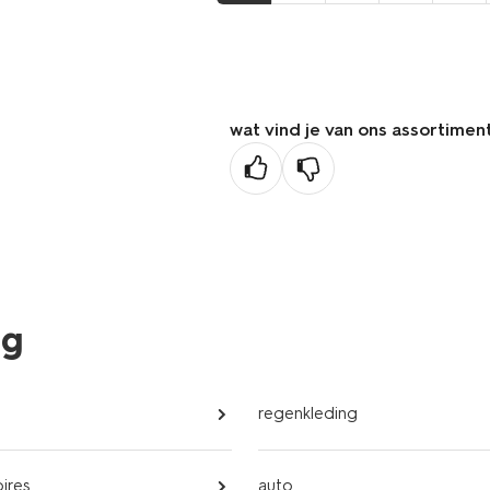
wat vind je van ons assortimen
eg
regenkleding
oires
auto