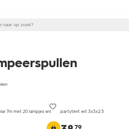
e naar op zoek?
mpeerspullen
elen
olar 7m met 20 lampjes wit
partytent wit 3x3x2.5
79