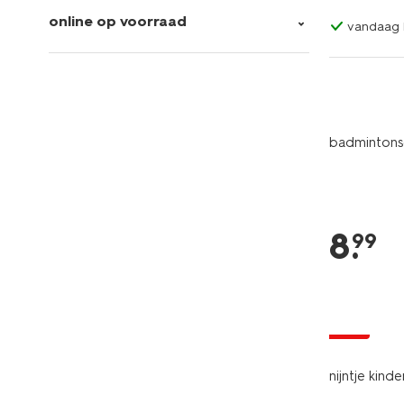
online op voorraad
vandaag b
badmintons
8
.
99
sale
nijntje kin