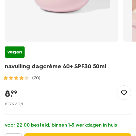
vegan
navulling dagcrème 40+ SPF30 50ml
(70)
/mooi-
gezond/persoonlijke-
8
.
99
verzorging/gezichtsverzorging/gezichtscreme/dagcreme/navu
dagcreme-
€
179
.
80
/l
40plus-
spf30-
50ml-
voor 22:00 besteld, binnen 1-3 werkdagen in huis
17870131.html