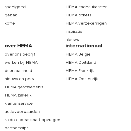
speelgoed
HEMA cadeaukaarten
gebak
HEMA tickets
koffie
HEMA verzekeringen
inspiratie
nieuws
over HEMA
internationaal
over ons bedrijf
HEMA België
werken bij HEMA
HEMA Duitsland
duurzaamheid
HEMA Frankrijk
nieuws en pers
HEMA Oostenrijk
HEMA geschiedenis
HEMA zakelijk
klantenservice
actievoorwaarden
saldo cadeaukaart opvragen
partnerships