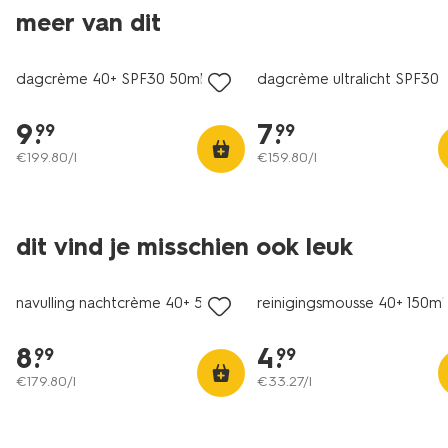
meer van dit
vegan
vegan
dagcrème 40+ SPF30 50ml
dagcrème ultralicht SPF30 
9
.
7
.
99
99
€
199
.
80
/l
€
159
.
80
/l
dit vind je misschien ook leuk
vegan
vegan
navulling nachtcrème 40+ 50ml
reinigingsmousse 40+ 150ml
8
.
4
.
99
99
€
179
.
80
/l
€
33
.
27
/l