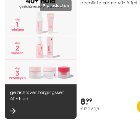
decolleté crème 40+ 50ml
9 producten
gezichtsverzorgingsset
40+ huid
8
.
99
€
179
.
80
/l