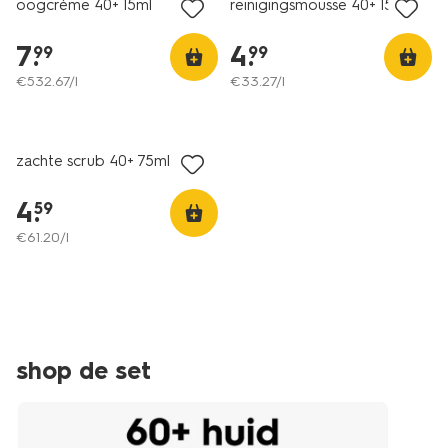
oogcrème 40+ 15ml
reinigingsmousse 40+ 150ml
7
.
4
.
99
99
€
532
.
67
/l
€
33
.
27
/l
vegan
zachte scrub 40+ 75ml
4
.
59
€
61
.
20
/l
shop de set