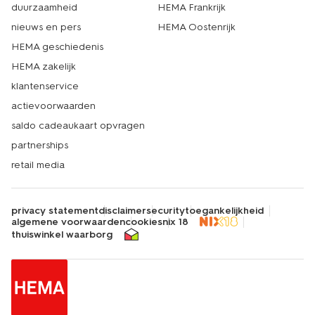
duurzaamheid
HEMA Frankrijk
nieuws en pers
HEMA Oostenrijk
HEMA geschiedenis
HEMA zakelijk
klantenservice
actievoorwaarden
saldo cadeaukaart opvragen
partnerships
retail media
privacy statement
disclaimer
security
toegankelijkheid
algemene voorwaarden
cookies
nix 18
thuiswinkel waarborg