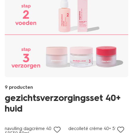
Product-
9 producten
set
gezichtsverzorgingsset 40+
image
huid
vegan
vegan
Products
/mooi-
navulling dagcrème 40+
decolleté crème 40+ 50ml
gezond/persoonlijke-