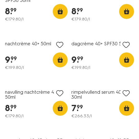
SPF30 50ml
verzorging/gezichtsverzorging/gezichtsverzorgingsset-
8
.
8
.
99
99
40plus-
huid-
€
179
.
80
/l
€
179
.
80
/l
201544.html
vegan
vegan
nachtcrème 40+ 50ml
dagcrème 40+ SPF30 50ml
9
.
9
.
99
99
€
199
.
80
/l
€
199
.
80
/l
vegan
vegan
navulling nachtcrème 40+
rimpelvullend serum 40+
50ml
30ml
8
.
7
.
99
99
€
179
.
80
/l
€
266
.
33
/l
vegan
vegan