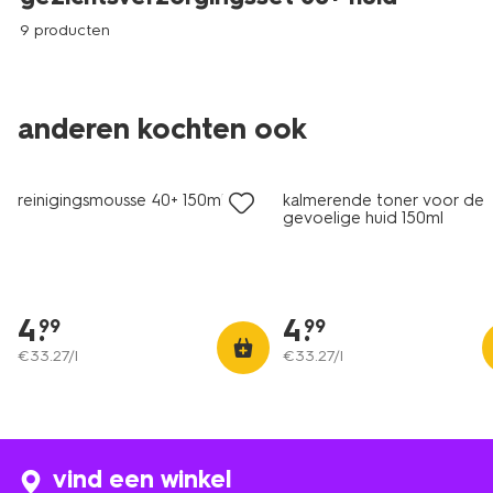
9 producten
anderen kochten ook
vegan
reinigingsmousse 40+ 150ml
kalmerende toner voor de
gevoelige huid 150ml
4
.
4
.
99
99
€
33
.
27
/l
€
33
.
27
/l
vind een winkel