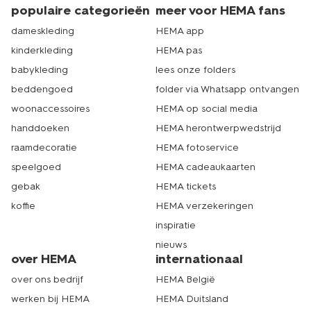
populaire categorieën
meer voor HEMA fans
dameskleding
HEMA app
kinderkleding
HEMA pas
babykleding
lees onze folders
beddengoed
folder via Whatsapp ontvangen
woonaccessoires
HEMA op social media
handdoeken
HEMA herontwerpwedstrijd
raamdecoratie
HEMA fotoservice
speelgoed
HEMA cadeaukaarten
gebak
HEMA tickets
koffie
HEMA verzekeringen
inspiratie
nieuws
over HEMA
internationaal
over ons bedrijf
HEMA België
werken bij HEMA
HEMA Duitsland