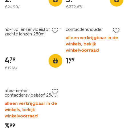
€
24
.
90
/l
€
372
.
67
/l
no-rub lenzenvloeistof voor
contactlenshouder
zachte lenzen 250ml
alleen verkrijgbaar in de
winkels, bekijk
winkelvoorraad
4
.
1
.
79
99
€
19
.
16
/l
alles- in-één
contactlensvloeistof 250ml
alleen verkrijgbaar in de
winkels, bekijk
winkelvoorraad
3
.
99