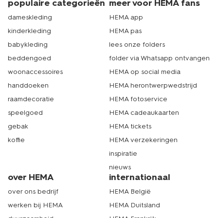
populaire categorieën
meer voor HEMA fans
dameskleding
HEMA app
kinderkleding
HEMA pas
babykleding
lees onze folders
beddengoed
folder via Whatsapp ontvangen
woonaccessoires
HEMA op social media
handdoeken
HEMA herontwerpwedstrijd
raamdecoratie
HEMA fotoservice
speelgoed
HEMA cadeaukaarten
gebak
HEMA tickets
koffie
HEMA verzekeringen
inspiratie
nieuws
over HEMA
internationaal
over ons bedrijf
HEMA België
werken bij HEMA
HEMA Duitsland