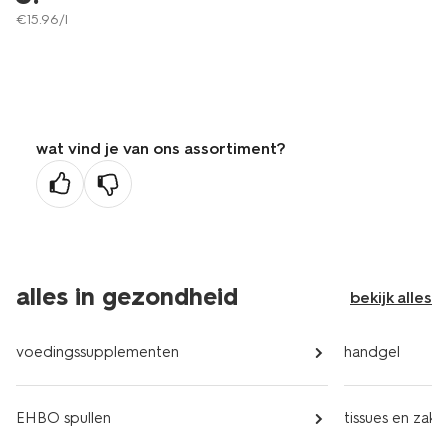
€
15
.
96
/l
wat vind je van ons assortiment?
alles in gezondheid
bekijk alles
voedingssupplementen
handgel
EHBO spullen
tissues en zak