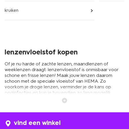
kruiken
lenzenvloeistof kopen
Of je nu harde of zachte lenzen, maandlenzen of
weeklenzen draagt: lenzenvloeistof is onmisbaar voor
schone en frisse lenzen! Maak jouw lenzen daarom
schoon met de speciale vloeistof van HEMA. Zo
voorkom je droge lenzen, verminder je de kans op
ooginfecties en kun je bovendien zo lang mogelijk
genieten van je lenzen.
lenzenvloeistof voor zachte lenzen
vind een winkel
en maandlenzen