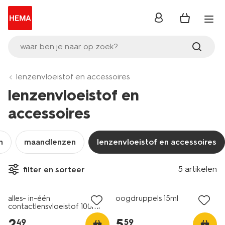
inloggen
waar ben je naar op zoek?
lenzenvloeistof en accessoires
lenzenvloeistof en
accessoires
n
maandlenzen
lenzenvloeistof en accessoires
5 artikelen
filter en sorteer
alles- in-één
oogdruppels 15ml
contactlensvloeistof 100ml
2
.
5
.
49
59