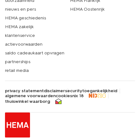
duurzaamheid
HEMA Frankrijk
nieuws en pers
HEMA Oostenrijk
HEMA geschiedenis
HEMA zakelijk
klantenservice
actievoorwaarden
saldo cadeaukaart opvragen
partnerships
retail media
privacy statement
disclaimer
security
toegankelijkheid
algemene voorwaarden
cookies
nix 18
thuiswinkel waarborg