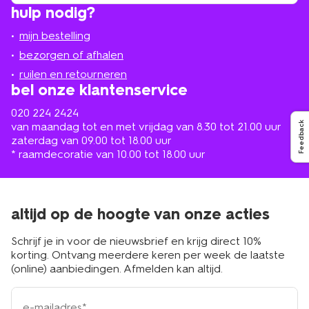
vind
hulp nodig?
winkel
bij
jou
mijn bestelling
in
de
bezorgen of afhalen
buurt
ruilen en retourneren
bel onze klantenservice
020 224 2424
van maandag tot en met vrijdag van 8.30 tot 21.00 uur
Feedback
zaterdag van 09.00 tot 18.00 uur
* raamdecoratie van 10.00 tot 18.00 uur
altijd op de hoogte van onze acties
Schrijf je in voor de nieuwsbrief en krijg direct 10%
korting. Ontvang meerdere keren per week de laatste
(online) aanbiedingen. Afmelden kan altijd.
e-
mailadres