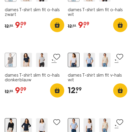
dames T-shirt slim fit o-hals
dames T-shirt slim fit o-hals
zwart
wit
9
.
9
.
09
09
12
.
12
.
99
99
essential
essential
korting
2 voor 19.99
+5
+1
dames T-shirt slim fit o-hals
dames T-shirt slim fit v-hals
donkerblauw
wit
9
.
12
.
09
99
12
.
99
essential
essential
korting
korting
+1