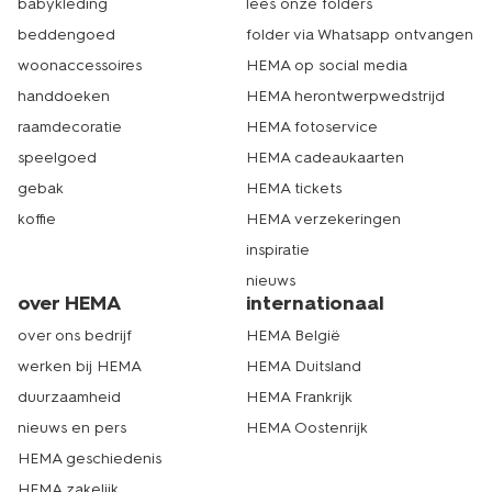
babykleding
lees onze folders
beddengoed
folder via Whatsapp ontvangen
woonaccessoires
HEMA op social media
handdoeken
HEMA herontwerpwedstrijd
raamdecoratie
HEMA fotoservice
speelgoed
HEMA cadeaukaarten
gebak
HEMA tickets
koffie
HEMA verzekeringen
inspiratie
nieuws
over HEMA
internationaal
over ons bedrijf
HEMA België
werken bij HEMA
HEMA Duitsland
duurzaamheid
HEMA Frankrijk
nieuws en pers
HEMA Oostenrijk
HEMA geschiedenis
HEMA zakelijk