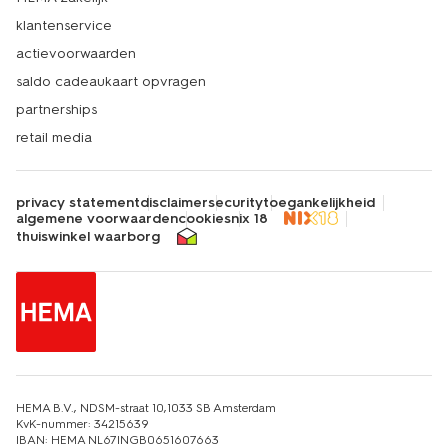
klantenservice
actievoorwaarden
saldo cadeaukaart opvragen
partnerships
retail media
privacy statement
disclaimer
security
toegankelijkheid
algemene voorwaarden
cookies
nix 18
thuiswinkel waarborg
HEMA B.V., NDSM-straat 10,1033 SB Amsterdam
KvK-nummer: 34215639
IBAN: HEMA NL67INGB0651607663