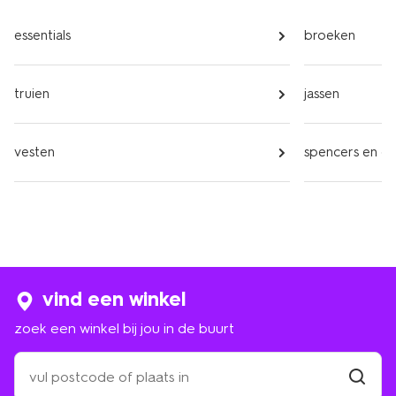
essentials
broeken
truien
jassen
vesten
spencers en gil
vind een winkel
zoek een winkel bij jou in de buurt
zoek
een
winkel