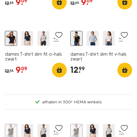
9
.
9
.
09
09
12
.
12
.
99
99
essential
essential
korting
2 voor 19.99
+5
+1
dames T-shirt slim fit o-hals
dames T-shirt slim fit v-hals
zwart
zwart
9
.
12
.
09
99
12
.
99
afhalen in 500+ HEMA winkels
essential
essential
korting
korting
+5
+5