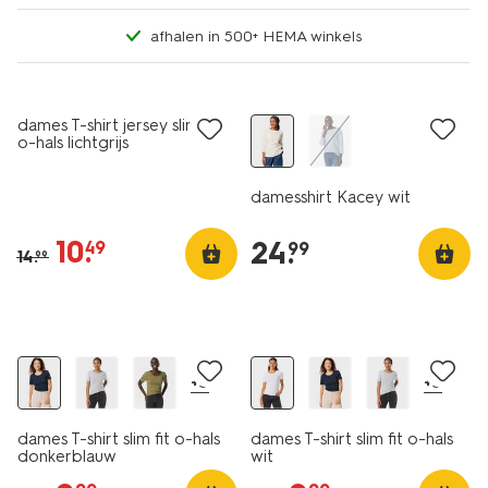
afhalen in 500+ HEMA winkels
essential
korting
nieuw
dames T-shirt jersey slim fit
o-hals lichtgrijs
damesshirt Kacey wit
10
.
24
.
49
99
14
.
99
essential
essential
korting
korting
+5
+5
dames T-shirt slim fit o-hals
dames T-shirt slim fit o-hals
donkerblauw
wit