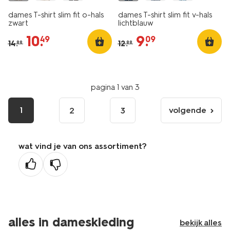
dames T-shirt slim fit o-hals
dames T-shirt slim fit v-hals
zwart
lichtblauw
10
.
9
.
49
09
14
.
12
.
99
99
pagina 1 van 3
1
volgende
2
3
volgende
pagina
wat vind je van ons assortiment?
alles in dameskleding
bekijk alles