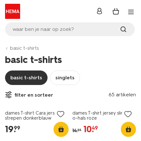
inloggen
waar ben je naar op zoek?
basic t-shirts
basic t-shirts
basic t-shirts
singlets
essential
65 artikelen
filter en sorteer
nieuw
korting
dames T-shirt Cara jersey
dames T-shirt jersey slim fit
strepen donkerblauw
o-hals roze
19
.
10
.
99
49
14
.
99