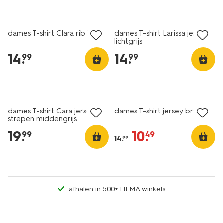
nieuw
essential
dames T-shirt Clara rib bruin
dames T-shirt Larissa jersey
lichtgrijs
14
.
14
.
99
99
essential
nieuw
korting
dames T-shirt Cara jersey
dames T-shirt jersey bruin
strepen middengrijs
19
.
10
.
99
49
14
.
99
afhalen in 500+ HEMA winkels
essential
nieuw
korting