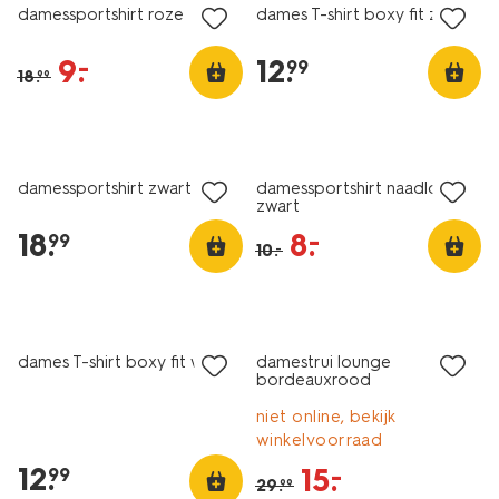
damessportshirt roze
dames T-shirt boxy fit zwart
9
.
12
.
–
99
18
.
99
sale
damessportshirt zwart
damessportshirt naadloos
zwart
18
.
8
.
–
99
10
.
–
korting
dames T-shirt boxy fit wit
damestrui lounge
bordeauxrood
niet online, bekijk
winkelvoorraad
12
.
15
.
–
99
29
.
99