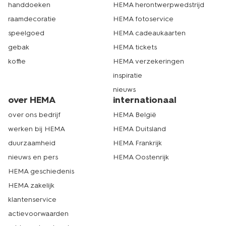
handdoeken
HEMA herontwerpwedstrijd
raamdecoratie
HEMA fotoservice
speelgoed
HEMA cadeaukaarten
gebak
HEMA tickets
koffie
HEMA verzekeringen
inspiratie
nieuws
over HEMA
internationaal
over ons bedrijf
HEMA België
werken bij HEMA
HEMA Duitsland
duurzaamheid
HEMA Frankrijk
nieuws en pers
HEMA Oostenrijk
HEMA geschiedenis
HEMA zakelijk
klantenservice
actievoorwaarden