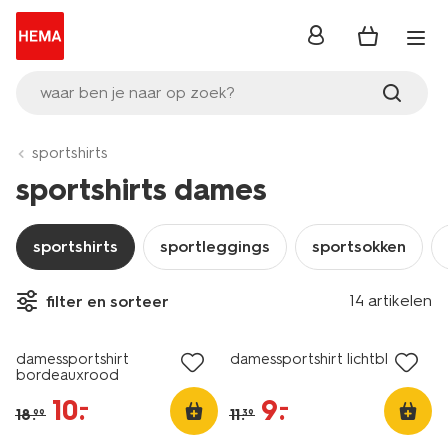
inloggen
waar ben je naar op zoek?
sportshirts
sportshirts dames
sportshirts
sportleggings
sportsokken
14 artikelen
filter en sorteer
sale
sale
damessportshirt
damessportshirt lichtblauw
bordeauxrood
10
.
9
.
–
–
18
.
11
.
99
39