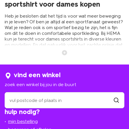
sportshirt voor dames kopen
Heb je besloten dat het tijd is voor wat meer beweging
in je leven? Of ben je altijd al een sportfanaat geweest?
Wat je reden ook is om sportief bezig te zijn, het is fijn
om dit te doen in comfortabele sportkleding. Bij HEMA
kun je terecht voor dames sportshirts in diverse kleuren
en modellen. En dat natuurlijk voor het zachte prijsje dat
je van ons gewend bent. Van sportshirts met korte
mouwen waarin je ‘s zomers fijn een balletje slaat op de
tennisbaan of je je persoonlijke record verbreekt in de
sportschool, tot thermo sportshirts met lange mouwen.
Die laatsten zijn ideaal wanneer je in de winter een
vind een winkel
rondje wilt hardlopen of op wintersport gaat.
zoek een winkel bij jou in de buurt
zoek
dames sportshirts met lange en
een
korte mouwen
winkel
vind
hulp nodig?
winkel
bij
jou
Bij HEMA vind je een ruim assortiment aan sportkleding
mijn bestelling
in
voor dames. Je kunt bij ons terecht voor fijne