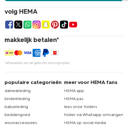
zetten wij een sprintje in, zodat jouw bestelling zo snel
mogelijk bij jou op de deurmat ligt. Koop jij graag
volg HEMA
sportshirts om stiekem mee op de bank te hangen,
omdat ze zo lekker zitten? Bekijk dan ook eens onze
loungewear
voor dames. Deze zachte huispakken zullen
je vast bevallen. Ben je van plan om de komende tijd
thuis oefeningen te doen om fitter te worden? Lees dan
makkelijk betalen*
eens onze
tips voor thuis sporten
en kom in beweging.
Aan je outfit zal het in elk geval niet liggen! Echt HEMA.
*afhankelijk van de gekozen bezorgopties
populaire categorieën
meer voor HEMA fans
dameskleding
HEMA app
kinderkleding
HEMA pas
babykleding
lees onze folders
beddengoed
folder via Whatsapp ontvangen
woonaccessoires
HEMA op social media