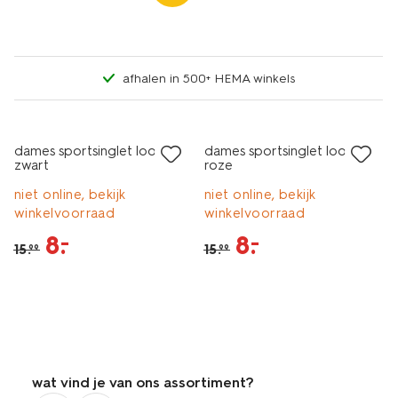
afhalen in 500+ HEMA winkels
sale
sale
dames sportsinglet loose fit
dames sportsinglet loose fit
zwart
roze
niet online, bekijk
niet online, bekijk
winkelvoorraad
winkelvoorraad
8
.
8
.
–
–
15
.
15
.
99
99
wat vind je van ons assortiment?