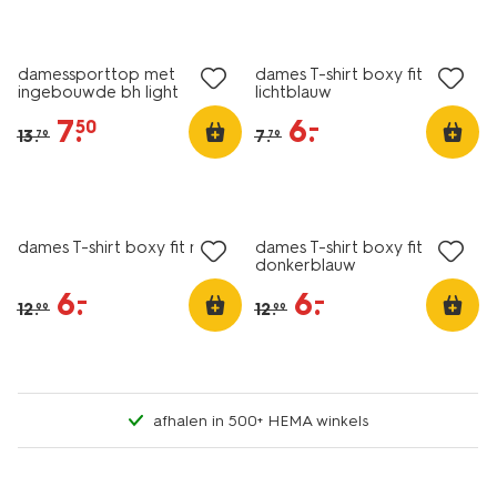
sale
sale
damessporttop met
dames T-shirt boxy fit
ingebouwde bh light
lichtblauw
support zwart
7
.
6
.
–
50
13
.
7
.
79
79
korting
korting
dames T-shirt boxy fit roze
dames T-shirt boxy fit
donkerblauw
6
.
6
.
–
–
12
.
12
.
99
99
afhalen in 500+ HEMA winkels
korting