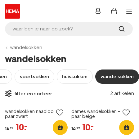
inloggen
waar ben je naar op zoek?
wandelsokken
wandelsokken
ken
sportsokken
huissokken
wandelsokken
2 paar
2 paar
2 artikelen
filter en sorteer
sale
sale
wandelsokken naadloos - 2
dames wandelsokken - 2
paar zwart
paar beige
10
.
10
.
–
–
14
.
14
.
99
99