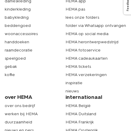
Feedback
dameskleding
HEMA app
kinderkleding
HEMA pas
babykleding
lees onze folders
beddengoed
folder via Whatsapp ontvangen
woonaccessoires
HEMA op social media
handdoeken
HEMA herontwerpwedstrijd
raamdecoratie
HEMA fotoservice
speelgoed
HEMA cadeaukaarten
gebak
HEMA tickets
koffie
HEMA verzekeringen
inspiratie
nieuws
over HEMA
internationaal
over ons bedrijf
HEMA België
werken bij HEMA
HEMA Duitsland
duurzaamheid
HEMA Frankrijk
nieuws en pers
HEMA Oostenrijk