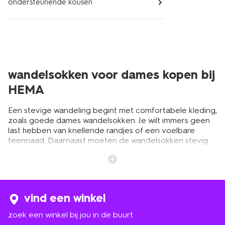
ondersteunende kousen
wandelsokken voor dames kopen bij
HEMA
Een stevige wandeling begint met comfortabele kleding,
zoals goede dames wandelsokken. Je wilt immers geen
last hebben van knellende randjes of een voelbare
teennaad. Daarnaast moeten de wandelsokken stevig
om de voet zitten, zodat ze een goede ondersteuning
bieden. Daarvoor ben je bij HEMA aan het juiste adres.
Onze speciale wandelsokken voor dames hebben
namelijk een verstevigde hiel en teen én een
schokdempend badstof voetbed. Zo kunnen de sokken
vind een winkel
goed vocht afvoeren, terwijl je voeten droog blijven. Je
koopt de dames wandelsokken voor een zacht prijsje,
zoek een winkel bij jou in de buurt
met de kwaliteit die je van HEMA gewend bent.