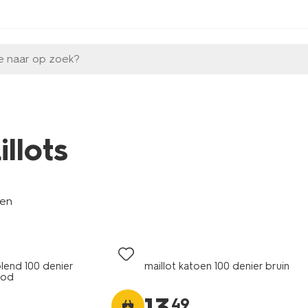
e naar op zoek?
illots
len
blend 100 denier
maillot katoen 100 denier bruin
ood
49