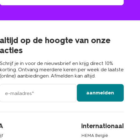
winkel
vind
winkel
bij
jou
in
de
buurt
altijd op de hoogte van onze
acties
Schrijf je in voor de nieuwsbrief en krijg direct 10%
korting. Ontvang meerdere keren per week de laatste
(online) aanbiedingen. Afmelden kan altijd.
e-
aanmelden
mailadres
A
internationaal
jf
HEMA België