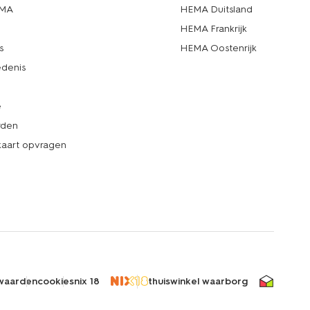
EMA
HEMA Duitsland
d
HEMA Frankrijk
s
HEMA Oostenrijk
denis
e
rden
kaart opvragen
waarden
cookies
nix 18
thuiswinkel waarborg