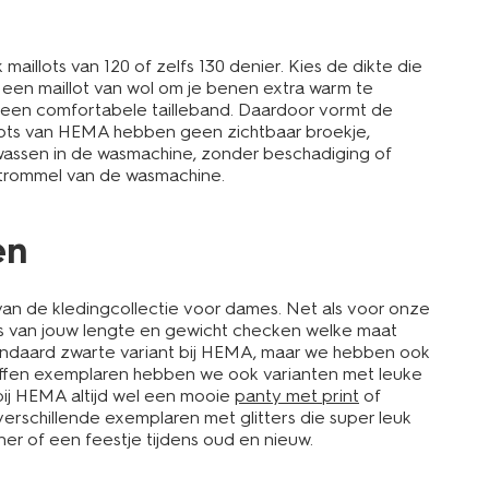
illots van 120 of zelfs 130 denier. Kies de dikte die
oor een maillot van wol om je benen extra warm te
n een comfortabele tailleband. Daardoor vormt de
aillots van HEMA hebben geen zichtbaar broekje,
a wassen in de wasmachine, zonder beschadiging of
de trommel van de wasmachine.
en
van de kledingcollectie voor dames. Net als voor onze
sis van jouw lengte en gewicht checken welke maat
e standaard zwarte variant bij HEMA, maar we hebben ook
 effen exemplaren hebben we ook varianten met leuke
 bij HEMA altijd wel een mooie
panty met print
of
verschillende exemplaren met glitters die super leuk
iner of een feestje tijdens oud en nieuw.