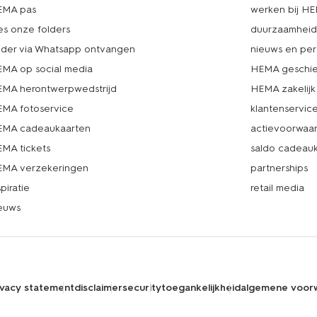
EMA pas
werken bij H
es onze folders
duurzaamhei
lder via Whatsapp ontvangen
nieuws en per
MA op social media
HEMA geschie
MA herontwerpwedstrijd
HEMA zakelijk
MA fotoservice
klantenservic
MA cadeaukaarten
actievoorwaa
MA tickets
saldo cadeau
MA verzekeringen
partnerships
spiratie
retail media
euws
ivacy statement
disclaimer
security
toegankelijkheid
algemene voor