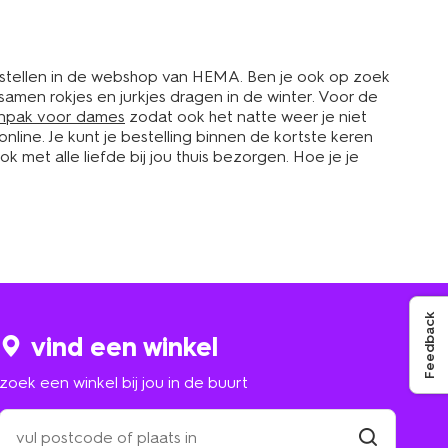
bestellen in de webshop van HEMA. Ben je ook op zoek
e samen rokjes en jurkjes dragen in de winter. Voor de
npak voor dames
zodat ook het natte weer je niet
line. Je kunt je bestelling binnen de kortste keren
met alle liefde bij jou thuis bezorgen. Hoe je je
Feedback
vind een winkel
zoek een winkel bij jou in de buurt
zoek
een