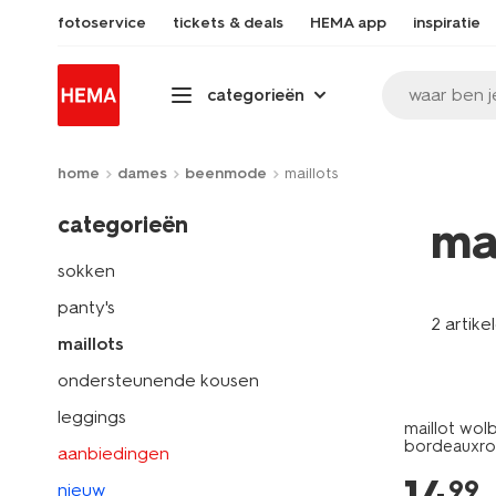
fotoservice
tickets & deals
HEMA app
inspiratie
waar ben j
categorieën
home
dames
beenmode
maillots
categorieën
ma
sokken
panty's
2 artike
maillots
ondersteunende kousen
leggings
maillot wol
bordeauxr
aanbiedingen
99
nieuw