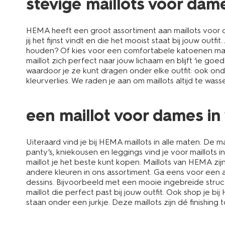
stevige maillots voor dam
HEMA heeft een groot assortiment aan maillots voor da
jij het fijnst vindt en die het mooist staat bij jouw ou
houden? Of kies voor een comfortabele katoenen maill
maillot zich perfect naar jouw lichaam en blijft ‘ie g
waardoor je ze kunt dragen onder elke outfit: ook ond
kleurverlies. We raden je aan om maillots altijd te w
een maillot voor dames in
Uiteraard vind je bij HEMA maillots in alle maten. De
panty’s, kniekousen en leggings vind je voor maillot
maillot je het beste kunt kopen. Maillots van HEMA zij
andere kleuren in ons assortiment. Ga eens voor een
dessins. Bijvoorbeeld met een mooie ingebreide struct
maillot die perfect past bij jouw outfit. Ook shop je 
staan onder een jurkje. Deze maillots zijn dé finishing 