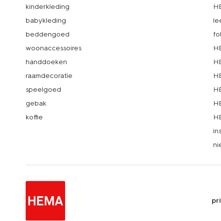
kinderkleding
H
babykleding
le
beddengoed
fo
woonaccessoires
HE
handdoeken
HE
raamdecoratie
HE
speelgoed
HE
gebak
HE
koffie
HE
in
ni
pr