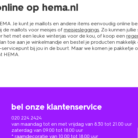
online op hema.nl
HEMA. Je kunt je maillots en andere items eenvoudig online 
ij de maillots voor meisjes of
meisjesleggings
. Zo kunnen julli
r het met een leuke winterjas voor de kou, of koop een
rege
 toe aan je winkelmandje en bestel je producten makkelijk on
ervicepunt bij jou in de buurt. Maar we komen je pakketje ook 
cht HEMA.
bel onze klantenservice
020 224 2424
van maandag tot en met vrijdag van 8.30 tot 21.00 uur
zaterdag van 09.00 tot 18.00 uur
* raamdecoratie van 10.00 tot 18.00 uur