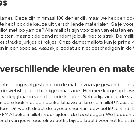
es
mes. Deze zijn minimaal 100 denier dik, maar we hebben ook ma
tfit. Je hebt ook de keuze uit verschillende materialen. Ga je v
ot met polyamide? Alle maillots zijn voorzien van elastan e
oed zitten, maar zit de band rondom je buik niet te strak. De m
er strakke jurkjes of rokjes. Onze damesmaillots kun je prim
assen in een speciaal waszakje, zodat ze niet beschadigen in 
 verschillende kleuren en mat
 maatindeling is afgestemd op de maten zoals je gewend bent 
s in de webshop een handige maattabel. Hiermee kun je op ba
n verkrijgbaar in verschillende kleuren. Natuurlijk vind je d
 andere look met een donkerblauwe of bruine maillot! Naast
uur. Dit wordt direct de eyecatcher van jouw outfit! Je vindt
bij HEMA leuke maillots voor tijdens de feestdagen. We hebben 
touch van jouw feestelijke outfit, bijvoorbeeld voor het kerstd