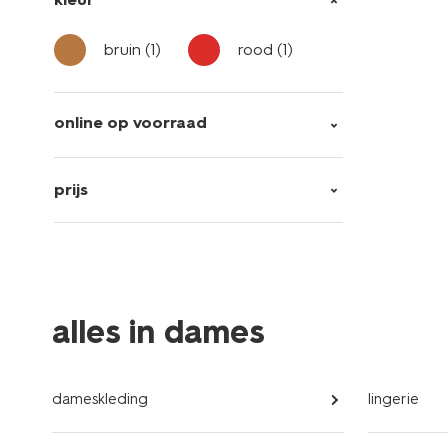
bruin
(1)
rood
(1)
online op voorraad
prijs
alles in dames
dameskleding
lingerie