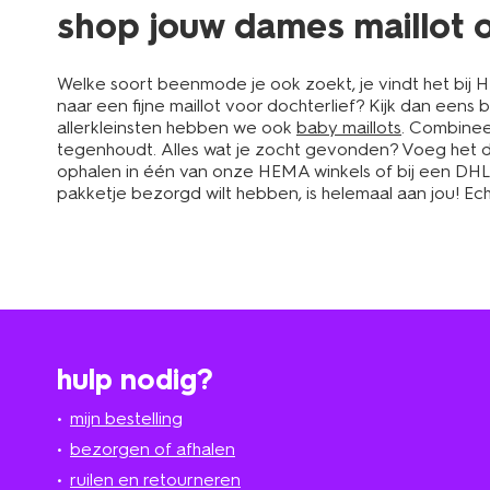
shop jouw dames maillot 
Welke soort beenmode je ook zoekt, je vindt het bij 
naar een fijne maillot voor dochterlief? Kijk dan eens b
allerkleinsten hebben we ook
baby maillots
. Combinee
tegenhoudt. Alles wat je zocht gevonden? Voeg het dan
ophalen in één van onze HEMA winkels of bij een DHL-s
pakketje bezorgd wilt hebben, is helemaal aan jou! E
hulp nodig?
mijn bestelling
bezorgen of afhalen
ruilen en retourneren