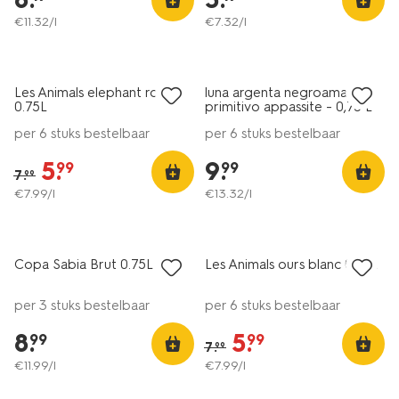
€
11
.
32
/l
€
7
.
32
/l
6=5
korting
alleen online
Les Animals elephant rosé
luna argenta negroamaro
8.5
8.5
0.75L
primitivo appassite - 0,75 L
per 6 stuks bestelbaar
per 6 stuks bestelbaar
5
.
9
.
99
99
7
.
99
€
7
.
99
/l
€
13
.
32
/l
6=5
alleen online
korting
Copa Sabia Brut 0.75L
Les Animals ours blanc 0.75L
8
9-
per 3 stuks bestelbaar
per 6 stuks bestelbaar
8
.
5
.
99
99
7
.
99
€
11
.
99
/l
€
7
.
99
/l