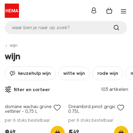
inloggen
waar ben je naar op zoek?
wijn
wijn
keuzehulp wijn
witte wijn
rode wijn
6=5
6=5
103 artikelen
filter en sorteer
alleen online
alleen online
domäne wachau grüner
Dreambird pinot grigio
9
7.5
veltliner - 0,75 L
0.75L
per 6 stuks bestelbaar
per 6 stuks bestelbaar
8
.
5
.
49
49