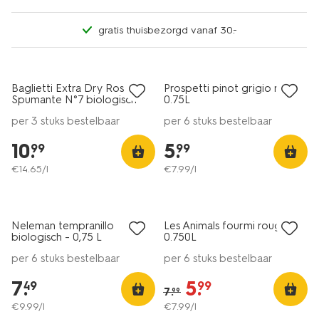
gratis thuisbezorgd vanaf 30.-
6=5
6=5
alleen online
alleen online
Baglietti Extra Dry Rosé
Prospetti pinot grigio rose
8
8.5
Spumante N°7 biologisch
0.75L
0.75L
per 3 stuks bestelbaar
per 6 stuks bestelbaar
10
.
5
.
99
99
€
14
.
65
/l
€
7
.
99
/l
6=5
alleen online
korting
Neleman tempranillo
Les Animals fourmi rouge
8.5
9
biologisch - 0,75 L
0.750L
per 6 stuks bestelbaar
per 6 stuks bestelbaar
7
.
5
.
49
99
7
.
99
€
9
.
99
/l
€
7
.
99
/l
6=5
6=5