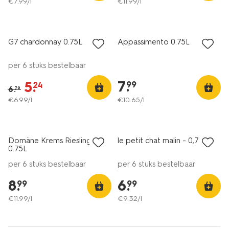
€
7
.
99
/l
€
11
.
99
/l
vegan
6=5
korting
alleen online
G7 chardonnay 0.75L
Appassimento 0.75L
8
8+
per 6 stuks bestelbaar
7
.
5
.
99
24
6
.
79
€
6
.
99
/l
€
10
.
65
/l
6=5
6=5
alleen online
alleen online
Domäne Krems Riesling
le petit chat malin - 0,75 L
9
8
0.75L
per 6 stuks bestelbaar
per 6 stuks bestelbaar
8
.
6
.
99
99
€
11
.
99
/l
€
9
.
32
/l