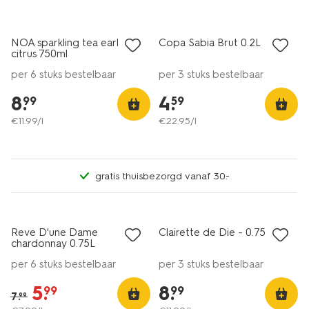
alleen online
alleen online
NOA sparkling tea earl grey
Copa Sabia Brut 0.2L
citrus 750ml
per 6 stuks bestelbaar
per 3 stuks bestelbaar
8
.
4
.
99
59
€
11
.
99
/l
€
22
.
95
/l
gratis thuisbezorgd vanaf 30.-
6=5
korting
alleen online
Reve D'une Dame
Clairette de Die - 0.75 L
8.5
chardonnay 0.75L
per 6 stuks bestelbaar
per 3 stuks bestelbaar
5
.
8
.
99
99
7
.
99