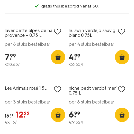
gratis thuisbezorgd vanaf 30.-
6=5
2 voor 8.49
alleen online
met je HEMA pas
lavendette alpes de haute
huiswijn verdejo sauvignon
8.5
provence - 0,75 L
blanc 0.75L
per 6 stuks bestelbaar
per 4 stuks bestelbaar
7
.
4
.
99
99
€
10
.
65
/l
€
6
.
65
/l
nieuw
6=5
korting
alleen online
Les Animals rosé 1.5L
niche petit verdot merlot -
8.5
0,75 L
per 3 stuks bestelbaar
per 6 stuks bestelbaar
12
.
6
.
22
99
16
.
29
€
8
.
15
/l
€
9
.
32
/l
6=5
6=5
alleen online
alleen online