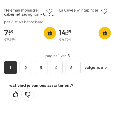
Neleman monastrell
La Cuvéé wijntap rosé 3L
8.5
cabernet sauvignon - 0,75 L
per 6 stuks bestelbaar
14
.
7
.
29
49
€
9
.
99
/l
€
4
.
76
/l
pagina 1 van 5
1
volgende
2
3
4
5
volgende
pagina
wat vind je van ons assortiment?