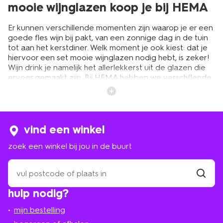
mooie wijnglazen koop je bij HEMA
Er kunnen verschillende momenten zijn waarop je er een
goede fles wijn bij pakt, van een zonnige dag in de tuin
tot aan het kerstdiner. Welk moment je ook kiest: dat je
hiervoor een set mooie wijnglazen nodig hebt, is zeker!
Wijn drink je namelijk het allerlekkerst uit de glazen die
ervoor gemaakt zijn. Bij HEMA hebben we verschillende
wijnglazen in het assortiment. Ga je voor een strak model
of drink je liever uit een ronder exemplaar? En kies je
voor een wijnglas met een lange poot of een wat
kortere? Het is maar net wat jij mooi vindt. Onze
wijnglazen zijn standaard van goede kwaliteit. Je kunt ze
vind een winkel
dus gewoon in de vaatwasser zetten, zonder bang te
zoek een winkel bij jou in de buurt
zijn dat ze breken. Daarnaast zijn de wijnglazen van
HEMA niet alleen goed, maar ook nog eens erg
zoek
goedkoop. Ideaal toch?
een
winkel
vind
hulp nodig?
winkel
bij
van witte tot rode wijnglazen
jou
mijn bestelling
in
Zijn er onverhoopt een of meerdere wijnglazen uit je