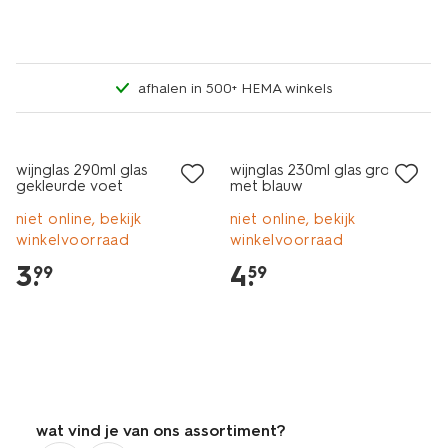
afhalen in 500+ HEMA winkels
wijnglas 290ml glas
wijnglas 230ml glas groen
gekleurde voet
met blauw
niet online, bekijk
niet online, bekijk
winkelvoorraad
winkelvoorraad
3
.
4
.
99
59
wat vind je van ons assortiment?