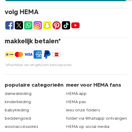
koop daar de wijnglazen en andere benodigdheden
voor een prachtig diner. Liever online shoppen? Dat kan
volg HEMA
natuurlijk ook. Op hema.nl bestel je gemakkelijk een
mooie set wijnglazen. Wij zorgen er dan voor dat deze
zo snel mogelijk bij jou thuisbezorgd wordt. Des te
sneller kun je genieten van een heerlijk wijntje. Dat is
echt HEMA.
makkelijk betalen*
*afhankelijk van de gekozen bezorgopties
populaire categorieën
meer voor HEMA fans
dameskleding
HEMA app
kinderkleding
HEMA pas
babykleding
lees onze folders
beddengoed
folder via Whatsapp ontvangen
woonaccessoires
HEMA op social media