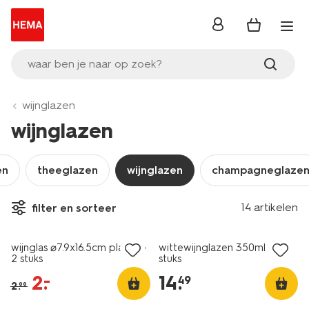
inloggen
waar ben je naar op zoek?
wijnglazen
wijnglazen
en
theeglazen
wijnglazen
champagneglaze
14 artikelen
filter en sorteer
sale
wijnglas ⌀7.9x16.5cm plastic -
wittewijnglazen 350ml - 4
2 stuks
stuks
2
.
14
.
–
49
2
.
99