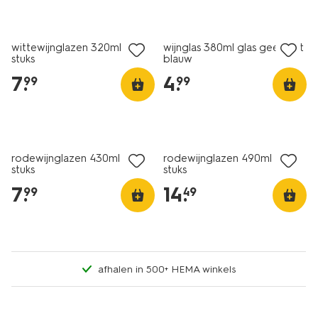
wittewijnglazen 320ml - 4
wijnglas 380ml glas geel met
stuks
blauw
7
.
4
.
99
99
rodewijnglazen 430ml - 4
rodewijnglazen 490ml - 4
stuks
stuks
7
.
14
.
99
49
afhalen in 500+ HEMA winkels