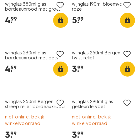
wijnglas 380ml glas
wijnglas 190ml bloemvorm
bordeauxrood met groen
roze
4
.
5
.
99
99
wijnglas 230ml glas
wijnglas 250ml Bergen glas
bordeauxrood met geel
twist reliëf
4
.
3
.
59
99
wijnglas 250ml Bergen glas
wijnglas 290ml glas
streep reliëf bordeauxrood
gekleurde voet
niet online, bekijk
niet online, bekijk
winkelvoorraad
winkelvoorraad
3
.
3
.
99
99