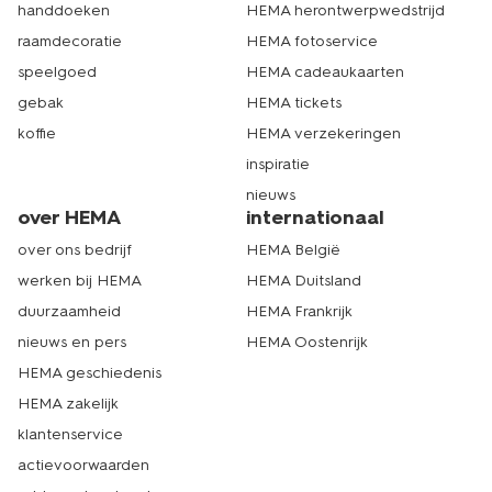
handdoeken
HEMA herontwerpwedstrijd
raamdecoratie
HEMA fotoservice
speelgoed
HEMA cadeaukaarten
gebak
HEMA tickets
koffie
HEMA verzekeringen
inspiratie
nieuws
over HEMA
internationaal
over ons bedrijf
HEMA België
werken bij HEMA
HEMA Duitsland
duurzaamheid
HEMA Frankrijk
nieuws en pers
HEMA Oostenrijk
HEMA geschiedenis
HEMA zakelijk
klantenservice
actievoorwaarden