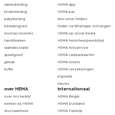
dameskleding
HEMA app
kinderkleding
HEMA pas
babykleding
lees onze folders
beddengoed
folder via Whatsapp ontvangen
woonaccessoires
HEMA op social media
handdoeken
HEMA herontwerpwedstrijd
raamdecoratie
HEMA fotoservice
speelgoed
HEMA cadeaukaarten
gebak
HEMA tickets
koffie
HEMA verzekeringen
inspiratie
nieuws
over HEMA
internationaal
over ons bedrijf
HEMA België
werken bij HEMA
HEMA Duitsland
duurzaamheid
HEMA Frankrijk