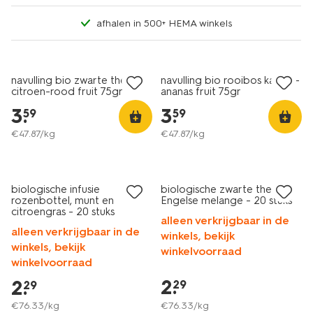
afhalen in 500+ HEMA winkels
navulling bio zwarte thee
navulling bio rooibos kaneel-
citroen-rood fruit 75gr
ananas fruit 75gr
3
.
3
.
59
59
€
47
.
87
/kg
€
47
.
87
/kg
2 voor 3.49
2 voor 3.49
met je HEMA pas
met je HEMA pas
biologische infusie
biologische zwarte thee
rozenbottel, munt en
Engelse melange - 20 stuks
citroengras - 20 stuks
alleen verkrijgbaar in de
alleen verkrijgbaar in de
winkels, bekijk
winkels, bekijk
winkelvoorraad
winkelvoorraad
2
.
2
.
29
29
€
76
.
33
/kg
€
76
.
33
/kg