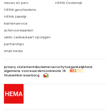
nieuws en pers
HEMA Oostenrijk
HEMA geschiedenis
HEMA zakelijk
klantenservice
actievoorwaarden
saldo cadeaukaart opvragen
partnerships
retail media
privacy statement
disclaimer
security
toegankelijkheid
algemene voorwaarden
cookies
nix 18
thuiswinkel waarborg