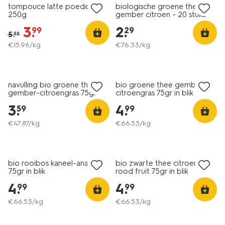
tompouce latte poeder
biologische groene thee
250g
gember citroen - 20 stuks
3
.
2
.
99
29
5
.
99
€
15
.
96
/kg
€
76
.
33
/kg
navulling bio groene thee
bio groene thee gember-
gember-citroengras 75gr
citroengras 75gr in blik
3
.
4
.
59
99
€
47
.
87
/kg
€
66
.
53
/kg
bio rooibos kaneel-ananas
bio zwarte thee citroen-
75gr in blik
rood fruit 75gr in blik
4
.
4
.
99
99
€
66
.
53
/kg
€
66
.
53
/kg