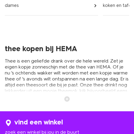
dames
koken en tafel
thee kopen bij HEMA
Thee is een geliefde drank over de hele wereld. Zet je
eigen kopje zonneschijn met de thee van HEMA. Of je
nu 's ochtends wakker wilt worden met een kopje warme
thee of ‘s avonds wilt ontspannen na een lange dag. Er is
altijd een theesoort die bij je past. Onze thee drinkt nog
lekkerder uit een mooie
theemok
, kijk bijvoorbeeld eens
bij onze
roze mokken en kopjes
. Bij HEMA hebben we
een ruime collectie theesmaken. Variërend van witte en
groene thee tot zwarte thee. Kies uit diverse soorten,
zoals theezakjes, biologische thee en losse thee. Laat je
verrassen door onze smaakvariaties en vind jouw
vind een winkel
perfecte kopje thee bij HEMA.
zoek een winkel bij jou in de buurt