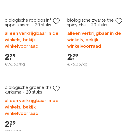
2 voor 3.49
2 voor 3.49
met je HEMA pas
met je HEMA pas
biologische rooibos infusie
biologische zwarte thee
appel kaneel - 20 stuks
spicy chai - 20 stuks
alleen verkrijgbaar in de
alleen verkrijgbaar in de
winkels, bekijk
winkels, bekijk
winkelvoorraad
winkelvoorraad
2
.
2
.
29
29
€
76
.
33
/kg
€
76
.
33
/kg
2 voor 3.49
met je HEMA pas
biologische groene thee
kurkuma - 20 stuks
alleen verkrijgbaar in de
winkels, bekijk
winkelvoorraad
2
.
29