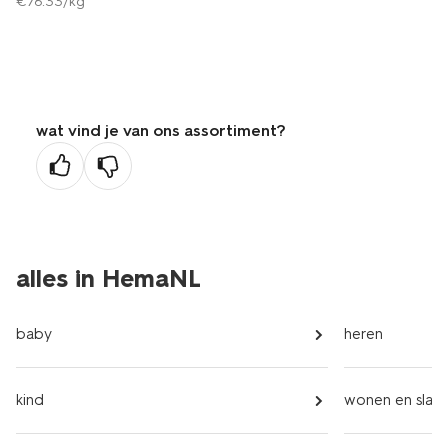
€
76
.
33
/kg
wat vind je van ons assortiment?
alles in HemaNL
baby
heren
kind
wonen en slap