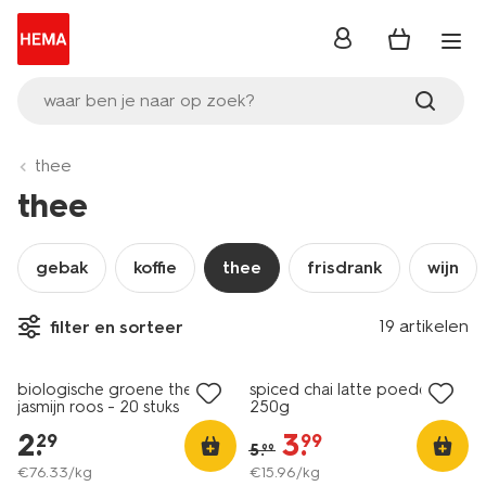
inloggen
waar ben je naar op zoek?
thee
thee
gebak
koffie
thee
frisdrank
wijn
2 voor 3.49
19 artikelen
filter en sorteer
met je HEMA pas
korting
biologische groene thee
spiced chai latte poeder
jasmijn roos - 20 stuks
250g
2
.
3
.
29
99
5
.
99
€
76
.
33
/kg
€
15
.
96
/kg