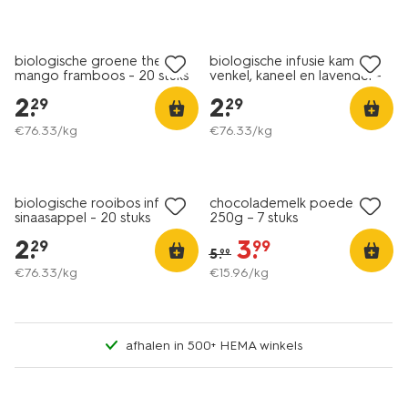
2 voor 3.49
2 voor 3.49
met je HEMA pas
met je HEMA pas
biologische groene thee
biologische infusie kamille,
mango framboos - 20 stuks
venkel, kaneel en lavendel -
20 stuks
2
.
2
.
29
29
€
76
.
33
/kg
€
76
.
33
/kg
2 voor 3.49
met je HEMA pas
korting
biologische rooibos infusie
chocolademelk poeder
sinaasappel - 20 stuks
250g – 7 stuks
2
.
3
.
29
99
5
.
99
€
76
.
33
/kg
€
15
.
96
/kg
afhalen in 500+ HEMA winkels
2 voor 3.49
korting
met je HEMA pas