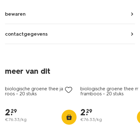
bewaren
contactgegevens
2 voor 3.49
2 voor 3.49
meer van dit
met je HEMA pas
met je HEMA pas
biologische groene thee jasmijn
biologische groene thee 
roos - 20 stuks
framboos - 20 stuks
2
.
2
.
29
29
€
76
.
33
/kg
€
76
.
33
/kg