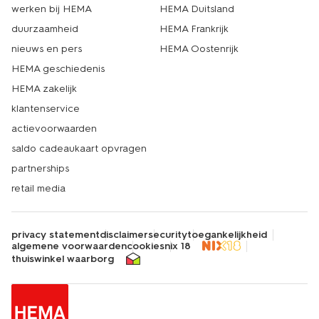
werken bij HEMA
HEMA Duitsland
duurzaamheid
HEMA Frankrijk
nieuws en pers
HEMA Oostenrijk
HEMA geschiedenis
HEMA zakelijk
klantenservice
actievoorwaarden
saldo cadeaukaart opvragen
partnerships
retail media
privacy statement
disclaimer
security
toegankelijkheid
algemene voorwaarden
cookies
nix 18
thuiswinkel waarborg