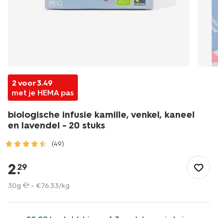
2 voor 3.49
met je HEMA pas
biologische infusie kamille, venkel, kaneel
en lavendel - 20 stuks
(49)
/eten-
drinken/thee/biologische-
2
.
29
infusie-
kamille-
30g ℮ -
€
76
.
33
/kg
venkel-
kaneel-
en-