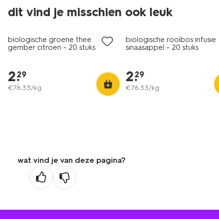
2 voor 3.49
2 voor 3.49
dit vind je misschien ook leuk
met je HEMA pas
met je HEMA pas
biologische groene thee
biologische rooibos infusie
gember citroen - 20 stuks
sinaasappel - 20 stuks
2
.
2
.
29
29
€
76
.
33
/kg
€
76
.
33
/kg
wat vind je van deze pagina?