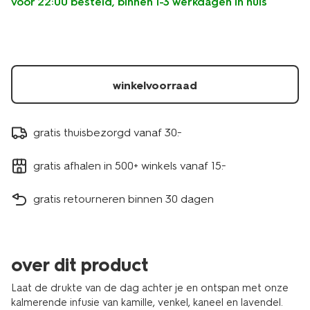
voor 22:00 besteld, binnen 1-3 werkdagen in huis
lavendel-
-
-20-
stuks-
17190309.html
winkelvoorraad
gratis thuisbezorgd vanaf 30.-
gratis afhalen in 500+ winkels vanaf 15.-
gratis retourneren binnen 30 dagen
over dit product
Laat de drukte van de dag achter je en ontspan met onze
kalmerende infusie van kamille, venkel, kaneel en lavendel.