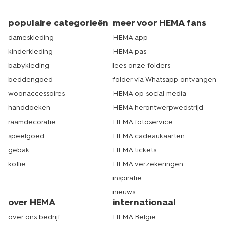
populaire categorieën
meer voor HEMA fans
dameskleding
HEMA app
kinderkleding
HEMA pas
babykleding
lees onze folders
beddengoed
folder via Whatsapp ontvangen
woonaccessoires
HEMA op social media
handdoeken
HEMA herontwerpwedstrijd
raamdecoratie
HEMA fotoservice
speelgoed
HEMA cadeaukaarten
gebak
HEMA tickets
koffie
HEMA verzekeringen
inspiratie
nieuws
over HEMA
internationaal
over ons bedrijf
HEMA België