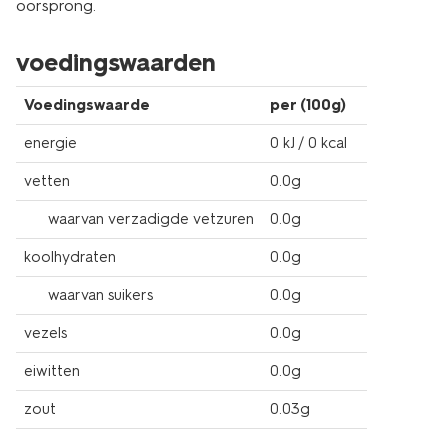
oorsprong.
voedingswaarden
Voedingswaarde
per (100g)
energie
0 kJ / 0 kcal
vetten
0.0g
waarvan verzadigde vetzuren
0.0g
koolhydraten
0.0g
waarvan suikers
0.0g
vezels
0.0g
eiwitten
0.0g
zout
0.03g