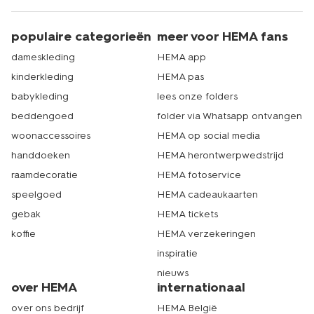
populaire categorieën
meer voor HEMA fans
dameskleding
HEMA app
kinderkleding
HEMA pas
babykleding
lees onze folders
beddengoed
folder via Whatsapp ontvangen
woonaccessoires
HEMA op social media
handdoeken
HEMA herontwerpwedstrijd
raamdecoratie
HEMA fotoservice
speelgoed
HEMA cadeaukaarten
gebak
HEMA tickets
koffie
HEMA verzekeringen
inspiratie
nieuws
over HEMA
internationaal
over ons bedrijf
HEMA België