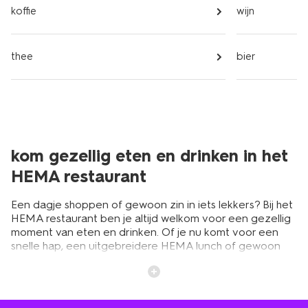
koffie
wijn
thee
bier
kom gezellig eten en drinken in het
HEMA restaurant
Een dagje shoppen of gewoon zin in iets lekkers? Bij het
HEMA restaurant ben je altijd welkom voor een gezellig
moment van eten en drinken. Of je nu komt voor een
snelle hap, een uitgebreidere HEMA lunch of gewoon
een kopje koffie met iets lekkers, er is altijd volop keuze.
Op het HEMA menu vind je vertrouwde klassiekers en
verrassende nieuwe smaken.