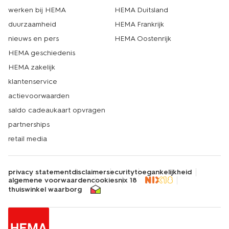
werken bij HEMA
HEMA Duitsland
duurzaamheid
HEMA Frankrijk
nieuws en pers
HEMA Oostenrijk
HEMA geschiedenis
HEMA zakelijk
klantenservice
actievoorwaarden
saldo cadeaukaart opvragen
partnerships
retail media
privacy statement
disclaimer
security
toegankelijkheid
algemene voorwaarden
cookies
nix 18
thuiswinkel waarborg