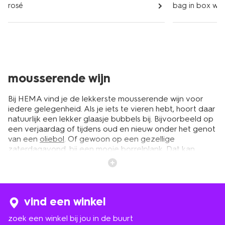
rosé
bag in box wij
mousserende wijn
Bij HEMA vind je de lekkerste mousserende wijn voor
iedere gelegenheid. Als je iets te vieren hebt, hoort daar
natuurlijk een lekker glaasje bubbels bij. Bijvoorbeeld op
een verjaardag of tijdens oud en nieuw onder het genot
van een
oliebol
. Of gewoon op een gezellige
zaterdagavond, bij een mooie borrelplank. Dat kan
natuurlijk champagne zijn, maar ook met een glaasje
cava of prosecco is het al snel feest. Of je nu kiest voor
champagne, cava of prosecco, bij HEMA mag je altijd
rekenen op veel smaak voor een goede prijs. We
speuren graag de wereld af naar de beste wijnen uit de
vind een winkel
bekende wijnstreken. Diverse soorten uit ons
zoek een winkel bij jou in de buurt
assortiment zijn zelfs bekroond door wijnkenners als