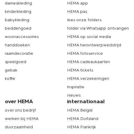
bubbels smaken natuurlijk extra lekker uit een echt
dameskleding
HEMA app
champagneglas
.
kinderkleding
HEMA pas
babykleding
lees onze folders
prosecco
beddengoed
folder via Whatsapp ontvangen
woonaccessoires
HEMA op social media
Wil je wel een bubbel maar houd je wat meer van een
Italiaanse druif? Dan past prosecco misschien wel beter
handdoeken
HEMA herontwerpwedstrijd
bij je. Prosecco komt in twee varianten voor, namelijk als
raamdecoratie
HEMA fotoservice
frizzante en als spumante, waarbij de laatst genoemde
speelgoed
HEMA cadeaukaarten
een grotere hoeveelheid bubbels heeft.
gebak
HEMA tickets
koffie
HEMA verzekeringen
cava
inspiratie
Tot slot heb je nog de cava, die zijn oorsprong in Spanje
nieuws
vindt. Cava kent een vergelijkbare productiemethode
over HEMA
internationaal
als champagne, waarbij er een tweede vergisting op de
over ons bedrijf
HEMA België
fles plaatsvindt. Wel is de rijper een stuk korter, namelijk
maar 9 maanden tegenover minimaal 15 maanden bij
werken bij HEMA
HEMA Duitsland
champagne. Deze mousserende wijn is heerlijk bij een
duurzaamheid
HEMA Frankrijk
high tea. Serveer de hapjes dan op een mooi
servies