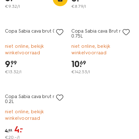
€
9
.
32
/l
€
8
.
79
/l
6=5
6=5
alleen online
alleen online
Copa Sabia cava brut 0.75L
Copa Sabia cava Brut rosé
0.75L
niet online, bekijk
niet online, bekijk
winkelvoorraad
winkelvoorraad
9
.
10
.
99
69
€
13
.
32
/l
€
142
.
53
/l
korting
Copa Sabia cava brut mini
0.2L
niet online, bekijk
winkelvoorraad
4
.
–
4
.
99
€
20
.
–
/l