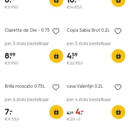
€
11
.
99
/l
€
14
.
65
/l
6=5
6=5
alleen online
alleen online
Clairette de Die - 0.75 L
Copa Sabia Brut 0.2L
per 3 stuks bestelbaar
per 3 stuks bestelbaar
8
.
4
.
99
59
€
11
.
99
/l
€
22
.
95
/l
laag geprijsd
korting
Brilla moscato 0.75L
cava Valentijn 0.2L
per 6 stuks bestelbaar
per 4 stuks bestelbaar
7
.
4
.
–
–
4
.
99
€
9
.
33
/l
€
20
.
–
/l