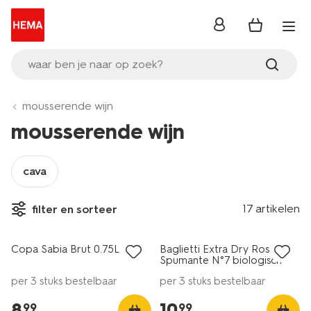
inloggen
waar ben je naar op zoek?
mousserende wijn
mousserende wijn
cava
6=5
6=5
17 artikelen
filter en sorteer
alleen online
alleen online
Copa Sabia Brut 0.75L
Baglietti Extra Dry Rosé
8
8
Spumante N°7 biologisch
0.75L
per 3 stuks bestelbaar
per 3 stuks bestelbaar
8
.
10
.
99
99