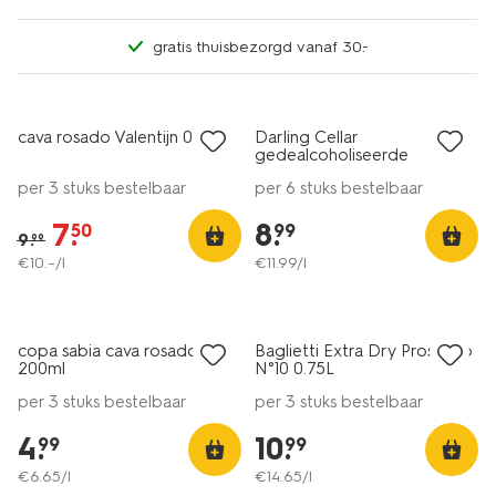
gratis thuisbezorgd vanaf 30.-
6=5
sale
alleen online
cava rosado Valentijn 0.75L
Darling Cellar
8-
gedealcoholiseerde
sparkling rosé 0.75L
per 3 stuks bestelbaar
per 6 stuks bestelbaar
7
.
8
.
50
99
9
.
99
€
10
.
–
/l
€
11
.
99
/l
vegan
6=5
laag geprijsd
alleen online
copa sabia cava rosado
Baglietti Extra Dry Prosecco
8
200ml
N°10 0.75L
per 3 stuks bestelbaar
per 3 stuks bestelbaar
4
.
10
.
99
99
€
6
.
65
/l
€
14
.
65
/l
6=5
6=5