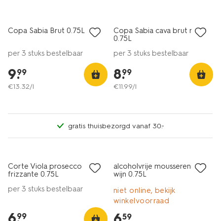
alleen online
alleen online
Copa Sabia Brut 0.75L
Copa Sabia cava brut rosé
8
8
0.75L
per 3 stuks bestelbaar
per 3 stuks bestelbaar
9
.
8
.
99
99
€
13
.
32
/l
€
11
.
99
/l
gratis thuisbezorgd vanaf 30.-
6=5
6=5
alleen online
alleen online
Corte Viola prosecco
alcoholvrije mousserende
frizzante 0.75L
wijn 0.75L
per 3 stuks bestelbaar
niet online, bekijk
winkelvoorraad
6
.
6
.
99
59