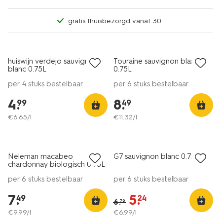
gratis thuisbezorgd vanaf 30.-
2 voor 8.49
6=5
met je HEMA pas
alleen online
huiswijn verdejo sauvignon
Touraine sauvignon blanc
8.5
8.5
blanc 0.75L
0.75L
per 4 stuks bestelbaar
per 6 stuks bestelbaar
4
.
8
.
99
49
€
6
.
65
/l
€
11
.
32
/l
vegan
6=5
alleen online
korting
Neleman macabeo
G7 sauvignon blanc 0.75L
8.5
8-
chardonnay biologisch 0.75L
per 6 stuks bestelbaar
per 6 stuks bestelbaar
7
.
5
.
49
24
6
.
79
€
9
.
99
/l
€
6
.
99
/l
6=5
6=5