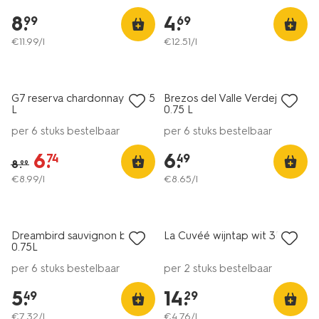
8
.
4
.
99
69
€
11
.
99
/l
€
12
.
51
/l
vegan
6=5
korting
alleen online
G7 reserva chardonnay - 0,75
Brezos del Valle Verdejo -
8
8
L
0.75 L
per 6 stuks bestelbaar
per 6 stuks bestelbaar
6
.
6
.
74
49
8
.
99
€
8
.
99
/l
€
8
.
65
/l
6=5
6=5
alleen online
alleen online
Dreambird sauvignon blanc
La Cuvéé wijntap wit 3L
7.5
0.75L
per 6 stuks bestelbaar
per 2 stuks bestelbaar
5
.
14
.
49
29
€
7
.
32
/l
€
4
.
76
/l