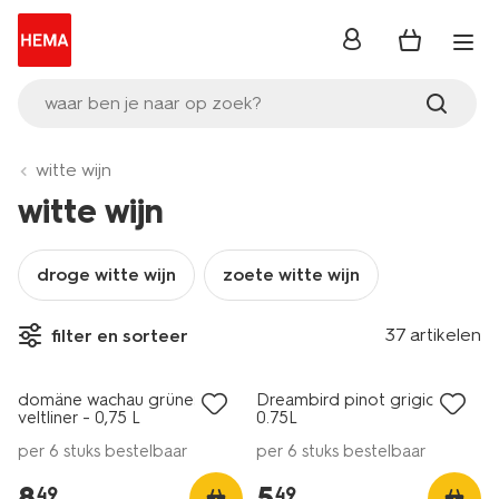
inloggen
waar ben je naar op zoek?
witte wijn
witte wijn
droge witte wijn
zoete witte wijn
6=5
6=5
37 artikelen
filter en sorteer
alleen online
alleen online
domäne wachau grüner
Dreambird pinot grigio
9
7.5
veltliner - 0,75 L
0.75L
per 6 stuks bestelbaar
per 6 stuks bestelbaar
8
.
5
.
49
49