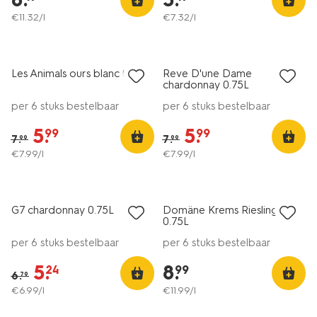
€
11
.
32
/l
€
7
.
32
/l
korting
korting
Les Animals ours blanc 0.75L
Reve D'une Dame
9-
8.5
chardonnay 0.75L
per 6 stuks bestelbaar
per 6 stuks bestelbaar
5
.
5
.
99
99
7
.
7
.
99
99
€
7
.
99
/l
€
7
.
99
/l
vegan
6=5
korting
alleen online
G7 chardonnay 0.75L
Domäne Krems Riesling
8
9
0.75L
per 6 stuks bestelbaar
per 6 stuks bestelbaar
5
.
8
.
24
99
6
.
79
€
6
.
99
/l
€
11
.
99
/l