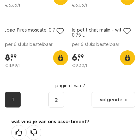
€
6
.
65
/l
€
6
.
65
/l
6=5
6=5
alleen online
alleen online
Joao Pires moscatel 0.75L
le petit chat malin - wit -
8.5
8
0,75 L
per 6 stuks bestelbaar
per 6 stuks bestelbaar
8
.
6
.
99
99
€
11
.
99
/l
€
9
.
32
/l
pagina 1 van 2
1
volgende
2
volgende
pagina
wat vind je van ons assortiment?