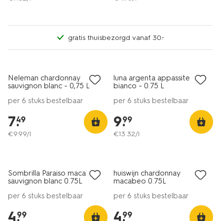
gratis thuisbezorgd vanaf 30.-
6=5
6=5
alleen online
alleen online
Neleman chardonnay
luna argenta appassite
8.5
8.5
sauvignon blanc - 0,75 L
bianco - 0.75 L
per 6 stuks bestelbaar
per 6 stuks bestelbaar
7
.
9
.
49
99
€
9
.
99
/l
€
13
.
32
/l
6=5
2 voor 8.49
alleen online
met je HEMA pas
Sombrilla Paraiso macabeo
huiswijn chardonnay
8
8+
sauvignon blanc 0.75L
macabeo 0.75L
per 6 stuks bestelbaar
per 6 stuks bestelbaar
4
.
4
.
99
99