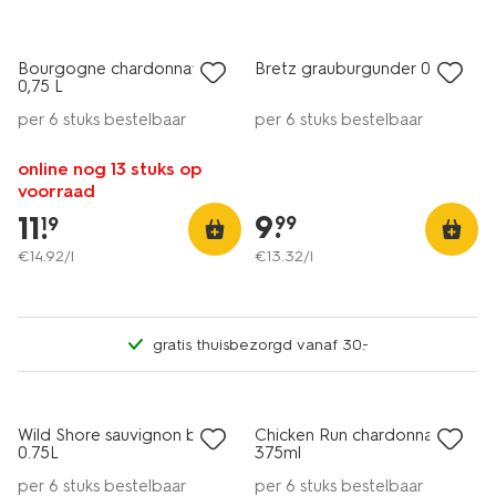
alleen online
alleen online
Bourgogne chardonnay -
Bretz grauburgunder 0.75L
8.5
0,75 L
per 6 stuks bestelbaar
per 6 stuks bestelbaar
online nog 13 stuks op
voorraad
9
.
11
.
99
19
€
14
.
92
/l
€
13
.
32
/l
gratis thuisbezorgd vanaf 30.-
6=5
6=5
alleen online
alleen online
Wild Shore sauvignon blanc
Chicken Run chardonnay
0.75L
375ml
per 6 stuks bestelbaar
per 6 stuks bestelbaar