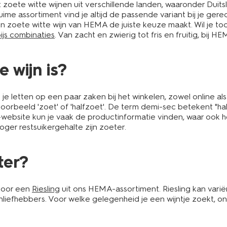
 zoete witte wijnen uit verschillende landen, waaronder Duits
t ruime assortiment vind je altijd de passende variant bij je g
en zoete witte wijn van HEMA de juiste keuze maakt. Wil je t
pijs combinaties
. Van zacht en zwierig tot fris en fruitig, bij HE
 wijn is?
 letten op een paar zaken bij het winkelen, zowel online als
ijvoorbeeld 'zoet' of 'halfzoet'. De term demi-sec betekent 
-website kun je vaak de productinformatie vinden, waar ook h
ger restsuikergehalte zijn zoeter.
ter?
 voor een
Riesling
uit ons HEMA-assortiment. Riesling kan varië
ijnliefhebbers. Voor welke gelegenheid je een wijntje zoekt, 