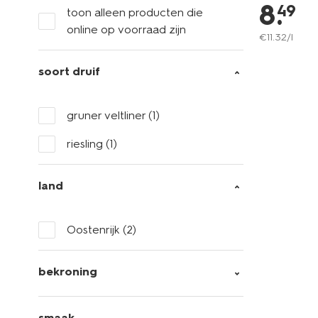
8
.
49
toon alleen producten die
online op voorraad zijn
€
11
.
32
/l
soort druif
gruner veltliner
(1)
riesling
(1)
land
Oostenrijk
(2)
bekroning
smaak