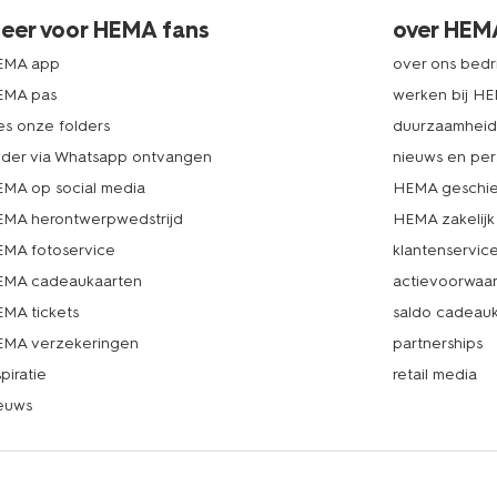
eer voor HEMA fans
over HEM
EMA app
over ons bedri
EMA pas
werken bij H
es onze folders
duurzaamhei
lder via Whatsapp ontvangen
nieuws en per
MA op social media
HEMA geschie
MA herontwerpwedstrijd
HEMA zakelijk
MA fotoservice
klantenservic
MA cadeaukaarten
actievoorwaa
MA tickets
saldo cadeau
MA verzekeringen
partnerships
spiratie
retail media
euws