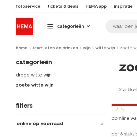
fotoservice
tickets & deals
HEMA app
inspiratie
waar ben j
categorieën
home
taart, eten en drinken
wijn
witte wijn
zoete wi
categorieën
zo
droge witte wijn
zoete witte wijn
2 artike
6=5
alleen onli
filters
9
domäne wach
online op voorraad
per 6 stuks