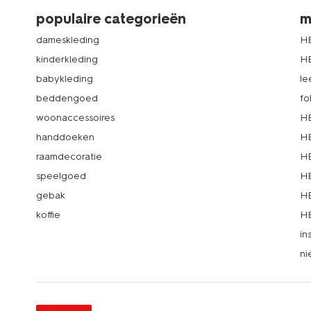
populaire categorieën
m
dameskleding
H
kinderkleding
H
babykleding
le
beddengoed
fo
woonaccessoires
HE
handdoeken
HE
raamdecoratie
HE
speelgoed
HE
gebak
HE
koffie
HE
in
ni