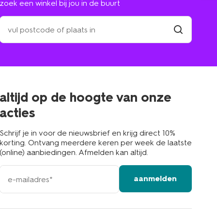
zoek een winkel bij jou in de buurt
zoek
een
winkel
vind
winkel
bij
jou
in
de
buurt
altijd op de hoogte van onze
acties
Schrijf je in voor de nieuwsbrief en krijg direct 10%
korting. Ontvang meerdere keren per week de laatste
(online) aanbiedingen. Afmelden kan altijd.
e-
aanmelden
mailadres