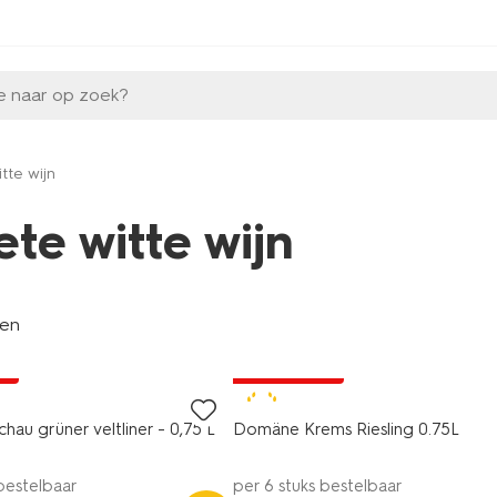
e naar op zoek?
tte wijn
ete witte wijn
len
6=5
ne
alleen online
9
au grüner veltliner - 0,75 L
Domäne Krems Riesling 0.75L
 bestelbaar
per 6 stuks bestelbaar