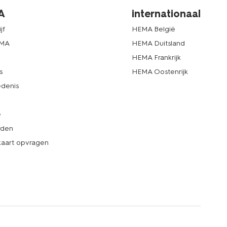
A
internationaal
jf
HEMA België
EMA
HEMA Duitsland
d
HEMA Frankrijk
s
HEMA Oostenrijk
denis
e
rden
kaart opvragen