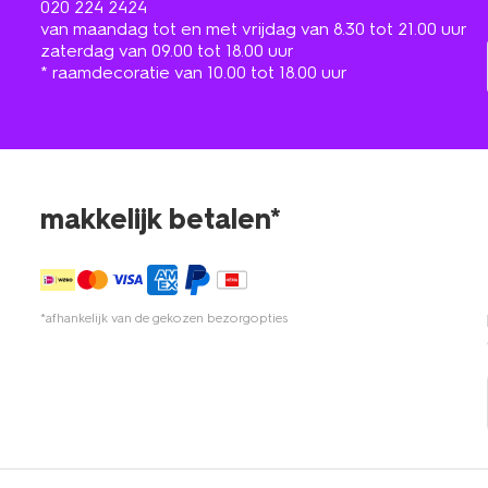
020 224 2424
van maandag tot en met vrijdag van 8.30 tot 21.00 uur
zaterdag van 09.00 tot 18.00 uur
* raamdecoratie van 10.00 tot 18.00 uur
makkelijk betalen*
*afhankelijk van de gekozen bezorgopties