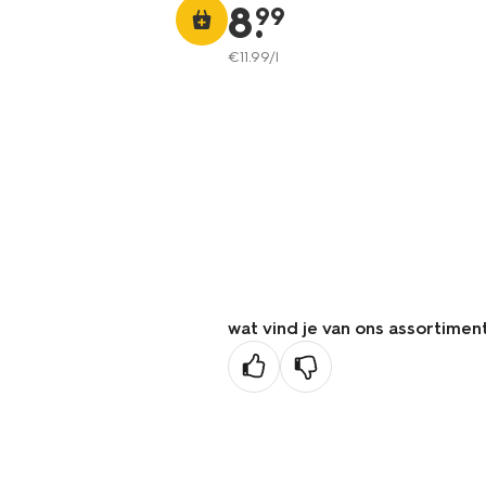
8
.
99
€
11
.
99
/l
wat vind je van ons assortimen