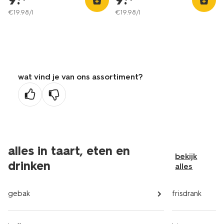
€
19
.
98
/l
€
19
.
98
/l
wat vind je van ons assortiment?
alles in taart, eten en
bekijk
drinken
alles
gebak
frisdrank