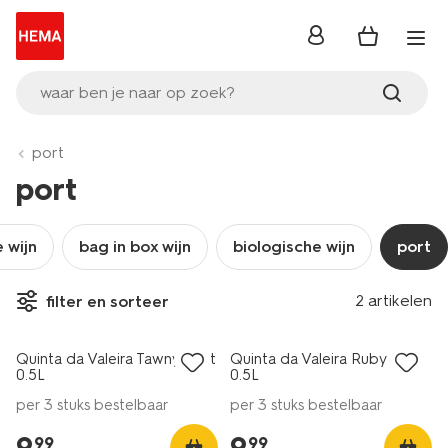
inloggen
waar ben je naar op zoek?
port
port
e wijn
bag in box wijn
biologische wijn
port
2 artikelen
filter en sorteer
vegan
vegan
Quinta da Valeira Tawny port
Quinta da Valeira Ruby port
0.5L
0.5L
per 3 stuks bestelbaar
per 3 stuks bestelbaar
9
.
9
.
99
99