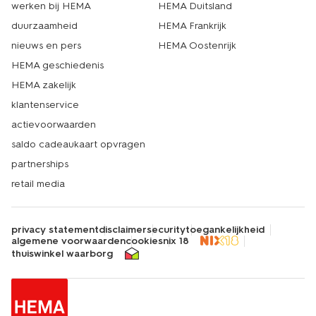
werken bij HEMA
HEMA Duitsland
duurzaamheid
HEMA Frankrijk
nieuws en pers
HEMA Oostenrijk
HEMA geschiedenis
HEMA zakelijk
klantenservice
actievoorwaarden
saldo cadeaukaart opvragen
partnerships
retail media
privacy statement
disclaimer
security
toegankelijkheid
algemene voorwaarden
cookies
nix 18
thuiswinkel waarborg