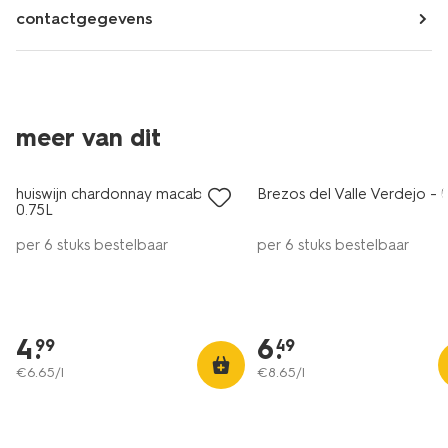
contactgegevens
2 voor 8.49
6=5
meer van dit
met je HEMA pas
alleen online
huiswijn chardonnay macabeo
Brezos del Valle Verdejo - 0
8+
8
0.75L
per 6 stuks bestelbaar
per 6 stuks bestelbaar
4
.
6
.
99
49
€
6
.
65
/l
€
8
.
65
/l