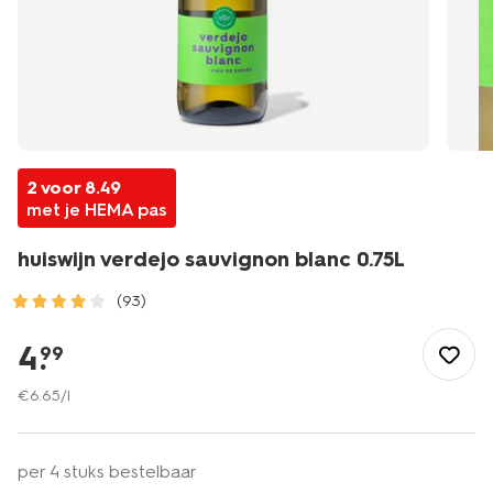
2 voor 8.49
met je HEMA pas
huiswijn verdejo sauvignon blanc 0.75L
(93)
/eten-
drinken/wijn/witte-
4
.
99
wijn/huiswijn-
verdejo-
€
6
.
65
/l
sauvignon-
blanc-
0.75l-
per 4 stuks bestelbaar
17375000.html