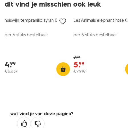
2 voor 8.49
dit vind je misschien ook leuk
met je HEMA pas
korting
huiswijn tempranillo syrah 0.75L
Les Animals elephant rosé 0
8+
8.5
per 6 stuks bestelbaar
per 6 stuks bestelbaar
7
.
99
4
.
5
.
99
99
€
6
.
65
/l
€
7
.
99
/l
wat vind je van deze pagina?