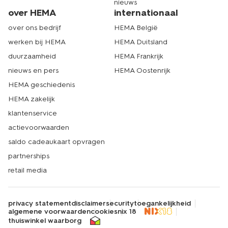
nieuws
over HEMA
internationaal
over ons bedrijf
HEMA België
werken bij HEMA
HEMA Duitsland
duurzaamheid
HEMA Frankrijk
nieuws en pers
HEMA Oostenrijk
HEMA geschiedenis
HEMA zakelijk
klantenservice
actievoorwaarden
saldo cadeaukaart opvragen
partnerships
retail media
privacy statement
disclaimer
security
toegankelijkheid
algemene voorwaarden
cookies
nix 18
thuiswinkel waarborg