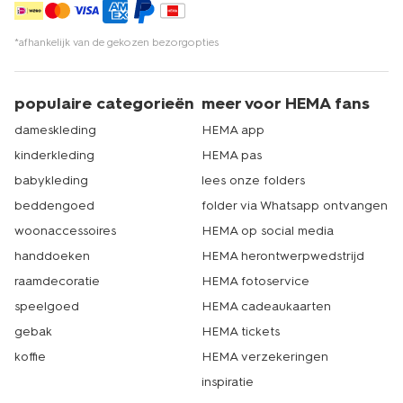
*afhankelijk van de gekozen bezorgopties
populaire categorieën
meer voor HEMA fans
dameskleding
HEMA app
kinderkleding
HEMA pas
babykleding
lees onze folders
beddengoed
folder via Whatsapp ontvangen
woonaccessoires
HEMA op social media
handdoeken
HEMA herontwerpwedstrijd
raamdecoratie
HEMA fotoservice
speelgoed
HEMA cadeaukaarten
gebak
HEMA tickets
koffie
HEMA verzekeringen
inspiratie