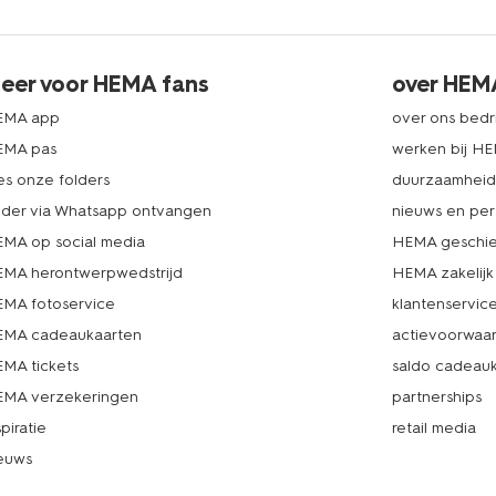
eer voor HEMA fans
over HEM
EMA app
over ons bedri
EMA pas
werken bij H
es onze folders
duurzaamhei
lder via Whatsapp ontvangen
nieuws en per
MA op social media
HEMA geschie
MA herontwerpwedstrijd
HEMA zakelijk
MA fotoservice
klantenservic
MA cadeaukaarten
actievoorwaa
MA tickets
saldo cadeau
MA verzekeringen
partnerships
spiratie
retail media
euws