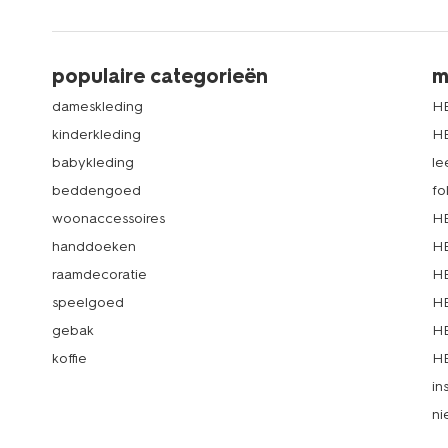
populaire categorieën
m
dameskleding
H
kinderkleding
H
babykleding
le
beddengoed
fo
woonaccessoires
HE
handdoeken
HE
raamdecoratie
HE
speelgoed
HE
gebak
HE
koffie
HE
in
ni