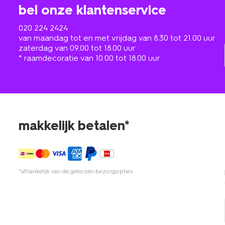
bel onze klantenservice
020 224 2424
van maandag tot en met vrijdag van 8.30 tot 21.00 uur
zaterdag van 09.00 tot 18.00 uur
* raamdecoratie van 10.00 tot 18.00 uur
makkelijk betalen*
*afhankelijk van de gekozen bezorgopties