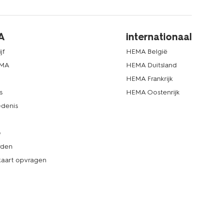
A
internationaal
jf
HEMA België
EMA
HEMA Duitsland
d
HEMA Frankrijk
s
HEMA Oostenrijk
denis
e
rden
kaart opvragen