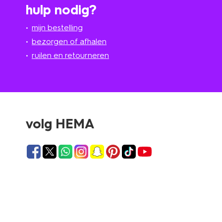
hulp nodig?
mijn bestelling
bezorgen of afhalen
ruilen en retourneren
volg HEMA