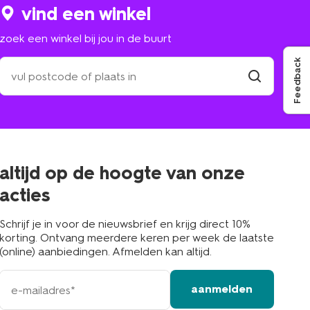
vind een winkel
zoek een winkel bij jou in de buurt
zoek
Feedback
een
winkel
vind
winkel
bij
jou
in
de
buurt
altijd op de hoogte van onze
acties
Schrijf je in voor de nieuwsbrief en krijg direct 10%
korting. Ontvang meerdere keren per week de laatste
(online) aanbiedingen. Afmelden kan altijd.
e-
aanmelden
mailadres