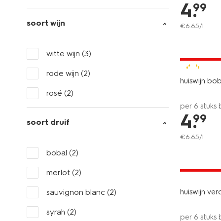
4
.
99
soort wijn
€
6
.
65
/l
2 voor 8.4
witte wijn
(3)
met je HEM
8
rode wijn
(2)
huiswijn bo
rosé
(2)
per 6 stuks
4
.
99
soort druif
€
6
.
65
/l
bobal
(2)
6=5
alleen onli
merlot
(2)
sauvignon blanc
(2)
huiswijn ver
syrah
(2)
per 6 stuks