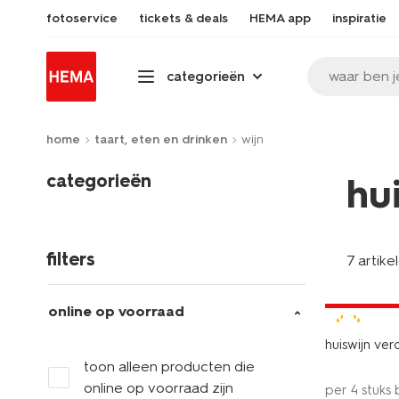
fotoservice
tickets & deals
HEMA app
inspiratie
waar ben j
categorieën
home
taart, eten en drinken
wijn
categorieën
hu
filters
7 artike
2 voor 8.4
met je HEM
online op voorraad
8.5
huiswijn ve
toon alleen producten die
online op voorraad zijn
per 4 stuks