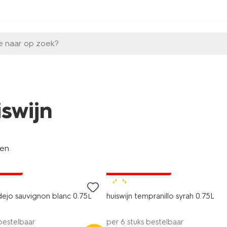
e naar op zoek?
iswijn
len
9
2 voor 8.49
A pas
met je HEMA pas
8+
rdejo sauvignon blanc 0.75L
huiswijn tempranillo syrah 0.75L
 bestelbaar
per 6 stuks bestelbaar