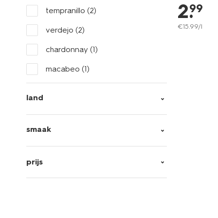
2
.
99
tempranillo
(2)
€
15
.
99
/l
verdejo
(2)
chardonnay
(1)
macabeo
(1)
land
smaak
prijs