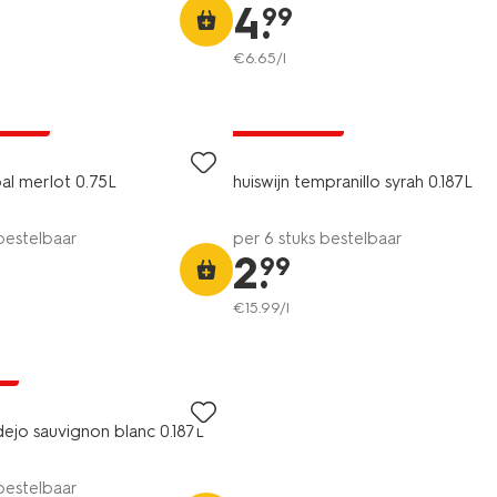
4
.
99
€
6
.
65
/l
9
6=5
A pas
alleen online
bal merlot 0.75L
huiswijn tempranillo syrah 0.187L
 bestelbaar
per 6 stuks bestelbaar
2
.
99
€
15
.
99
/l
ne
dejo sauvignon blanc 0.187L
 bestelbaar