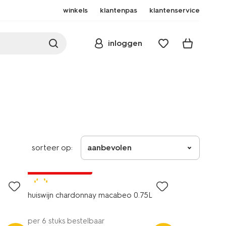
winkels
klantenpas
klantenservice
inloggen
sorteer op:
aanbevolen
2 voor 8.49
met je HEMA pas
8+
huiswijn chardonnay macabeo 0.75L
per 6 stuks bestelbaar