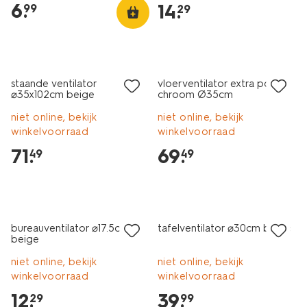
6
.
14
.
99
29
staande ventilator
vloerventilator extra power
⌀35x102cm beige
chroom Ø35cm
niet online, bekijk
niet online, bekijk
winkelvoorraad
winkelvoorraad
71
.
69
.
49
49
bureauventilator ⌀17.5cm
tafelventilator ⌀30cm beige
beige
niet online, bekijk
niet online, bekijk
winkelvoorraad
winkelvoorraad
12
.
39
.
29
99