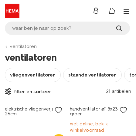
inloggen
waar ben je naar op zoek?
ventilatoren
ventilatoren
vliegenventilatoren
staande ventilatoren
to
21 artikelen
filter en sorteer
elektrische vliegenverjager
handventilator ⌀11.5x23.5cm
26cm
groen
niet online, bekijk
winkelvoorraad