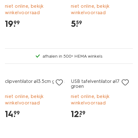
niet online, bekijk
niet online, bekijk
winkelvoorraad
winkelvoorraad
19
.
5
.
99
59
afhalen in 500+ HEMA winkels
clipventilator ⌀13.5cm groen
USB tafelventilator ⌀17.5cm
groen
niet online, bekijk
niet online, bekijk
winkelvoorraad
winkelvoorraad
14
.
12
.
99
29