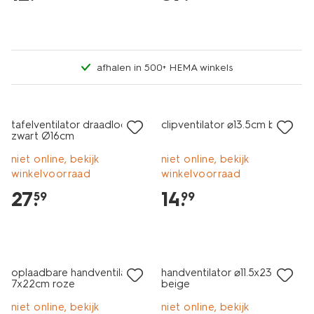
afhalen in 500+ HEMA winkels
tafelventilator draadloos stil
clipventilator ⌀13.5cm beige
zwart Ø16cm
niet online, bekijk
niet online, bekijk
winkelvoorraad
winkelvoorraad
27
.
14
.
59
99
oplaadbare handventilator
handventilator ⌀11.5x23.5cm
7x22cm roze
beige
niet online, bekijk
niet online, bekijk