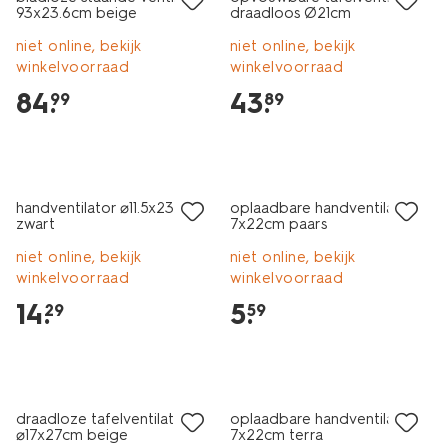
93x23.6cm beige
draadloos Ø21cm
niet online, bekijk
niet online, bekijk
winkelvoorraad
winkelvoorraad
84
.
43
.
99
89
handventilator ⌀11.5x23.5cm
oplaadbare handventilator
zwart
7x22cm paars
niet online, bekijk
niet online, bekijk
winkelvoorraad
winkelvoorraad
14
.
5
.
29
59
draadloze tafelventilator
oplaadbare handventilator
⌀17x27cm beige
7x22cm terra