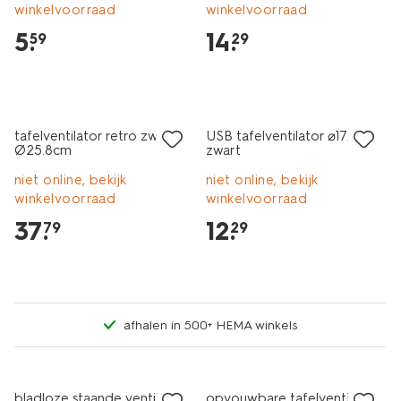
winkelvoorraad
winkelvoorraad
5
.
14
.
59
29
tafelventilator retro zwart
USB tafelventilator ⌀17.5cm
Ø25.8cm
zwart
niet online, bekijk
niet online, bekijk
winkelvoorraad
winkelvoorraad
37
.
12
.
79
29
afhalen in 500+ HEMA winkels
bladloze staande ventilator
opvouwbare tafelventilator