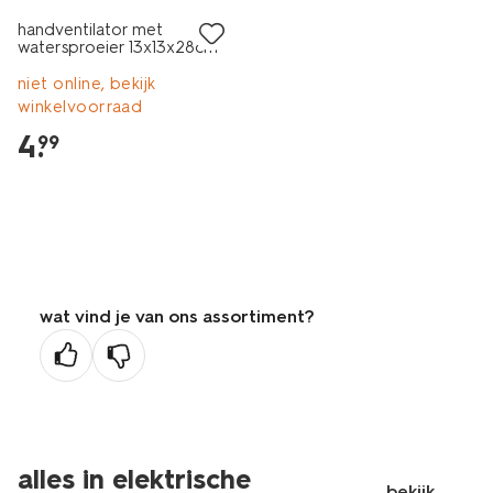
handventilator met
watersproeier 13x13x28cm
paars
niet online, bekijk
winkelvoorraad
4
.
99
wat vind je van ons assortiment?
alles in elektrische
bekijk