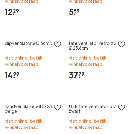
winkelvoorraad
winkelvoorraad
12
.
5
.
29
59
clipventilator ⌀13.5cm beige
tafelventilator retro zwart
Ø25.8cm
niet online, bekijk
niet online, bekijk
winkelvoorraad
winkelvoorraad
14
.
37
.
99
79
handventilator ⌀11.5x23.5cm
USB tafelventilator ⌀17.5cm
beige
zwart
niet online, bekijk
niet online, bekijk
winkelvoorraad
winkelvoorraad