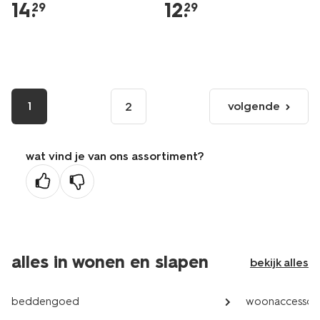
14
.
12
.
29
29
1
volgende
2
volgende
pagina
wat vind je van ons assortiment?
alles in wonen en slapen
bekijk alles
beddengoed
woonaccessoir