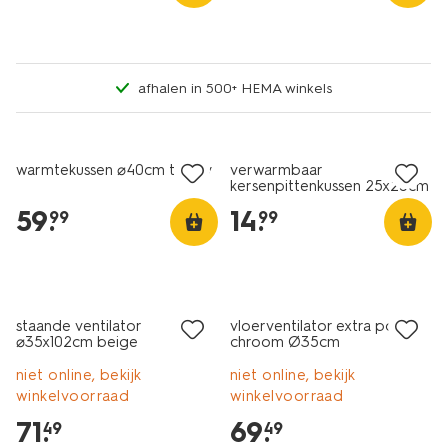
afhalen in 500+ HEMA winkels
warmtekussen ⌀40cm teddy
verwarmbaar
kersenpittenkussen 25x25cm
groen
59
.
14
.
99
99
staande ventilator
vloerventilator extra power
⌀35x102cm beige
chroom Ø35cm
niet online, bekijk
niet online, bekijk
winkelvoorraad
winkelvoorraad
71
.
69
.
49
49