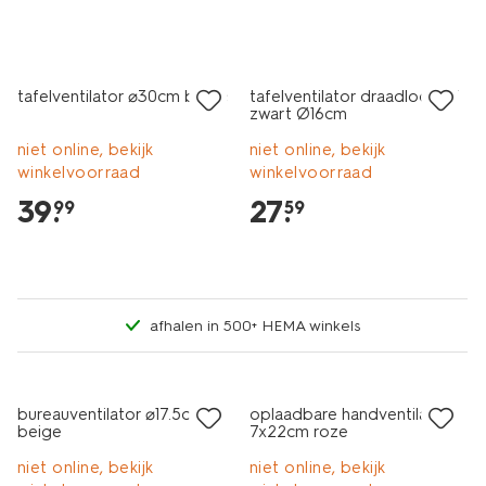
tafelventilator ⌀30cm beige
tafelventilator draadloos stil
zwart Ø16cm
niet online, bekijk
niet online, bekijk
winkelvoorraad
winkelvoorraad
39
.
27
.
99
59
afhalen in 500+ HEMA winkels
bureauventilator ⌀17.5cm
oplaadbare handventilator
beige
7x22cm roze
niet online, bekijk
niet online, bekijk