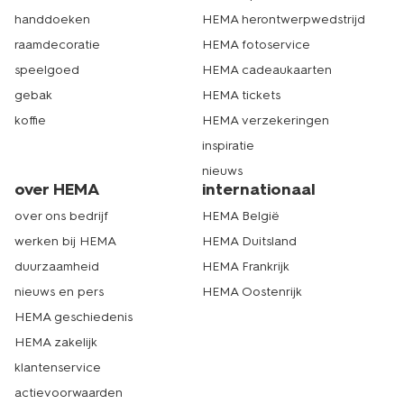
handdoeken
HEMA herontwerpwedstrijd
raamdecoratie
HEMA fotoservice
speelgoed
HEMA cadeaukaarten
gebak
HEMA tickets
koffie
HEMA verzekeringen
inspiratie
nieuws
over HEMA
internationaal
over ons bedrijf
HEMA België
werken bij HEMA
HEMA Duitsland
duurzaamheid
HEMA Frankrijk
nieuws en pers
HEMA Oostenrijk
HEMA geschiedenis
HEMA zakelijk
klantenservice
actievoorwaarden