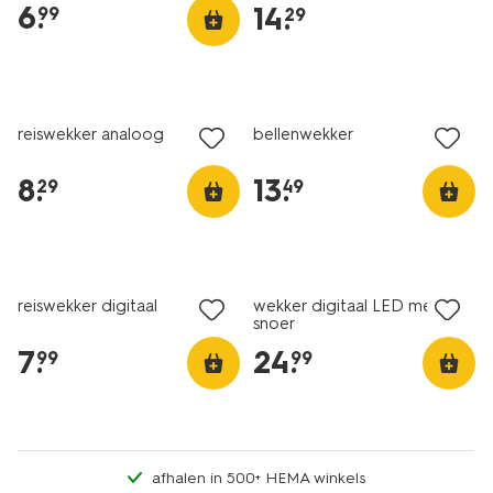
6
.
14
.
99
29
reiswekker analoog
bellenwekker
8
.
13
.
29
49
reiswekker digitaal
wekker digitaal LED met
snoer
7
.
24
.
99
99
afhalen in 500+ HEMA winkels