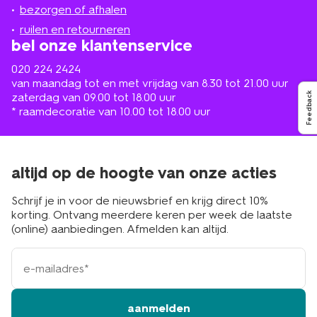
de
bezorgen of afhalen
buurt
ruilen en retourneren
bel onze klantenservice
020 224 2424
van maandag tot en met vrijdag van 8.30 tot 21.00 uur
zaterdag van 09.00 tot 18.00 uur
Feedback
* raamdecoratie van 10.00 tot 18.00 uur
altijd op de hoogte van onze acties
Schrijf je in voor de nieuwsbrief en krijg direct 10%
korting. Ontvang meerdere keren per week de laatste
(online) aanbiedingen. Afmelden kan altijd.
e-
mailadres
aanmelden