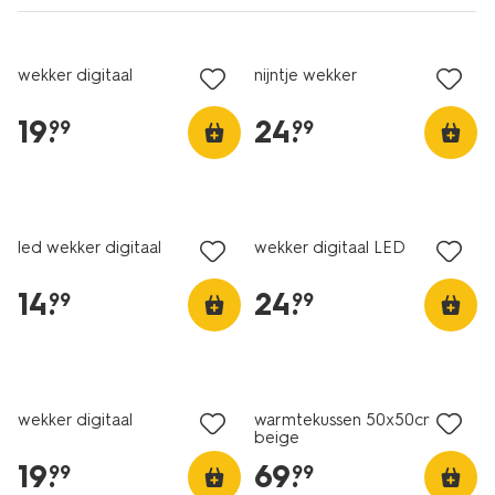
wekker digitaal
nijntje wekker
19
.
24
.
99
99
led wekker digitaal
wekker digitaal LED
14
.
24
.
99
99
wekker digitaal
warmtekussen 50x50cm
beige
19
.
69
.
99
99