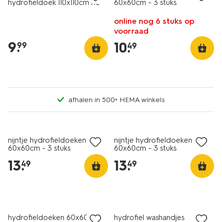
hydrofieldoek 110x110cm XL
60x60cm - 3 stuks
online nog 6 stuks op
voorraad
9
.
10
.
99
49
afhalen in 500+ HEMA winkels
3 stuks
3 stuks
nijntje hydrofieldoeken
nijntje hydrofieldoeken
60x60cm - 3 stuks
60x60cm - 3 stuks
13
.
13
.
49
49
3 stuks
4 stuks
hydrofieldoeken 60x60cm
hydrofiel washandjes