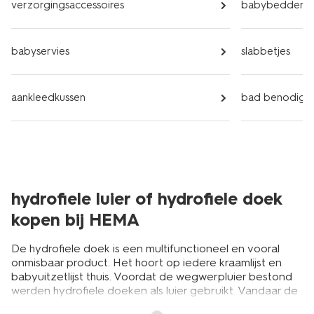
verzorgingsaccessoires
babybeddeng
babyservies
slabbetjes
aankleedkussen
bad benodigd
hydrofiele luier of hydrofiele doek
kopen bij HEMA
De hydrofiele doek is een multifunctioneel en vooral
onmisbaar product. Het hoort op iedere kraamlijst en
babyuitzetlijst thuis. Voordat de wegwerpluier bestond
werden hydrofiele doeken als luier gebruikt. Vandaar de
term ‘hydrofiele luier’. Veel mensen noemen het nog