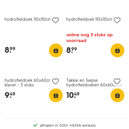
hydrofieldoek 110x110cm XL
hydrofieldoek 110x110cm XL
online nog 3 stuks op
voorraad
8
.
8
.
99
99
3 stuks
3 stuks
hydrofieldoek 60x60cm
Takkie en Siepie
klaver - 3 stuks
hydrofieldoeken 60x60cm -
3 stuks
9
.
10
.
49
49
afhalen in 500+ HEMA winkels
4 stuks