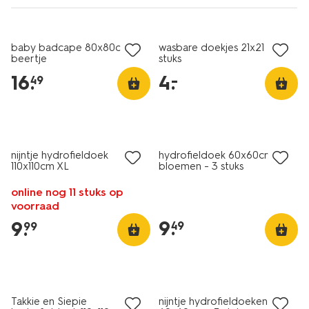
laag geprijsd
baby badcape 80x80cm
wasbare doekjes 21x21 - 4
beertje
stuks
16
.
4
.
–
49
3 stuks
nijntje hydrofieldoek
hydrofieldoek 60x60cm
110x110cm XL
bloemen - 3 stuks
online nog 11 stuks op
voorraad
9
.
9
.
49
99
3 stuks
Takkie en Siepie
nijntje hydrofieldoeken