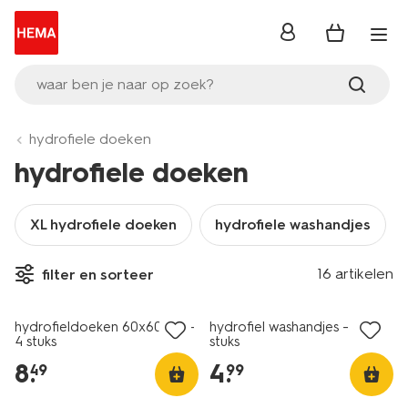
inloggen
waar ben je naar op zoek?
hydrofiele doeken
hydrofiele doeken
XL hydrofiele doeken
hydrofiele washandjes
16 artikelen
filter en sorteer
4 stuks
4 stuks
hydrofieldoeken 60x60 wit -
hydrofiel washandjes - 4
4 stuks
stuks
8
.
4
.
49
99