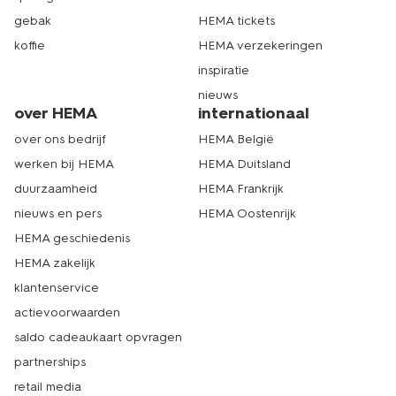
gebak
HEMA tickets
koffie
HEMA verzekeringen
inspiratie
nieuws
over HEMA
internationaal
over ons bedrijf
HEMA België
werken bij HEMA
HEMA Duitsland
duurzaamheid
HEMA Frankrijk
nieuws en pers
HEMA Oostenrijk
HEMA geschiedenis
HEMA zakelijk
klantenservice
actievoorwaarden
saldo cadeaukaart opvragen
partnerships
retail media