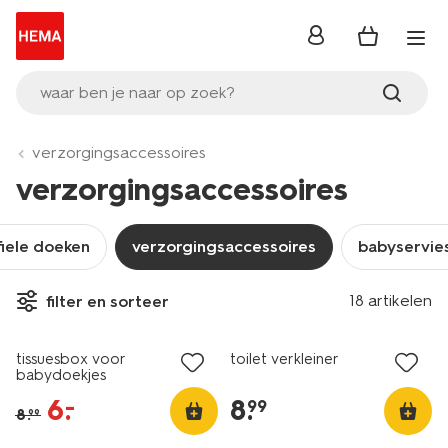
inloggen
waar ben je naar op zoek?
verzorgingsaccessoires
verzorgingsaccessoires
fiele doeken
verzorgingsaccessoires
babyservie
18 artikelen
filter en sorteer
sale
tissuesbox voor
toilet verkleiner
babydoekjes
6
.
8
.
–
99
8
.
99