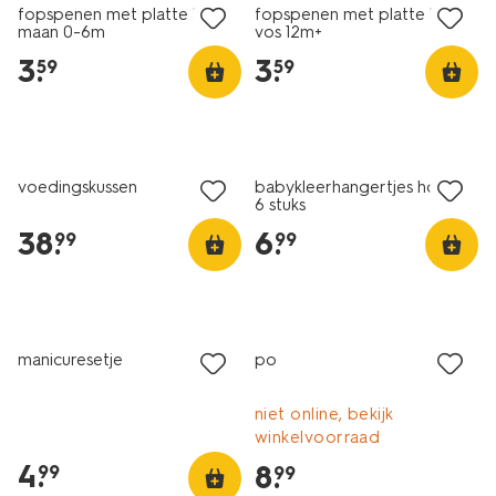
fopspenen met platte kant
fopspenen met platte kant
maan 0-6m
vos 12m+
3
.
3
.
59
59
voedingskussen
babykleerhangertjes hout -
6 stuks
38
.
6
.
99
99
manicuresetje
po
niet online, bekijk
winkelvoorraad
4
.
8
.
99
99