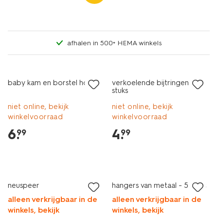
afhalen in 500+ HEMA winkels
2 stuks
baby kam en borstel hout
verkoelende bijtringen - 2
stuks
niet online, bekijk
niet online, bekijk
winkelvoorraad
winkelvoorraad
6
.
4
.
99
99
5 stuks
sale
neuspeer
hangers van metaal - 5 stuks
alleen verkrijgbaar in de
alleen verkrijgbaar in de
winkels, bekijk
winkels, bekijk