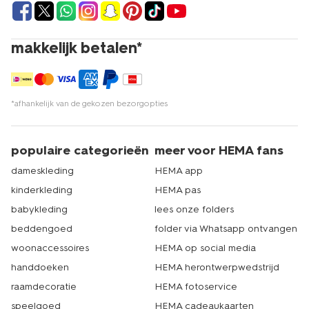
makkelijk betalen*
*afhankelijk van de gekozen bezorgopties
populaire categorieën
meer voor HEMA fans
dameskleding
HEMA app
kinderkleding
HEMA pas
babykleding
lees onze folders
beddengoed
folder via Whatsapp ontvangen
woonaccessoires
HEMA op social media
handdoeken
HEMA herontwerpwedstrijd
raamdecoratie
HEMA fotoservice
speelgoed
HEMA cadeaukaarten