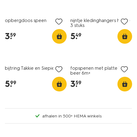
opbergdoos speen
nijntje kledinghangers hout -
3 stuks
3
.
5
.
59
49
2 stuks
bijtring Takkie en Siepie
fopspenen met platte kant
beer 6m+
5
.
3
.
99
59
afhalen in 500+ HEMA winkels
2 stuks
2 stuks