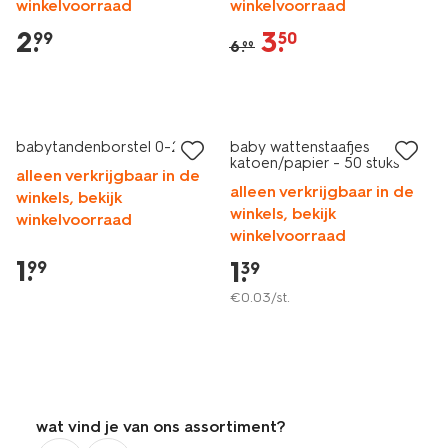
winkelvoorraad
winkelvoorraad
2
.
3
.
99
50
6
.
99
babytandenborstel 0-2 jaar
baby wattenstaafjes
katoen/papier - 50 stuks
alleen verkrijgbaar in de
alleen verkrijgbaar in de
winkels, bekijk
winkels, bekijk
winkelvoorraad
winkelvoorraad
1
.
1
.
99
39
€
0
.
03
/st.
wat vind je van ons assortiment?