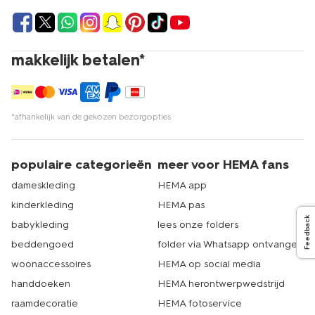
makkelijk betalen*
*afhankelijk van de gekozen bezorgopties
populaire categorieën
meer voor HEMA fans
dameskleding
HEMA app
kinderkleding
HEMA pas
Feedback
babykleding
lees onze folders
beddengoed
folder via Whatsapp ontvangen
woonaccessoires
HEMA op social media
handdoeken
HEMA herontwerpwedstrijd
raamdecoratie
HEMA fotoservice