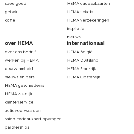
speelgoed
HEMA cadeaukaarten
gebak
HEMA tickets
koffie
HEMA verzekeringen
inspiratie
nieuws
over HEMA
internationaal
over ons bedrijf
HEMA België
werken bij HEMA
HEMA Duitsland
duurzaamheid
HEMA Frankrijk
nieuws en pers
HEMA Oostenrijk
HEMA geschiedenis
HEMA zakelijk
klantenservice
actievoorwaarden
saldo cadeaukaart opvragen
partnerships