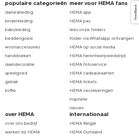
populaire categorieën
meer voor HEMA fans
Feedback
dameskleding
HEMA app
kinderkleding
HEMA pas
babykleding
lees onze folders
beddengoed
folder via Whatsapp ontvangen
woonaccessoires
HEMA op social media
handdoeken
HEMA herontwerpwedstrijd
raamdecoratie
HEMA fotoservice
speelgoed
HEMA cadeaukaarten
gebak
HEMA tickets
koffie
HEMA verzekeringen
inspiratie
nieuws
over HEMA
internationaal
over ons bedrijf
HEMA België
werken bij HEMA
HEMA Duitsland