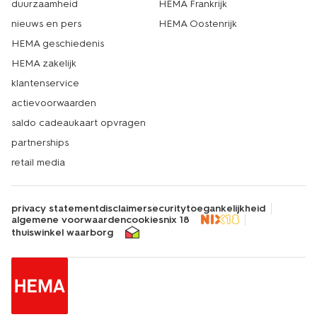
duurzaamheid
HEMA Frankrijk
nieuws en pers
HEMA Oostenrijk
HEMA geschiedenis
HEMA zakelijk
klantenservice
actievoorwaarden
saldo cadeaukaart opvragen
partnerships
retail media
privacy statement
disclaimer
security
toegankelijkheid
algemene voorwaarden
cookies
nix 18
thuiswinkel waarborg