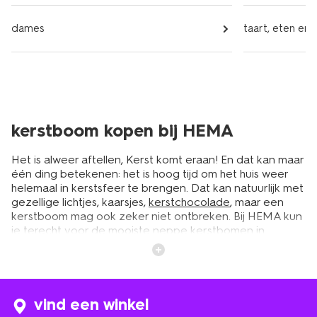
dames
taart, eten en 
kerstboom kopen bij HEMA
Het is alweer aftellen, Kerst komt eraan! En dat kan maar
één ding betekenen: het is hoog tijd om het huis weer
helemaal in kerstsfeer te brengen. Dat kan natuurlijk met
gezellige lichtjes, kaarsjes,
kerstchocolade
, maar een
kerstboom mag ook zeker niet ontbreken. Bij HEMA kun
je terecht voor de mooiste neppe kerstbomen in
verschillende afmetingen en uitvoeringen. Neem een
kijkje in ons assortiment en bestel jouw favoriete
kunstkerstboom.
vind een winkel