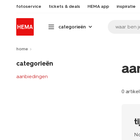
fotoservice
tickets & deals
HEMA app
inspiratie
waar ben j
categorieën
home
categorieën
aa
aanbiedingen
0 artike
t
No