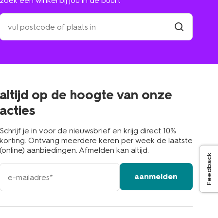
zoek een winkel bij jou in de buurt
zoek
een
winkel
vind
winkel
bij
jou
in
de
buurt
altijd op de hoogte van onze
acties
Schrijf je in voor de nieuwsbrief en krijg direct 10%
korting. Ontvang meerdere keren per week de laatste
(online) aanbiedingen. Afmelden kan altijd.
Feedback
e-
aanmelden
mailadres