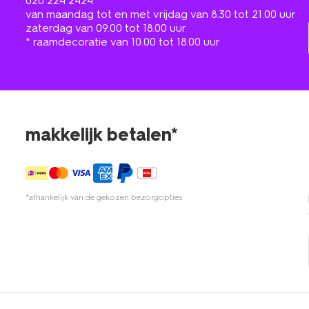
020 224 2424
van maandag tot en met vrijdag van 8.30 tot 21.00 uur
zaterdag van 09.00 tot 18.00 uur
* raamdecoratie van 10.00 tot 18.00 uur
makkelijk betalen*
*afhankelijk van de gekozen bezorgopties