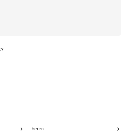
t?
heren