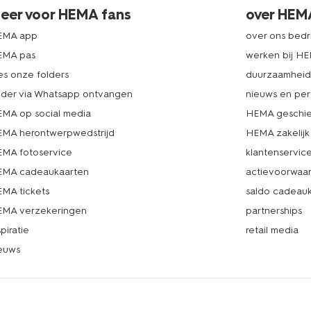
eer voor HEMA fans
over HEM
EMA app
over ons bedri
EMA pas
werken bij H
es onze folders
duurzaamhei
lder via Whatsapp ontvangen
nieuws en per
MA op social media
HEMA geschie
MA herontwerpwedstrijd
HEMA zakelijk
MA fotoservice
klantenservic
MA cadeaukaarten
actievoorwaa
MA tickets
saldo cadeau
MA verzekeringen
partnerships
spiratie
retail media
euws