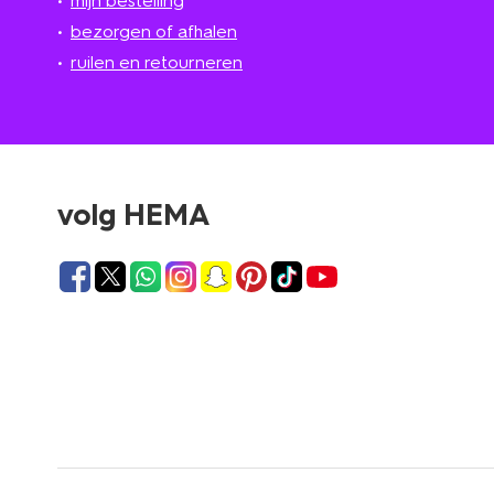
mijn bestelling
bezorgen of afhalen
ruilen en retourneren
volg HEMA