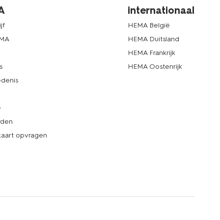
A
internationaal
jf
HEMA België
EMA
HEMA Duitsland
d
HEMA Frankrijk
s
HEMA Oostenrijk
denis
e
rden
kaart opvragen