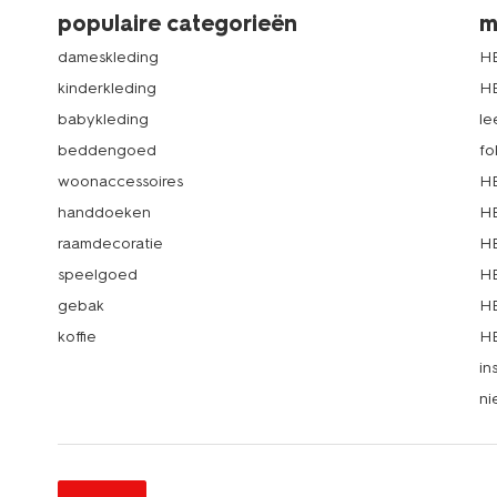
populaire categorieën
m
dameskleding
H
kinderkleding
H
babykleding
le
beddengoed
fo
woonaccessoires
HE
handdoeken
HE
raamdecoratie
HE
speelgoed
HE
gebak
HE
koffie
HE
in
ni