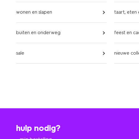
wonen en slapen
taart, eten
buiten en onderweg
feest en c
sale
nieuwe coll
hulp nodig?