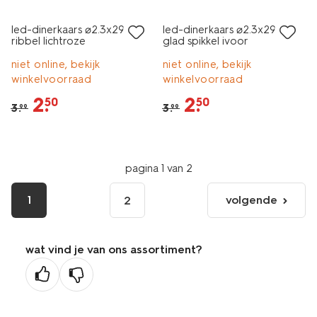
led-dinerkaars ⌀2.3x29cm
led-dinerkaars ⌀2.3x29cm
ribbel lichtroze
glad spikkel ivoor
niet online, bekijk
niet online, bekijk
winkelvoorraad
winkelvoorraad
2
.
2
.
50
50
3
.
3
.
99
99
pagina 1 van 2
1
volgende
2
volgende
pagina
wat vind je van ons assortiment?