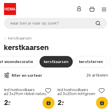
inloggen
waar ben je naar op zoek?
kerstkaarsen
kerstkaarsen
st woondecoratie
kerstkaarsen
kerststerren
26 artikelen
filter en sorteer
laag geprijsd
laag geprijsd
led huishoudkaars
led huishoudkaars
⌀2.3x29cm ribbel naturel
⌀2.3x20cm lichtgroen
2
.
2
.
–
–