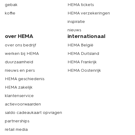
gebak
HEMA tickets
koffie
HEMA verzekeringen
inspiratie
nieuws
over HEMA
internationaal
over ons bedrijf
HEMA België
werken bij HEMA
HEMA Duitsland
duurzaamheid
HEMA Frankrijk
nieuws en pers
HEMA Oostenrijk
HEMA geschiedenis
HEMA zakelijk
klantenservice
actievoorwaarden
saldo cadeaukaart opvragen
partnerships
retail media