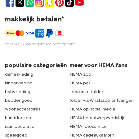
voor kerst of moderne led varianten, HEMA heeft voor
elk wat wils. En kijk dan ook eens naar ons uitgebreide
assortiment
kerst woondecoratie
, zodat je woonkamer
makkelijk betalen*
helemaal in de kerstsferen komt. HEMA heeft meer dan
500 winkels in Nederland. Er zit dus altijd een HEMA-
winkel bij jou in de buurt. Laat je inspireren door de
verschillende kerstkaarsen en creëer een magische
*afhankelijk van de gekozen bezorgopties
kerstsfeer in huis. Dat is echt HEMA.
populaire categorieën
meer voor HEMA fans
dameskleding
HEMA app
kinderkleding
HEMA pas
babykleding
lees onze folders
beddengoed
folder via Whatsapp ontvangen
woonaccessoires
HEMA op social media
handdoeken
HEMA herontwerpwedstrijd
raamdecoratie
HEMA fotoservice
speelgoed
HEMA cadeaukaarten