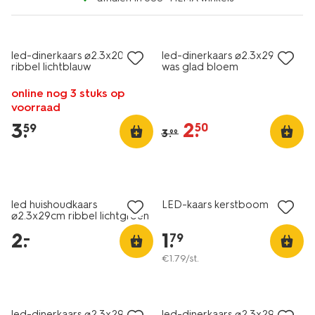
sale
led-dinerkaars ⌀2.3x20cm
led-dinerkaars ⌀2.3x29cm
ribbel lichtblauw
was glad bloem
online nog 3 stuks op
voorraad
2
.
3
.
50
59
3
.
99
laag geprijsd
led huishoudkaars
LED-kaars kerstboom
⌀2.3x29cm ribbel lichtgroen
2
.
1
.
–
79
€
1
.
79
/st.
sale
led-dinerkaars ⌀2.3x29cm
led-dinerkaars ⌀2.3x29cm