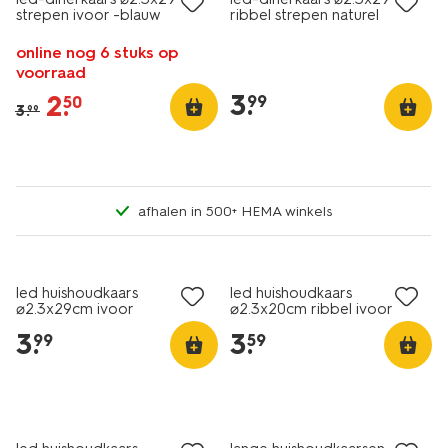
strepen ivoor -blauw
ribbel strepen naturel
online nog 6 stuks op
voorraad
3
.
2
.
99
50
3
.
99
afhalen in 500+ HEMA winkels
led huishoudkaars
led huishoudkaars
⌀2.3x29cm ivoor
⌀2.3x20cm ribbel ivoor
3
.
3
.
99
59
vegan