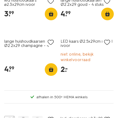
led huishoudkaars
lange huishoudkaarsen
⌀2.3x29cm ivoor
Ø2.2x29 goud - 4 stuks
3
.
4
.
99
99
vegan
laag geprijsd
lange huishoudkaarsen
LED kaars Ø2.5x29cm ribbel
Ø2.2x29 champagne - 4
ivoor
stuks
niet online, bekijk
winkelvoorraad
4
.
2
.
–
99
afhalen in 500+ HEMA winkels
vegan
sale