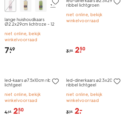
led-dinerkaars ⌀2.3x29cm
+6
ribbel lichtgroen
niet online, bekijk
lange huishoudkaars
winkelvoorraad
Ø2.2x29cm lichtroze - 12
stuks
niet online, bekijk
winkelvoorraad
2
.
7
.
50
49
3
.
99
sale
sale
led-kaars ⌀7.5x10cm ribbel
led-dinerkaars ⌀2.3x20cm
lichtgeel
ribbel lichtgeel
niet online, bekijk
niet online, bekijk
winkelvoorraad
winkelvoorraad
2
.
2
.
–
50
4
.
3
.
49
59
sale
sale