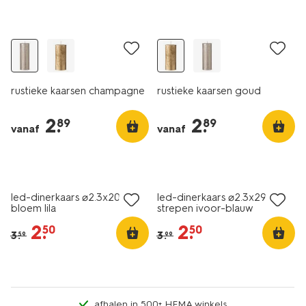
vegan
vegan
rustieke kaarsen champagne
rustieke kaarsen goud
2
.
2
.
89
89
vanaf
vanaf
sale
sale
led-dinerkaars ⌀2.3x20cm
led-dinerkaars ⌀2.3x29cm
bloem lila
strepen ivoor-blauw
2
.
2
.
50
50
3
.
3
.
59
99
afhalen in 500+ HEMA winkels