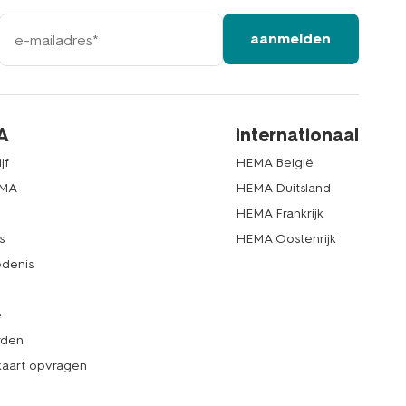
e-
aanmelden
mailadres
A
internationaal
jf
HEMA België
EMA
HEMA Duitsland
d
HEMA Frankrijk
s
HEMA Oostenrijk
denis
e
rden
kaart opvragen