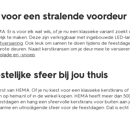
g voor een stralende voordeur
. Er is voor elk wat wils, of je nu een klassieke variant zoekt 
telijk te maken. Deze zijn verkrijgbaar met ingebouwde LED-l
tversiering
. Ook leuk om samen te doen tijdens de feestdage
 grote deuren. Naast kerstkransen om je deur mee te versier
olade en -snoep
.
elijke sfeer bij jou thuis
t van HEMA. Of je nu kiest voor een klassieke kerstkrans of een
n op hema.nl of in de winkel kopen. HEMA heeft meer dan 500 
e feestdagen en hang een sfeervolle kerstkrans voor buiten aa
warme en uitnodigende sfeer voor de feestdagen. Dat is ech