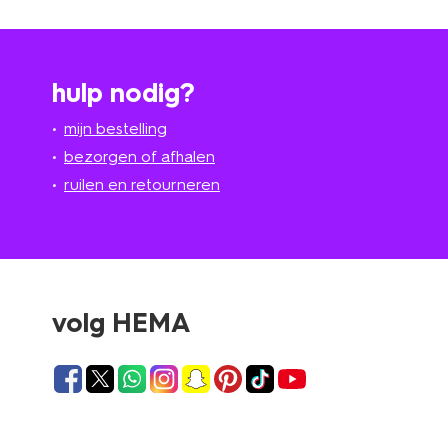
hulp nodig?
mijn bestelling
bezorgen of afhalen
ruilen en retourneren
volg HEMA