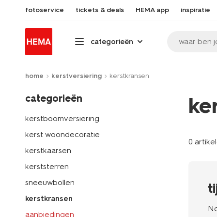
fotoservice
tickets & deals
HEMA app
inspiratie
waar ben j
categorieën
home
kerstversiering
kerstkransen
categorieën
ke
kerstboomversiering
kerst woondecoratie
0 artike
kerstkaarsen
kerststerren
sneeuwbollen
t
kerstkransen
No
aanbiedingen