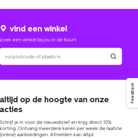
vind een winkel
zoek een winkel bij jou in de buurt
zoek
een
winkel
vind
winkel
bij
jou
in
Feedback
de
buurt
altijd op de hoogte van onze
acties
Schrijf je in voor de nieuwsbrief en krijg direct 10%
korting. Ontvang meerdere keren per week de laatste
(online) aanbiedingen. Afmelden kan altijd.