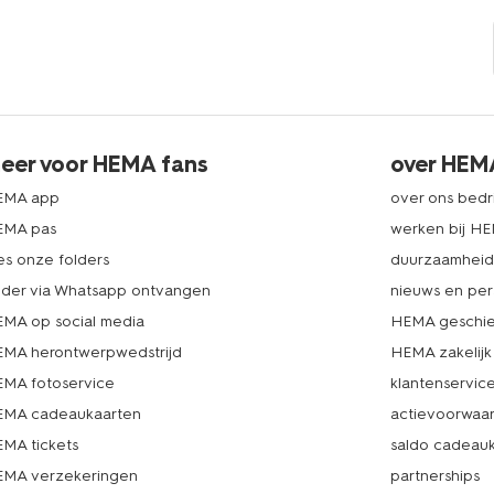
eer voor HEMA fans
over HEM
EMA app
over ons bedri
EMA pas
werken bij H
es onze folders
duurzaamhei
lder via Whatsapp ontvangen
nieuws en per
MA op social media
HEMA geschie
MA herontwerpwedstrijd
HEMA zakelijk
MA fotoservice
klantenservic
MA cadeaukaarten
actievoorwaa
MA tickets
saldo cadeau
MA verzekeringen
partnerships