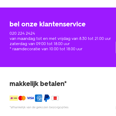
bel onze klantenservice
020 224 2424
van maandag tot en met vrijdag van 8.30 tot 21.00 uur
zaterdag van 09.00 tot 18.00 uur
* raamdecoratie van 10.00 tot 18.00 uur
makkelijk betalen*
*afhankelijk van de gekozen bezorgopties