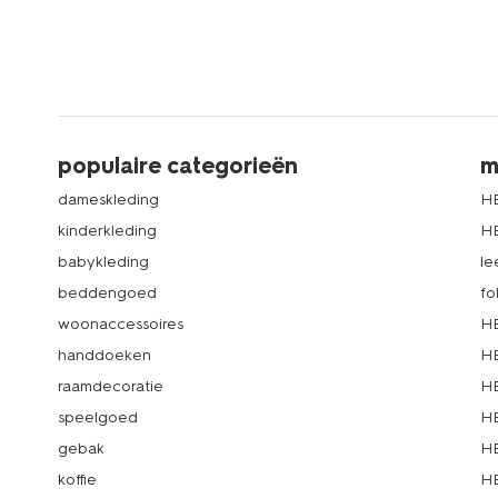
populaire categorieën
m
dameskleding
H
kinderkleding
H
babykleding
le
beddengoed
fo
woonaccessoires
HE
handdoeken
HE
raamdecoratie
HE
speelgoed
HE
gebak
HE
koffie
HE